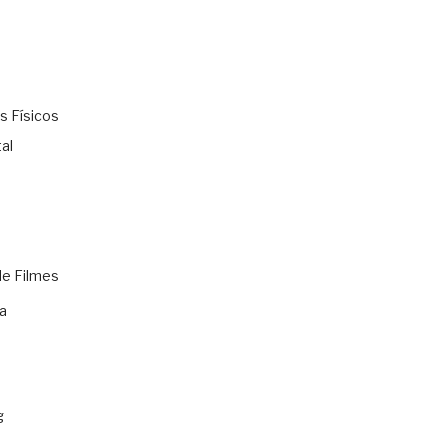
s Físicos
al
de Filmes
a
g