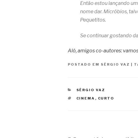
Então estou lançando uma
nome dar. Micróbios, talve
Pequetitos.
Se continuar gostando da i
Alô, amigos co-autores: vamo
POSTADO EM
SÉRGIO VAZ
|
T
CATEGORIAS
SÉRGIO VAZ
TAGS
CINEMA
,
CURTO