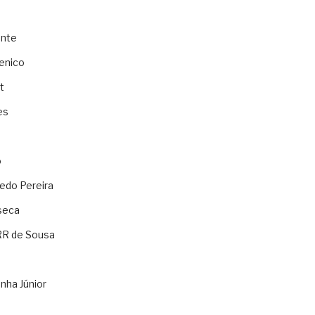
ente
enico
t
es
o
ledo Pereira
seca
RR de Sousa
nha Júnior