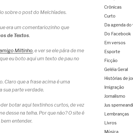
Crônicas
io sobre o post do Melchíades.
Curto
Da agenda do 
que era um comentariozinho que
Do Facebook
os de Textos
.
Em versos
amigo Miltinho
, e ver se ele pára de me
Esporte
 que eu boto aqui um texto de pau no
Ficção
Geléia Geral
Histórias de jo
so. Claro que a frase acima é uma
Imigração
a sua parte verdade.
Jornalismo
oder botar aqui textinhos curtos, de vez
Jus sperneand
 desse na telha. Por que não? O site é
Lembranças
 bem entender.
Livros
Música