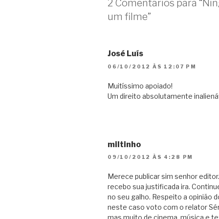
2 Comentários para “Nin
um filme”
José Luís
06/10/2012 ÀS 12:07 PM
Muitíssimo apoiado!
Um direito absolutamente inaliená
miltinho
09/10/2012 ÀS 4:28 PM
Merece publicar sim senhor editor.
recebo sua justificada ira. Conti
no seu galho. Respeito a opinião 
neste caso voto com o relator S
mas muito de cinema, música e te