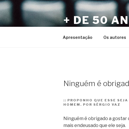
Pular
para
+ DE 50 A
o
conteúdo
Por Sérgio Vaz e Amigos
Apresentação
Os autores
Ninguém é obrigad
::
PROPONHO QUE ESSE SEJA 
HOMEM. POR SÉRGIO VAZ
Ninguém é obrigado a gostar d
mais endeusado que ele seja.