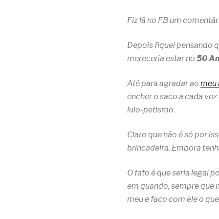
Fiz lá no FB um comentár
Depois fiquei pensando 
mereceria estar no
50 An
Até para agradar ao
meu 
encher o saco a cada vez
lulo-petismo.
Claro que não é só por is
brincadeira. Embora tenh
O fato é que seria legal p
em quando, sempre que me
meu e faço com ele o que