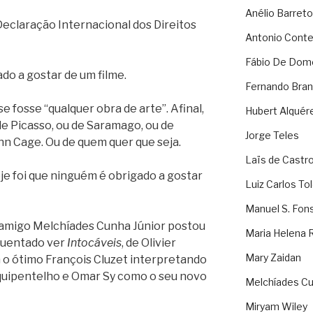
Anélio Barreto
Declaração Internacional dos Direitos
Antonio Cont
Fábio De Dom
do a gostar de um filme.
Fernando Bran
 fosse “qualquer obra de arte”. Afinal,
Hubert Alquér
e Picasso, ou de Saramago, ou de
Jorge Teles
hn Cage. Ou de quem quer que seja.
Laïs de Castr
je foi que ninguém é obrigado a gostar
Luiz Carlos To
Manuel S. Fon
 amigo Melchíades Cunha Júnior postou
Maria Helena 
guentado ver
Intocáveis
, de Olivier
Mary Zaidan
 o ótimo François Cluzet interpretando
rquipentelho e Omar Sy como o seu novo
Melchíades Cu
Miryam Wiley