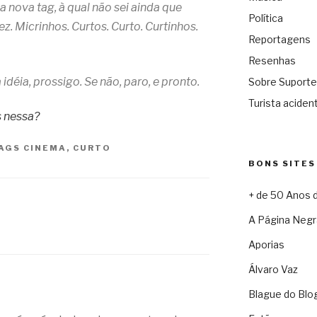
 nova tag, à qual não sei ainda que
Política
z. Micrinhos. Curtos. Curto. Curtinhos.
Reportagens
Resenhas
déia, prossigo. Se não, paro, e pronto.
Sobre Suporte
Turista acident
s nessa?
AGS
CINEMA
,
CURTO
BONS SITES
+ de 50 Anos 
A Página Negr
Aporias
Álvaro Vaz
Blague do Blo