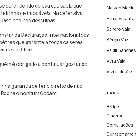
 se defendendo do pau que sabia que
Nelson Merlin
arteirinha de
Intocáveis
. Na defensiva.
Plínio Vicente
ase pedindo desculpas.
Sandro Vaia
onstar da Declaração Internacional dos
Sérgio Vaz
pétrea que garante a todos os seres
ar de um filme.
Valdir Sanches
Vera Vaia
nguém é obrigado a continuar gostando
Vivina de Assi
inha garantia de ter o direito de não
 Rocha e nenhum Godard.
TAGS
Artigos
Cinema
Compilações
Comportamen