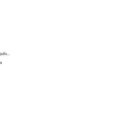
quilo…
va