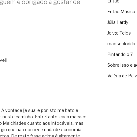
guém é obrigado a gostar de
Então
Então Música
Júlia Hardy
Jorge Teles
mãoscolorida
Pintando o 7
vel!
Sobre isso e a
Valéria de Pai
 A vontade [e sua: e por isto me bato e
nue neste caminho. Entretanto, cada macaco
do Melchiades quanto aos Intocáveis. mas
érgio que não conhece nada de economia
xtos. De resto frase acima é altamente