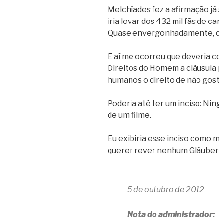
Melchíades fez a afirmação já
iria levar dos 432 mil fãs de c
Quase envergonhadamente, qu
E aí me ocorreu que deveria c
Direitos do Homem a cláusula 
humanos o direito de não gost
Poderia até ter um inciso: Ni
de um filme.
Eu exibiria esse inciso como m
querer rever nenhum Gláuber
5 de outubro de 2012
Nota do administrador: