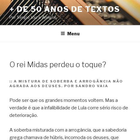
Pular
+ DE 50 ANOS DE TEXTOS
para
Por Sérgio Vaz e Amigos
o
conteúdo
Menu
O rei Midas perdeu o toque?
::
A MISTURA DE SOBERBA E ARROGÂNCIA NÃO
AGRADA AOS DEUSES. POR SANDRO VAIA
Pode ser que os grandes momentos voltem. Mas a
verdade é que a infalibilidade de Lula corre sério risco de
deterioração.
A soberba misturada com a arrogância, que a sabedoria
grega chamava de húbris, incomoda os deuses, que