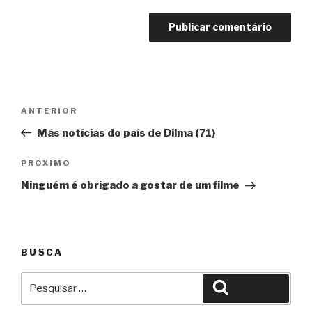
Navegação
Anterior
ANTERIOR
de
Más notícias do país de Dilma (71)
Post
Próximo
PRÓXIMO
Ninguém é obrigado a gostar de um filme
BUSCA
Pesquisar
Pesquisar
por: