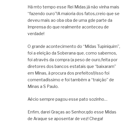
Há mto tempo esse Rei Midas já não vinha mais
“fazendo ouro”!A maioria dos fatos,creio que se
deveu mais ao oba oba de uma gde parte da
Imprensa do que realmente aconteceu de
verdade!
O grande acontecimento do “Midas Tupiniquim”,
foi a eleição da Soberana que, como sabemos,
foi através da compra (a peso de ouro,feita por
diretores dos bancos estatais que “baixaram”
em Minas, à procura dos prefeitos!)Isso foi
comentadíssimo e foi também a “traição” de
Minas a S Paulo.
Aécio sempre pagou esse pato sozinho…
Enfim, darei Graças ao Senhor,qdo esse Midas
de Araque se aposentar de vez! Chega!