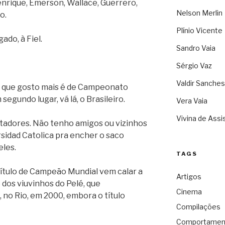
Henrique, Emerson, Wallace, Guerrero,
Nelson Merlin
o.
Plínio Vicente
ado, à Fiel.
Sandro Vaia
Sérgio Vaz
Valdir Sanches
, que gosto mais é de Campeonato
segundo lugar, vá lá, o Brasileiro.
Vera Vaia
Vivina de Assi
rtadores. Não tenho amigos ou vizinhos
sidad Catolica pra encher o saco
eles.
TAGS
ítulo de Campeão Mundial vem calar a
Artigos
 dos viuvinhos do Pelé, que
Cinema
 no Rio, em 2000, embora o título
Compilações
Comportamen