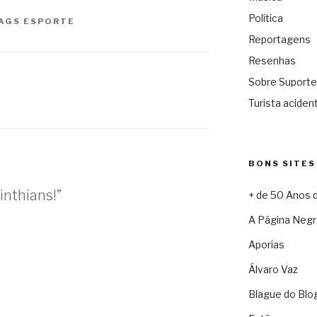
Política
AGS
ESPORTE
Reportagens
Resenhas
Sobre Suporte
Turista acident
BONS SITES
inthians!”
+ de 50 Anos 
A Página Negr
Aporias
Álvaro Vaz
Blague do Blo