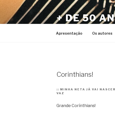
Pular
para
+ DE 50 A
o
conteúdo
Por Sérgio Vaz e Amigos
Apresentação
Os autores
Corinthians!
::
MINHA NETA JÁ VAI NASCE
VAZ
Grande Corínthians!