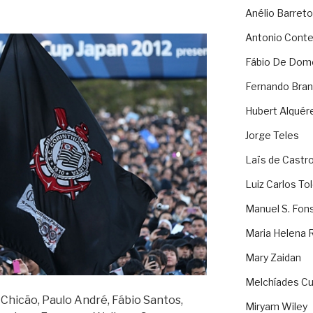
Anélio Barreto
Antonio Cont
Fábio De Dom
Fernando Bran
Hubert Alquér
Jorge Teles
Laïs de Castr
Luiz Carlos To
Manuel S. Fon
Maria Helena 
Mary Zaidan
Melchíades Cu
 Chicão, Paulo André, Fábio Santos,
Miryam Wiley