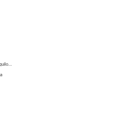
quilo…
va