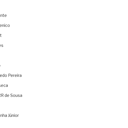
ente
enico
t
es
o
ledo Pereira
seca
RR de Sousa
nha Júnior