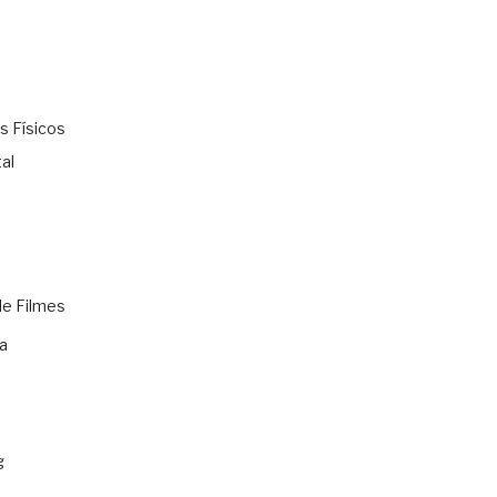
s Físicos
al
de Filmes
a
g