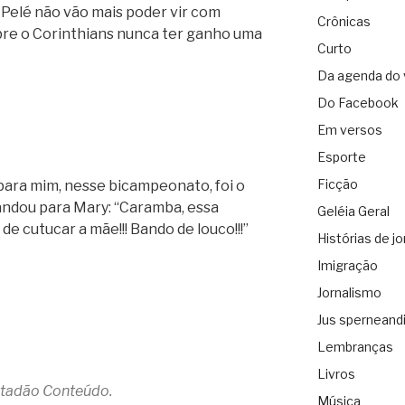
 Pelé não vão mais poder vir com
Crônicas
obre o Corinthians nunca ter ganho uma
Curto
Da agenda do 
Do Facebook
Em versos
Esporte
Ficção
para mim, nesse bicampeonato, foi o
andou para Mary: “Caramba, essa
Geléia Geral
de cutucar a mãe!!! Bando de louco!!!”
Histórias de jo
Imigração
Jornalismo
Jus sperneand
Lembranças
Livros
Estadão Conteúdo.
Música