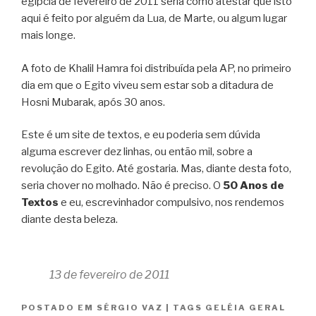
egípcia de fevereiro de 2011 seria como atestar que isto
aqui é feito por alguém da Lua, de Marte, ou algum lugar
mais longe.
A foto de Khalil Hamra foi distribuída pela AP, no primeiro
dia em que o Egito viveu sem estar sob a ditadura de
Hosni Mubarak, após 30 anos.
Este é um site de textos, e eu poderia sem dúvida
alguma escrever dez linhas, ou então mil, sobre a
revolução do Egito. Até gostaria. Mas, diante desta foto,
seria chover no molhado. Não é preciso. O
50 Anos de
Textos
e eu, escrevinhador compulsivo, nos rendemos
diante desta beleza.
13 de fevereiro de 2011
POSTADO EM
SÉRGIO VAZ
|
TAGS
GELÉIA GERAL