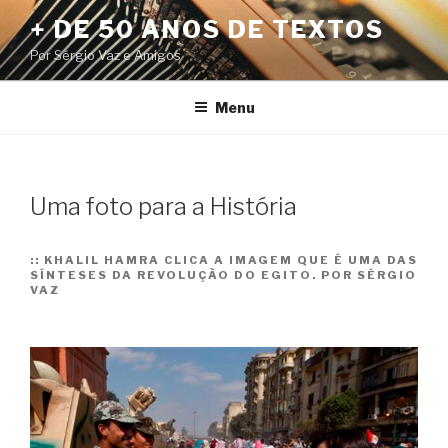
Pular
+ DE 50 ANOS DE TEXTOS
para
Por Sérgio Vaz e Amigos
o
conteúdo
Menu
Uma foto para a História
::
KHALIL HAMRA CLICA A IMAGEM QUE É UMA DAS
SÍNTESES DA REVOLUÇÃO DO EGITO. POR SÉRGIO
VAZ