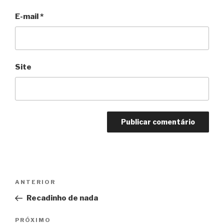
E-mail
*
Site
Navegação
Anterior
ANTERIOR
de
Recadinho de nada
Post
Próximo
PRÓXIMO