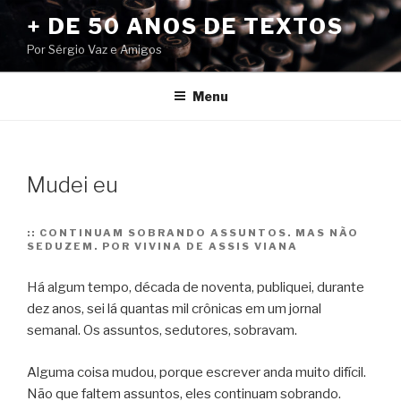
Pular
+ DE 50 ANOS DE TEXTOS
para
Por Sérgio Vaz e Amigos
o
conteúdo
Menu
Mudei eu
::
CONTINUAM SOBRANDO ASSUNTOS. MAS NÃO
SEDUZEM. POR VIVINA DE ASSIS VIANA
Há algum tempo, década de noventa, publiquei, durante
dez anos, sei lá quantas mil crônicas em um jornal
semanal. Os assuntos, sedutores, sobravam.
Alguma coisa mudou, porque escrever anda muito difícil.
Não que faltem assuntos, eles continuam sobrando.