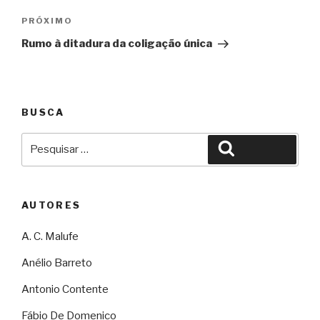
Próximo
PRÓXIMO
Rumo à ditadura da coligação única
BUSCA
Pesquisar
Pesquisar
por:
AUTORES
A. C. Malufe
Anélio Barreto
Antonio Contente
Fábio De Domenico