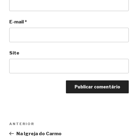
E-mail
*
Site
Navegação
Anterior
ANTERIOR
de
Na Igreja do Carmo
Post