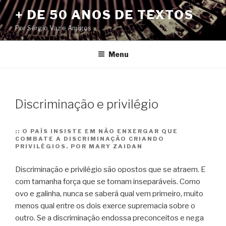
Pular
+ DE 50 ANOS DE TEXTOS
para
Por Sérgio Vaz e Amigos
o
conteúdo
Menu
Discriminação e privilégio
::
O PAÍS INSISTE EM NÃO ENXERGAR QUE
COMBATE A DISCRIMINAÇÃO CRIANDO
PRIVILÉGIOS. POR MARY ZAIDAN
Discriminação e privilégio são opostos que se atraem. E
com tamanha força que se tornam inseparáveis. Como
ovo e galinha, nunca se saberá qual vem primeiro, muito
menos qual entre os dois exerce supremacia sobre o
outro. Se a discriminação endossa preconceitos e nega