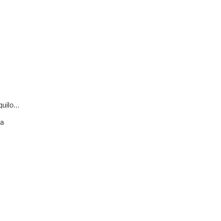
quilo…
va