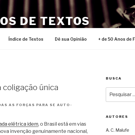
NOS DE TEXTOS
Índice de Textos
Dê sua Opinião
+ de 50 Anos de 
BUSCA
 coligação única
Pesquisar
por:
AS AS FORÇAS PARA SE AUTO-
AUTORES
da elétrica idem
, o Brasil está em vias
A. C. Malufe
nova invenção genuinamente nacional,