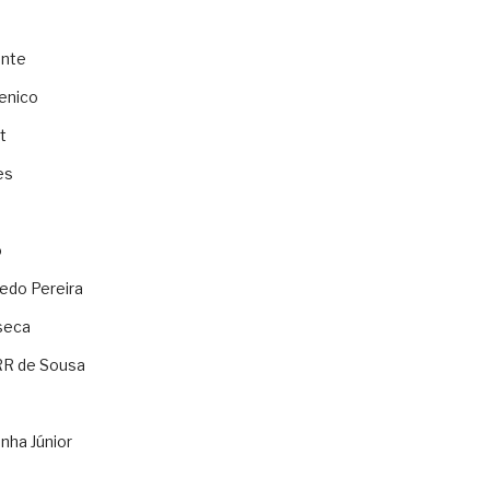
ente
enico
t
es
o
ledo Pereira
seca
RR de Sousa
nha Júnior