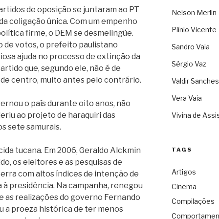
rtidos de oposição se juntaram ao PT
Nelson Merlin
 da coligação única. Com um empenho
Plínio Vicente
olítica firme, o DEM se desmelingüe.
 de votos, o prefeito paulistano
Sandro Vaia
iosa ajuda no processo de extinção da
Sérgio Vaz
artido que, segundo ele, não é de
 de centro, muito antes pelo contrário.
Valdir Sanches
Vera Vaia
ernou o país durante oito anos, não
deriu ao projeto de haraquiri das
Vivina de Assi
s sete samurais.
icida tucana. Em 2006, Geraldo Alckmin
TAGS
do, os eleitores e as pesquisas de
Artigos
erra com altos índices de intenção de
ra à presidência. Na campanha, renegou
Cinema
 e as realizações do governo Fernando
Compilações
u a proeza histórica de ter menos
Comportamen