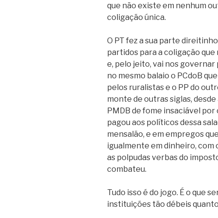
que não existe em nenhum outr
coligação única.
O PT fez a sua parte direitin
partidos para a coligação que
e, pelo jeito, vai nos governa
no mesmo balaio o PCdoB que 
pelos ruralistas e o PP do out
monte de outras siglas, desde
PMDB de fome insaciável por c
pagou aos políticos dessa sal
mensalão, e em empregos que
igualmente em dinheiro, com o 
as polpudas verbas do imposto
combateu.
Tudo isso é do jogo. É o que se
instituições tão débeis quanto