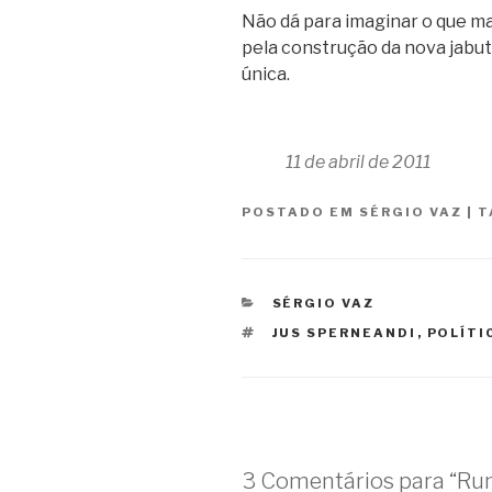
Não dá para imaginar o que m
pela construção da nova jabuti
única.
11 de abril de 2011
POSTADO EM
SÉRGIO VAZ
|
T
CATEGORIAS
SÉRGIO VAZ
TAGS
JUS SPERNEANDI
,
POLÍTI
3 Comentários para “Rum