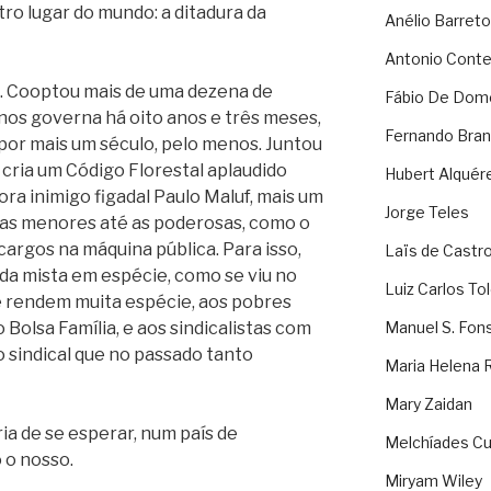
o lugar do mundo: a ditadura da
Anélio Barreto
Antonio Cont
ho. Cooptou mais de uma dezena de
Fábio De Dom
 nos governa há oito anos e três meses,
Fernando Bran
r por mais um século, pelo menos. Juntou
cria um Código Florestal aplaudido
Hubert Alquér
rora inimigo figadal Paulo Maluf, mais um
Jorge Teles
 as menores até as poderosas, como o
argos na máquina pública. Para isso,
Laïs de Castr
ada mista em espécie, como se viu no
Luiz Carlos To
 rendem muita espécie, aos pobres
Bolsa Família, e aos sindicalistas com
Manuel S. Fon
 sindical que no passado tanto
Maria Helena 
Mary Zaidan
ria de se esperar, num país de
Melchíades Cu
 o nosso.
Miryam Wiley