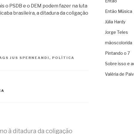
Então
ais o PSDB e o DEM podem fazer na luta
Então Música
caba brasileira, a ditadura da coligação
Júlia Hardy
Jorge Teles
mãoscolorida
Pintando o 7
AGS
JUS SPERNEANDI
,
POLÍTICA
Sobre isso e a
Valéria de Pai
CA
o à ditadura da coligação