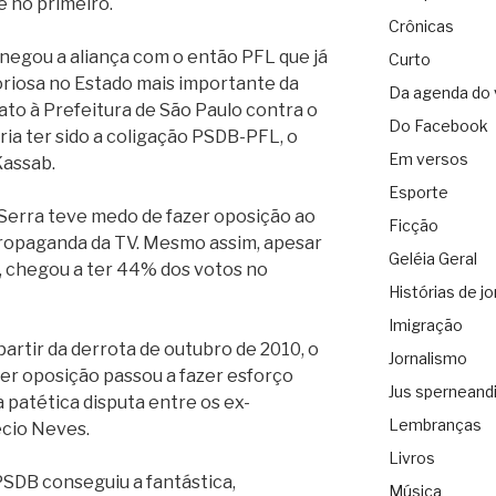
 no primeiro.
Crônicas
egou a aliança com o então PFL que já
Curto
oriosa no Estado mais importante da
Da agenda do 
ato à Prefeitura de São Paulo contra o
Do Facebook
ria ter sido a coligação PSDB-PFL, o
Em versos
Kassab.
Esporte
Serra teve medo de fazer oposição ao
Ficção
 propaganda da TV. Mesmo assim, apesar
Geléia Geral
, chegou a ter 44% dos votos no
Histórias de jo
Imigração
artir da derrota de outubro de 2010, o
Jornalismo
ser oposição passou a fazer esforço
Jus sperneand
a patética disputa entre os ex-
Lembranças
cio Neves.
Livros
 PSDB conseguiu a fantástica,
Música