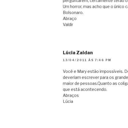
perguntarem, certamente terão o a
Um horror, mas acho que o único c
Bolsonaro.
Abraço
Valdir
Lúcia Zaidan
13/04/2011 ÀS 7:46 PM
Você e Mary estão impossíveis. Doi
deveriam escrever para os grandes
maior de pessoas.Quanto as coli
que está acontecendo.
Abraços
Lúcia