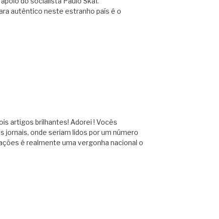
poio do socialista Paulo Skaf.
ara autêntico neste estranho país é o
s artigos brilhantes! Adorei ! Vocês
 jornais, onde seriam lidos por um número
gações é realmente uma vergonha nacional o