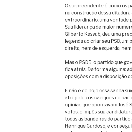
O surpreendente é como os pa
na construção dessa ditadura
extraordinário, uma vontade p
Sua liderança de maior número
Gilberto Kassab, deu uma prec
legenda ao criar seu PSD, um p
direita, nem de esquerda, nem
Mas o PSDB, o partido que gov
fica atrás. De forma alguma: a
oposições com a disposição do
E não é de hoje essa sanha su
atropelou os caciques do parti
opinião que apontavam José S
votos, e impôs sua candidatu
todas as bandeiras do partido
Henrique Cardoso, e consegui