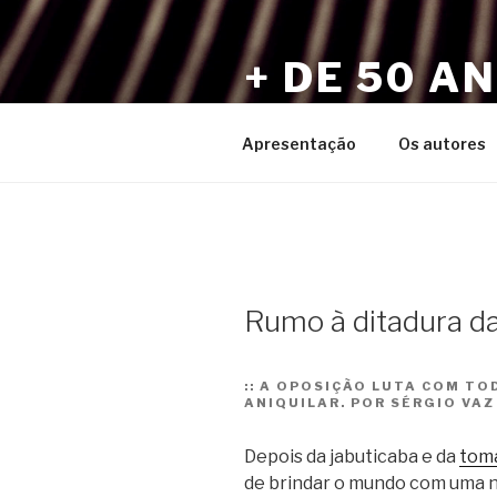
Pular
para
+ DE 50 A
o
conteúdo
Por Sérgio Vaz e Amigos
Apresentação
Os autores
Rumo à ditadura da
::
A OPOSIÇÃO LUTA COM TOD
ANIQUILAR. POR SÉRGIO VAZ
Depois da jabuticaba e da
toma
de brindar o mundo com uma 