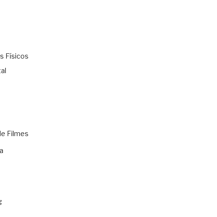
s Físicos
al
de Filmes
a
g