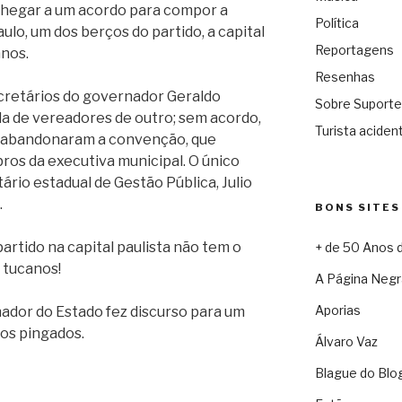
chegar a um acordo para compor a
Política
lo, um dos berços do partido, a capital
Reportagens
anos.
Resenhas
secretários do governador Geraldo
Sobre Suporte
da de vereadores de outro; sem acordo,
Turista acident
s abandonaram a convenção, que
os da executiva municipal. O único
rio estadual de Gestão Pública, Julio
.
BONS SITES
artido na capital paulista não tem o
+ de 50 Anos 
 tucanos!
A Página Negr
Aporias
nador do Estado fez discurso para um
os pingados.
Álvaro Vaz
Blague do Blo