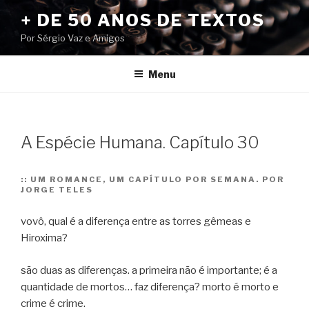
Pular
+ DE 50 ANOS DE TEXTOS
para
Por Sérgio Vaz e Amigos
o
conteúdo
Menu
A Espécie Humana. Capítulo 30
::
UM ROMANCE, UM CAPÍTULO POR SEMANA. POR
JORGE TELES
vovô, qual é a diferença entre as torres gêmeas e
Hiroxima?
são duas as diferenças. a primeira não é importante; é a
quantidade de mortos… faz diferença? morto é morto e
crime é crime.