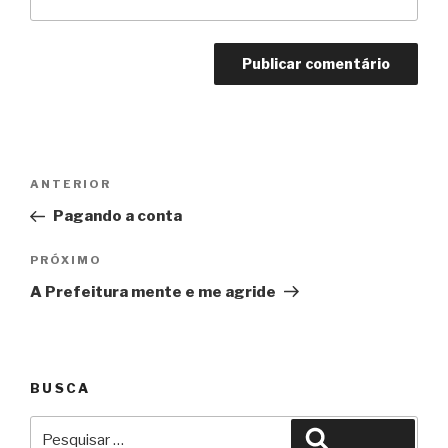
Navegação
Anterior
ANTERIOR
de
Pagando a conta
Post
Próximo
PRÓXIMO
A Prefeitura mente e me agride
BUSCA
Pesquisar
Pesquisar