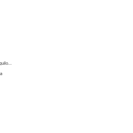
quilo…
va