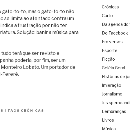
Crônicas
no gato-to-to, mas o gato-to-to não
Curto
o se limita ao atentado contra um
Da agenda do 
indica a frustração por não ter
iatura. Solução: banir a música para
Do Facebook
Em versos
Esporte
tudo terá que ser revisto e
Ficção
panha poderia, por fim, ser um
 Monteiro Lobato. Um portador de
Geléia Geral
i-Pererê.
Histórias de jo
Imigração
Jornalismo
Jus sperneand
ES
|
TAGS
CRÔNICAS
Lembranças
Livros
Música