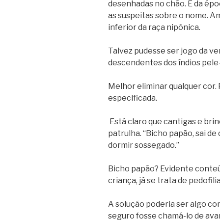
desenhadas no chão. É da épo
as suspeitas sobre o nome. Am
inferior da raça nipônica.
Talvez pudesse ser jogo da v
descendentes dos índios pel
Melhor eliminar qualquer cor.
especificada.
Está claro que cantigas e bri
patrulha. “Bicho papão, sai d
dormir sossegado.”
Bicho papão? Evidente conteú
criança, já se trata de pedofilia
A solução poderia ser algo co
seguro fosse chamá-lo de av