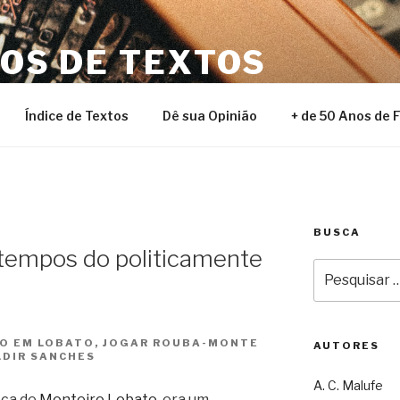
NOS DE TEXTOS
Índice de Textos
Dê sua Opinião
+ de 50 Anos de 
BUSCA
 tempos do politicamente
Pesquisar
por:
MO EM LOBATO, JOGAR ROUBA-MONTE
AUTORES
ALDIR SANCHES
A. C. Malufe
oca de
Monteiro Lobato
, era um