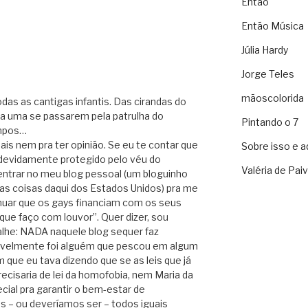
Então
Então Música
Júlia Hardy
Jorge Teles
mãoscolorida
das as cantigas infantis. Das cirandas do
ra uma se passarem pela patrulha do
Pintando o 7
empos…
ais nem pra ter opinião. Se eu te contar que
Sobre isso e a
evidamente protegido pelo véu do
Valéria de Pai
entrar no meu blog pessoal (um bloguinho
as coisas daqui dos Estados Unidos) pra me
inuar que os gays financiam com os seus
que faço com louvor”. Quer dizer, sou
lhe: NADA naquele blog sequer faz
avelmente foi alguém que pescou em algum
que eu tava dizendo que se as leis que já
cisaria de lei da homofobia, nem Maria da
cial pra garantir o bem-estar de
s – ou deveríamos ser – todos iguais