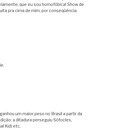
 obviamente, que eu sou homofóbica! Show de
ita pra cima de mim, por conseqüência.
de.
 ganhou um maior peso no Brasil a partir da
adição: a ditadura perseguiu Sófocles,
l Kid) etc.