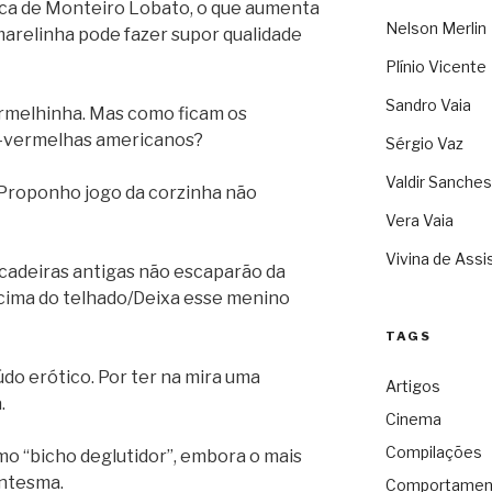
ca de Monteiro Lobato, o que aumenta
Nelson Merlin
arelinha pode fazer supor qualidade
Plínio Vicente
Sandro Vaia
ermelhinha. Mas como ficam os
e-vermelhas americanos?
Sérgio Vaz
Valdir Sanches
 Proponho jogo da corzinha não
Vera Vaia
Vivina de Assi
ncadeiras antigas não escaparão da
e cima do telhado/Deixa esse menino
TAGS
do erótico. Por ter na mira uma
Artigos
.
Cinema
Compilações
mo “bicho deglutidor”, embora o mais
antesma.
Comportamen