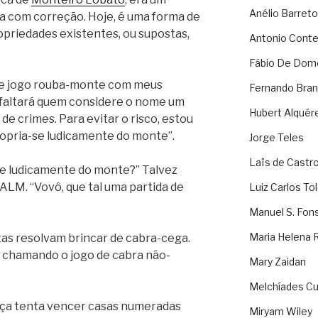
Anélio Barreto
a com correção. Hoje, é uma forma de
priedades existentes, ou supostas,
Antonio Cont
Fábio De Dom
que jogo rouba-monte com meus
Fernando Bran
faltará quem considere o nome um
Hubert Alquér
de crimes. Para evitar o risco, estou
opria-se ludicamente do monte”.
Jorge Teles
Laïs de Castr
se ludicamente do monte?” Talvez
 ALM. “Vovô, que tal uma partida de
Luiz Carlos To
Manuel S. Fon
Maria Helena 
tas resolvam brincar de cabra-cega.
u chamando o jogo de cabra não-
Mary Zaidan
Melchíades Cu
ança tenta vencer casas numeradas
Miryam Wiley