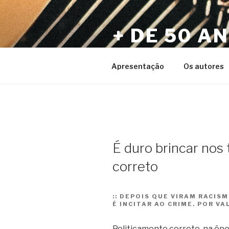
Pular
para
+ DE 50 A
o
conteúdo
Por Sérgio Vaz e Amigos
Apresentação
Os autores
É duro brincar nos
correto
::
DEPOIS QUE VIRAM RACIS
É INCITAR AO CRIME. POR V
Politicamente correto, na ép