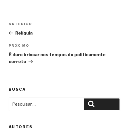
Navegação
Anterior
ANTERIOR
de
Relíquia
Post
Próximo
PRÓXIMO
É duro brincar nos tempos do politicamente
correto
BUSCA
Pesquisar
Pesquisar
por:
AUTORES