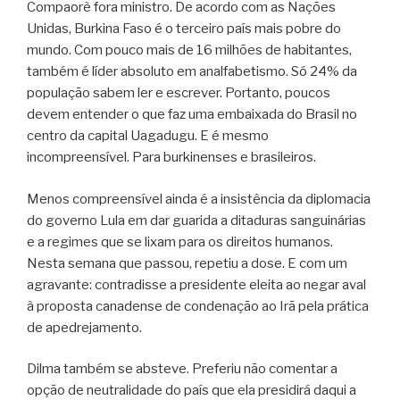
Compaorè fora ministro.
De acordo com as Nações
Unidas, Burkina Faso é o terceiro país mais pobre do
mundo. Com pouco mais de 16 milhões de habitantes,
também é líder absoluto em analfabetismo. Só 24% da
população sabem ler e escrever. Portanto, poucos
devem entender o que faz uma embaixada do Brasil no
centro da capital Uagadugu. E é mesmo
incompreensível. Para burkinenses e brasileiros.
Menos compreensível ainda é a insistência da diplomacia
do governo Lula em dar guarida a ditaduras sanguinárias
e a regimes que se lixam para os direitos humanos.
Nesta semana que passou, repetiu a dose. E com um
agravante: contradisse a presidente eleita ao negar aval
à proposta canadense de condenação ao Irã pela prática
de apedrejamento.
Dilma também se absteve. Preferiu não comentar a
opção de neutralidade do país que ela presidirá daqui a