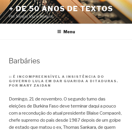
Pular
+ DE 50 ANOS DE TEXTOS
para
Por Sérgio Vaz e Amigos
o
conteúdo
Menu
Barbáries
::
É INCOMPREENSÍVEL A INSISTÊNCIA DO
GOVERNO LULA EM DAR GUARIDA A DITADURAS.
POR MARY ZAIDAN
Domingo, 21 de novembro. O segundo turno das
eleições de Burkina Faso deve terminar daqui a pouco
com a recondução do atual presidente Blaise Compaorè,
chefe supremo do país desde 1987 depois de um golpe
de estado que matou o ex, Thomas Sankara, de quem