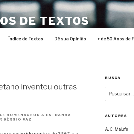
NOS DE TEXTOS
Índice de Textos
Dê sua Opinião
+ de 50 Anos de 
BUSCA
etano inventou outras
Pesquisar
por:
 ELE HOMENAGEOU A ESTRANHA
AUTORES
R SÉRGIO VAZ
A. C. Malufe
 a gravação (dezembro de 1980) e o