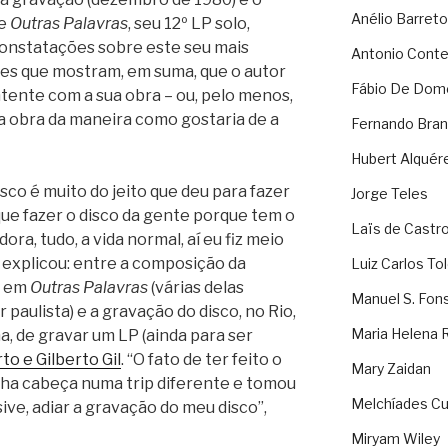
Anélio Barreto
de
Outras Palavras
, seu 12º LP solo,
onstatações sobre este seu mais
Antonio Cont
es que mostram, em suma, que o autor
Fábio De Dom
ente com a sua obra – ou, pelo menos,
a obra da maneira como gostaria de a
Fernando Bran
Hubert Alquér
isco é muito do jeito que deu para fazer
Jorge Teles
a que fazer o disco da gente porque tem o
Laïs de Castr
ra, tudo, a vida normal, aí eu fiz meio
 explicou: entre a composição da
Luiz Carlos To
o em
Outras Palavras
(várias delas
Manuel S. Fon
 paulista) e a gravação do disco, no Rio,
Maria Helena 
a, de gravar um LP (ainda para ser
to e Gilberto Gil
. “O fato de ter feito o
Mary Zaidan
ha cabeça numa trip diferente e tomou
Melchíades Cu
ive, adiar a gravação do meu disco”,
Miryam Wiley