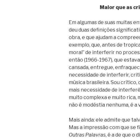
Maior que as cr
Em algumas de suas muitas en
deu duas definições significat
obra, e que ajudam a compreend
exemplo, que, antes de tropic
moral” de interferir no proces
então (1966-1967), que estava
cansada, entregue, enfraqueci
necessidade de interferir, cr
música brasileira. Sou crítico
mais necessidade de interferê
muito complexa e muito rica, m
não é modéstia nenhuma, é a 
Mais ainda: ele admite que tal
Mas a impressão com que se fic
Outras Palavras
, é a de que o