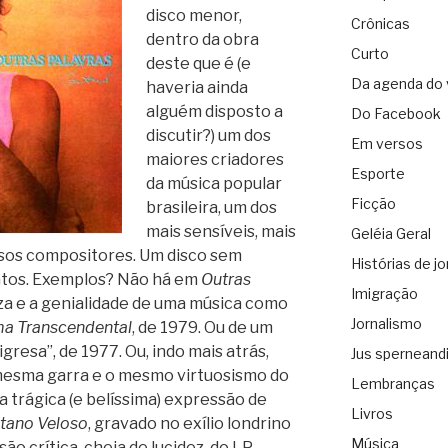
disco menor,
Crônicas
dentro da obra
Curto
deste que é (e
Da agenda do 
haveria ainda
alguém disposto a
Do Facebook
discutir?) um dos
Em versos
maiores criadores
Esporte
da música popular
Ficção
brasileira, um dos
mais sensíveis, mais
Geléia Geral
ssos compositores. Um disco sem
Histórias de jo
tos. Exemplos? Não há em
Outras
Imigração
eza e a genialidade de uma música como
Jornalismo
a Transcendental
, de 1979. Ou de um
gresa”, de 1977. Ou, indo mais atrás,
Jus sperneand
mesma garra e o mesmo virtuosismo do
Lembranças
a trágica (e belíssima) expressão de
Livros
tano Veloso
, gravado no exílio londrino
Música
o crítica, cheia de lucidez, do LP