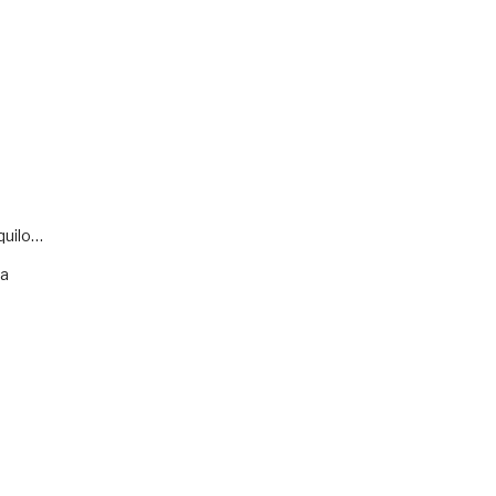
quilo…
va