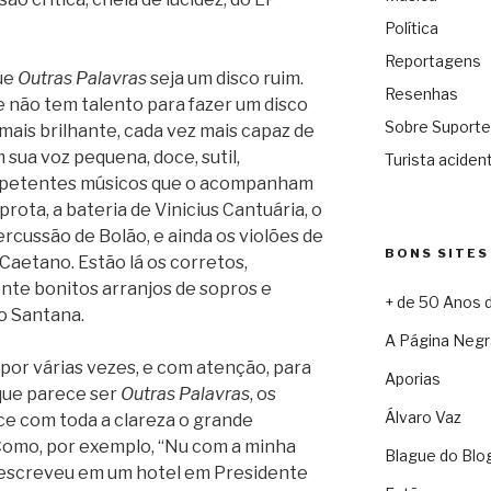
Política
Reportagens
que
Outras Palavras
seja um disco ruim.
Resenhas
não tem talento para fazer um disco
Sobre Suporte
z mais brilhante, cada vez mais capaz de
sua voz pequena, doce, sutil,
Turista acident
mpetentes músicos que o acompanham
rota, a bateria de Vinicius Cantuária, o
rcussão de Bolão, e ainda os violões de
BONS SITES
Caetano. Estão lá os corretos,
nte bonitos arranjos de sopros e
+ de 50 Anos 
o Santana.
A Página Negr
 por várias vezes, e com atenção, para
Aporias
 que parece ser
Outras Palavras
, os
Álvaro Vaz
ce com toda a clareza o grande
Como, por exemplo, “Nu com a minha
Blague do Blo
 escreveu em um hotel em Presidente