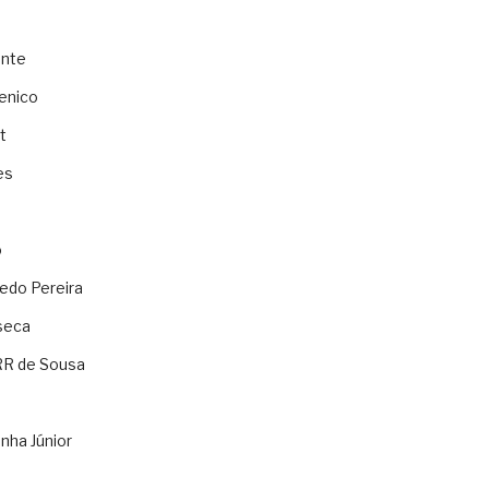
ente
enico
t
es
o
ledo Pereira
seca
RR de Sousa
nha Júnior