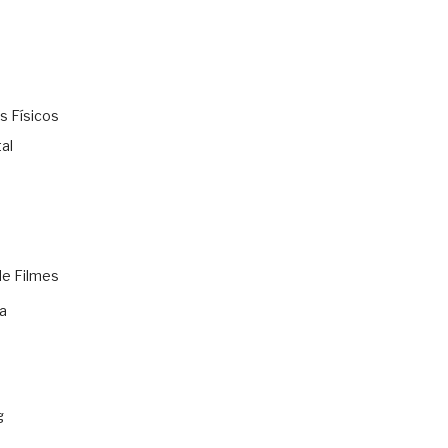
s Físicos
al
de Filmes
a
g