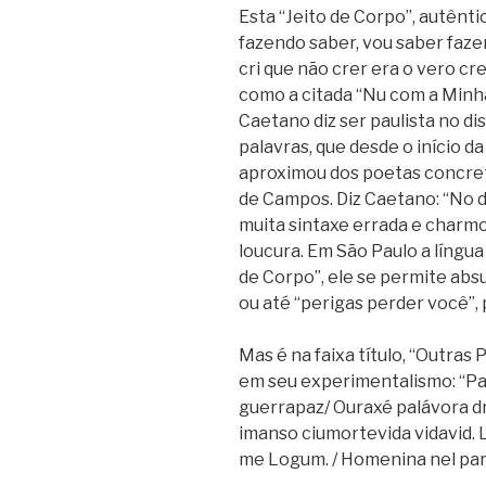
Esta “Jeito de Corpo”, autênt
fazendo saber, vou saber fazer
cri que não crer era o vero cre
como a citada “Nu com a Minh
Caetano diz ser paulista no d
palavras, que desde o início da
aproximou dos poetas concret
de Campos. Diz Caetano: “No dis
muita sintaxe errada e charmo
loucura. Em São Paulo a língua p
de Corpo”, ele se permite abs
ou até “perigas perder você”, pa
Mas é na faixa título, “Outras
em seu experimentalismo: “Par
guerrapaz/ Ouraxé palávora dr
imanso ciumortevida vidavid.
me Logum. / Homenina nel parai