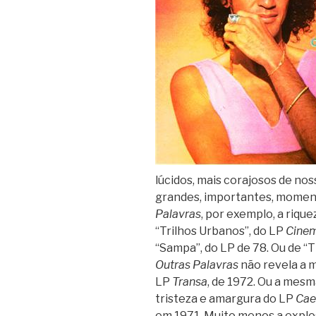
lúcidos, mais corajosos de no
grandes, importantes, momen
Palavras
, por exemplo, a riqu
“Trilhos Urbanos”, do LP
Cinem
“Sampa”, do LP de 78. Ou de “Ti
Outras Palavras
não revela a 
LP
Transa
, de 1972. Ou a mesm
tristeza e amargura do LP
Cae
em 1971. Muito menos a explosã