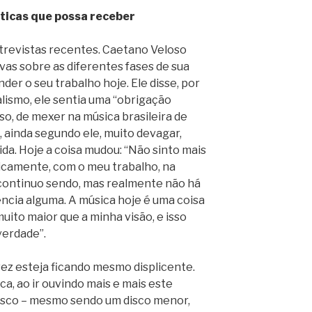
íticas que possa receber
trevistas recentes. Caetano Veloso
ivas sobre as diferentes fases de sua
er o seu trabalho hoje. Ele disse, por
alismo, ele sentia uma “obrigação
so, de mexer na música brasileira de
, ainda segundo ele, muito devagar,
da. Hoje a coisa mudou: “Não sinto mais
iticamente, com o meu trabalho, na
, continuo sendo, mas realmente não há
ncia alguma. A música hoje é uma coisa
uito maior que a minha visão, e isso
verdade”.
vez esteja ficando mesmo displicente.
a, ao ir ouvindo mais e mais este
 disco – mesmo sendo um disco menor,