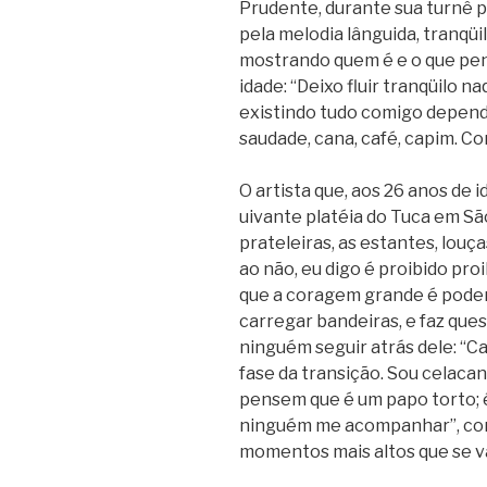
Prudente, durante sua turnê p
pela melodia lânguida, tranqüi
mostrando quem é e o que pens
idade: “Deixo fluir tranqüilo n
existindo tudo comigo depend
saudade, cana, café, capim. C
O artista que, aos 26 anos de 
uivante platéia do Tuca em Sã
prateleiras, as estantes, louças
ao não, eu digo é proibido proi
que a coragem grande é poder d
carregar bandeiras, e faz ques
ninguém seguir atrás dele: “Ca
fase da transição. Sou celaca
pensem que é um papo torto; é
ninguém me acompanhar”, como
momentos mais altos que se v