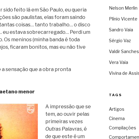
Nelson Merlin
er sido feito lá em São Paulo, eu queria
ções são paulistas, elas foram saindo
Plínio Vicente
tantas coisas… tanto trabalho… o disco
Sandro Vaia
ia… eu estava sobrecarregado… Perdi um
o. Os meninos (minha banda é toda
Sérgio Vaz
jos, ficaram bonitos, mas eu não tive
Valdir Sanches
Vera Vaia
l é a sensação que a obra pronta
Vivina de Assi
aetano menor
TAGS
A impressão que se
Artigos
tem, ao ouvir pelas
Cinema
primeiras vezes
Compilações
Outras Palavras
, é
de que este é um
Comportamen