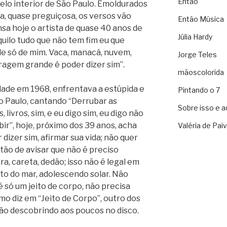
Então
elo interior de São Paulo. Emoldurados
la, quase preguiçosa, os versos vão
Então Música
a hoje o artista de quase 40 anos de
Júlia Hardy
aquilo tudo que não tem fim eu que
e só de mim. Vaca, manacá, nuvem,
Jorge Teles
oragem grande é poder dizer sim”.
mãoscolorida
idade em 1968, enfrentava a estúpida e
Pintando o 7
o Paulo, cantando “Derrubar as
Sobre isso e a
, livros, sim, e eu digo sim, eu digo não
bir”, hoje, próximo dos 39 anos, acha
Valéria de Pai
izer sim, afirmar sua vida; não quer
tão de avisar que não é preciso
ra, careta, dedão; isso não é legal em
nto do mar, adolescendo solar. Não
 só um jeito de corpo, não precisa
 diz em “Jeito de Corpo”, outro dos
ão descobrindo aos poucos no disco.