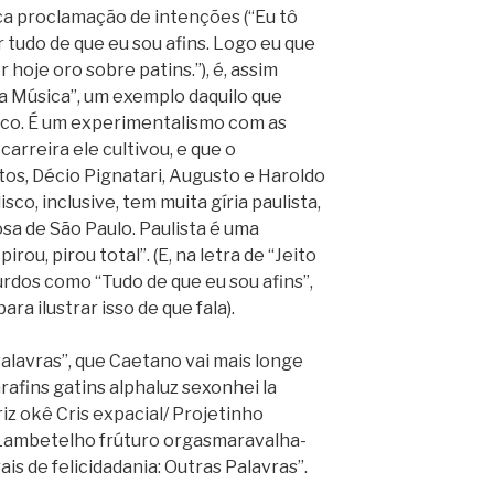
ica proclamação de intenções (“Eu tô
 tudo de que eu sou afins. Logo eu que
r hoje oro sobre patins.”), é, assim
a Música”, um exemplo daquilo que
isco. É um experimentalismo com as
 carreira ele cultivou, e que o
os, Décio Pignatari, Augusto e Haroldo
co, inclusive, tem muita gíria paulista,
sa de São Paulo. Paulista é uma
irou, pirou total”. (E, na letra de “Jeito
urdos como “Tudo de que eu sou afins”,
ra ilustrar isso de que fala).
 Palavras”, que Caetano vai mais longe
afins gatins alphaluz sexonhei la
iz okê Cris expacial/ Projetinho
 Lambetelho frúturo orgasmaravalha-
s de felicidadania: Outras Palavras”.