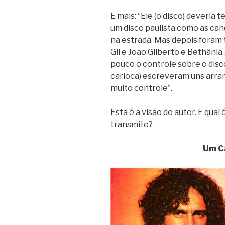
E mais: “Ele (o disco) deveria t
um disco paulista como as can
na estrada. Mas depois foram 
Gil e João Gilberto e Bethân
pouco o controle sobre o disc
carioca) escreveram uns arran
muito controle”.
Esta é a visão do autor. E qua
transmite?
Um C