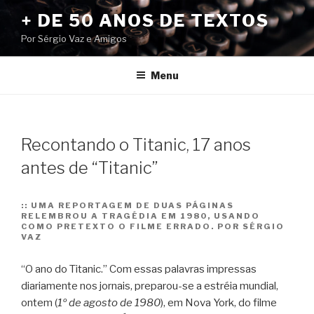
Pular
+ DE 50 ANOS DE TEXTOS
para
Por Sérgio Vaz e Amigos
o
conteúdo
Menu
Recontando o Titanic, 17 anos
antes de “Titanic”
::
UMA REPORTAGEM DE DUAS PÁGINAS
RELEMBROU A TRAGÉDIA EM 1980, USANDO
COMO PRETEXTO O FILME ERRADO. POR SÉRGIO
VAZ
“O ano do Titanic.” Com essas palavras impressas
diariamente nos jornais, preparou-se a estréia mundial,
ontem (
1º de agosto de 1980
), em Nova York, do filme