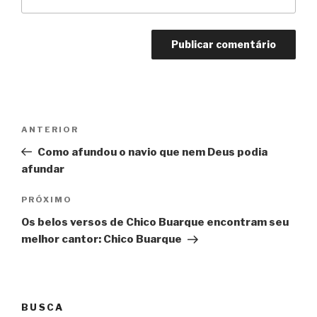
Navegação
Anterior
ANTERIOR
de
Como afundou o navio que nem Deus podia
Post
afundar
Próximo
PRÓXIMO
Os belos versos de Chico Buarque encontram seu
melhor cantor: Chico Buarque
BUSCA