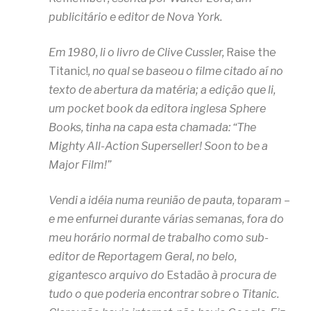
publicitário e editor de Nova York.
Em 1980, li o livro de Clive Cussler,
Raise the
Titanic!
, no qual se baseou o filme citado aí no
texto de abertura da matéria; a edição que li,
um pocket book da editora inglesa Sphere
Books, tinha na capa esta chamada: “The
Mighty All-Action Superseller! Soon to be a
Major Film!”
Vendi a idéia numa reunião de pauta, toparam –
e me enfurnei durante várias semanas, fora do
meu horário normal de trabalho como sub-
editor de Reportagem Geral, no belo,
gigantesco arquivo do
Estadão
à procura de
tudo o que poderia encontrar sobre o Titanic.