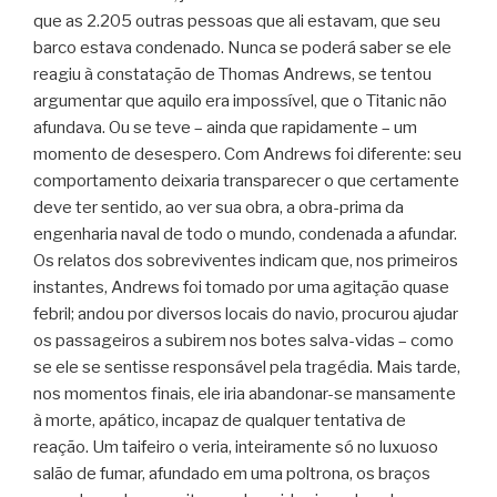
que as 2.205 outras pessoas que ali estavam, que seu
barco estava condenado. Nunca se poderá saber se ele
reagiu à constatação de Thomas Andrews, se tentou
argumentar que aquilo era impossível, que o Titanic não
afundava. Ou se teve – ainda que rapidamente – um
momento de desespero. Com Andrews foi diferente: seu
comportamento deixaria transparecer o que certamente
deve ter sentido, ao ver sua obra, a obra-prima da
engenharia naval de todo o mundo, condenada a afundar.
Os relatos dos sobreviventes indicam que, nos primeiros
instantes, Andrews foi tomado por uma agitação quase
febril; andou por diversos locais do navio, procurou ajudar
os passageiros a subirem nos botes salva-vidas – como
se ele se sentisse responsável pela tragédia. Mais tarde,
nos momentos finais, ele iria abandonar-se mansamente
à morte, apático, incapaz de qualquer tentativa de
reação. Um taifeiro o veria, inteiramente só no luxuoso
salão de fumar, afundado em uma poltrona, os braços