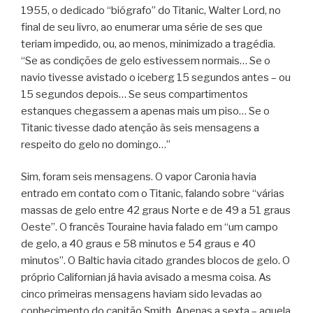
1955, o dedicado “biógrafo” do Titanic, Walter Lord, no
final de seu livro, ao enumerar uma série de ses que
teriam impedido, ou, ao menos, minimizado a tragédia.
“Se as condições de gelo estivessem normais… Se o
navio tivesse avistado o iceberg 15 segundos antes – ou
15 segundos depois… Se seus compartimentos
estanques chegassem a apenas mais um piso… Se o
Titanic tivesse dado atenção às seis mensagens a
respeito do gelo no domingo…”
Sim, foram seis mensagens. O vapor Caronia havia
entrado em contato com o Titanic, falando sobre “várias
massas de gelo entre 42 graus Norte e de 49 a 51 graus
Oeste”. O francês Touraine havia falado em “um campo
de gelo, a 40 graus e 58 minutos e 54 graus e 40
minutos”. O Baltic havia citado grandes blocos de gelo. O
próprio Californian já havia avisado a mesma coisa. As
cinco primeiras mensagens haviam sido levadas ao
conhecimento do capitão Smith. Apenas a sexta – aquela