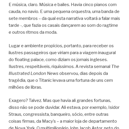
E música, claro. Música e bailes. Havia cinco pianos com
cauda, no navio. E uma pequena orquestra, uma banda de
sete membros – da qual esta narrativa voltará a falar mais
tarde -, que fazia os casais dançarem ao som do ragtime
e outros ritmos da moda.
Lugar e ambiente propícios, portanto, para receber os
ilustres passageiros que viriam para a viagem inaugural
do floating palace, como diziam os jornais ingleses.
Ilustres, respeitáveis, riquíssimos. A revista semanal
The
Illustrated London News
observou, dias depois da
tragédia, que o Titanic levava uma fortuna de uns cem
milhões de libras.
Exagero? Talvez. Mas que havia ali grandes fortunas,
disso não se pode duvidar. Ali estava, por exemplo, Isidor
Straus, congressista, banqueiro, sócio, entre outras
coisas firmas, da Macy’s – a maior loja de departamento
de Nova York. O multimilionário John Jacob Astor, neto do