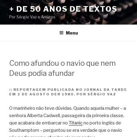
Pular
+ DE 50 ANOS DE TEXTOS
para
Por Sérgio Vaz e Amigos
o
conteúdo
Menu
Como afundou o navio que nem
Deus podia afundar
::
REPORTAGEM PUBLICADA NO JORNAL DA TARDE
EM 2 DE AGOSTO DER 1980. POR SÉRGIO VAZ
O marinheiro não teve dúvidas. Quando aquela mulher – a
senhora Alberta Cadwell, passageira da primeira classe,
que acabara de embarcar no
Titanic
no porto inglês de
Southamptom – perguntou se era verdade que o navio