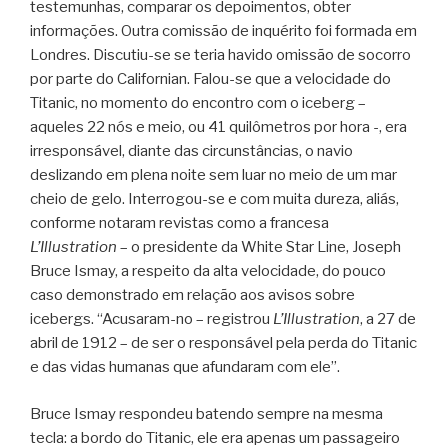
testemunhas, comparar os depoimentos, obter
informações. Outra comissão de inquérito foi formada em
Londres. Discutiu-se se teria havido omissão de socorro
por parte do Californian. Falou-se que a velocidade do
Titanic, no momento do encontro com o iceberg –
aqueles 22 nós e meio, ou 41 quilômetros por hora -, era
irresponsável, diante das circunstâncias, o navio
deslizando em plena noite sem luar no meio de um mar
cheio de gelo. Interrogou-se e com muita dureza, aliás,
conforme notaram revistas como a francesa
L’Illustration
– o presidente da White Star Line, Joseph
Bruce Ismay, a respeito da alta velocidade, do pouco
caso demonstrado em relação aos avisos sobre
icebergs. “Acusaram-no – registrou
L’Illustration
, a 27 de
abril de 1912 – de ser o responsável pela perda do Titanic
e das vidas humanas que afundaram com ele”.
Bruce Ismay respondeu batendo sempre na mesma
tecla: a bordo do Titanic, ele era apenas um passageiro