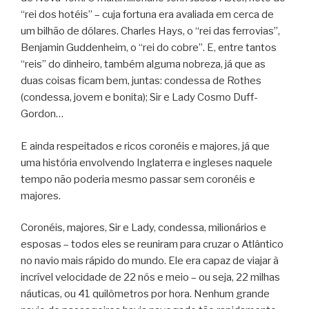
“rei dos hotéis” – cuja fortuna era avaliada em cerca de
um bilhão de dólares. Charles Hays, o “rei das ferrovias”,
Benjamin Guddenheim, o “rei do cobre”. E, entre tantos
“reis” do dinheiro, também alguma nobreza, já que as
duas coisas ficam bem, juntas: condessa de Rothes
(condessa, jovem e bonita); Sir e Lady Cosmo Duff-
Gordon…
E ainda respeitados e ricos coronéis e majores, já que
uma história envolvendo Inglaterra e ingleses naquele
tempo não poderia mesmo passar sem coronéis e
majores.
Coronéis, majores, Sir e Lady, condessa, milionários e
esposas – todos eles se reuniram para cruzar o Atlântico
no navio mais rápido do mundo. Ele era capaz de viajar à
incrível velocidade de 22 nós e meio – ou seja, 22 milhas
náuticas, ou 41 quilômetros por hora. Nenhum grande