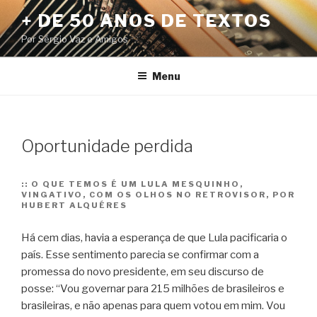
Pular
+ DE 50 ANOS DE TEXTOS
para
Por Sérgio Vaz e Amigos
o
conteúdo
Menu
Oportunidade perdida
::
O QUE TEMOS É UM LULA MESQUINHO,
VINGATIVO, COM OS OLHOS NO RETROVISOR, POR
HUBERT ALQUÉRES
Há cem dias, havia a esperança de que Lula pacificaria o
país. Esse sentimento parecia se confirmar com a
promessa do novo presidente, em seu discurso de
posse: “Vou governar para 215 milhões de brasileiros e
brasileiras, e não apenas para quem votou em mim. Vou