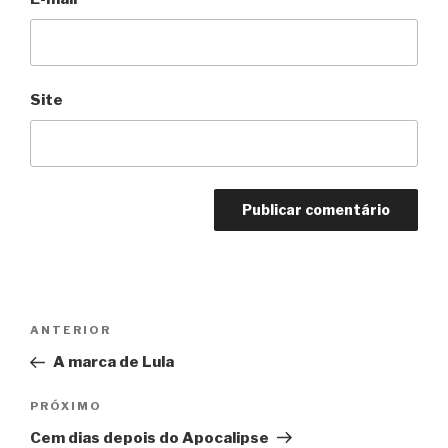
Site
Navegação
Anterior
ANTERIOR
de
A marca de Lula
Post
Próximo
PRÓXIMO
Cem dias depois do Apocalipse