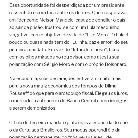
Essa oportunidade foi desperdiçada por um presidente
ressentido e com faca entre os dentes. Quem esperava
um líder como Nelson Mandela, capaz de conciliar o país
ao sair da prisão, frustrou-se com um Lula mesquinho,
vingativo, com o objetivo de vida de “f… o Moro”. O Lula 3
pouco ou quase nada tem do “Lulinha, paz e amor” do seu
primeiro mandato. Em vez do “futuro luminoso”, ficou
com os olhos mirados no retrovisor, como atesta sua
polarização com Sérgio Moro e com o próprio Bolsonaro.
Na economia, suas declarações estiveram muito mais
para a nova matriz econômica dos tempos de Dilma
Rousseff do que para o arcabouço fiscal. Elegeu os juros,
o mercado, a autonomia do Banco Central como inimigos
a serem demonizados.
O Lula do terceiro mandato pinta mais à esquerda do que
o da Carta aos Brasileiros. Seu modus operandi é o da
polarização permanente, do “nós versus eles”, de