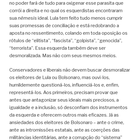
no poder fará de tudo para oxigenar esse parasita que
corrói a direita e no qual os esquerdistas encontraram
sua
nêmesis
ideal. Lula tem feito tudo menos cumprir
suas promessas de conciliação e está redobrando a
aposta no ressentimento, colando em toda oposição os
rótulos de “elitista”, “fascista”, “golpista”, “genocida”,
“terrorista”. Essa esquerda também deve ser
desmoralizada. Mas não com seus mesmos meios.
Conservadores e liberais não devem buscar desmoralizar
os eleitores de Lula ou Bolsonaro, mas ouvi-los,
humildemente questioná-los, influenciá-los e, enfim,
representá-los. Aos primeiros, precisam provar que
antes que antagonizar seus ideais mais preciosos, a
igualdade e a inclusão, só desconfiam dos instrumentos
da esquerda e oferecem outros mais eficazes. Já as
ansiedades dos eleitores de Bolsonaro – ante o crime,
ante as intromissões estatais, ante as coerções das
militâncias identitárias, ante a corrupção do “sistema”