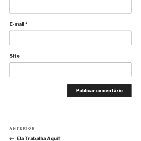
E-mail
*
Site
Navegação
Anterior
ANTERIOR
de
Ela Trabalha Aqui?