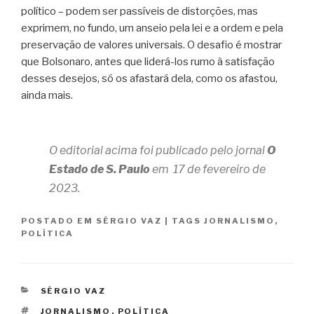
político – podem ser passíveis de distorções, mas
exprimem, no fundo, um anseio pela lei e a ordem e pela
preservação de valores universais. O desafio é mostrar
que Bolsonaro, antes que liderá-los rumo à satisfação
desses desejos, só os afastará dela, como os afastou,
ainda mais.
O editorial acima foi publicado pelo jornal
O
Estado de S. Paulo
em 17 de fevereiro de
2023.
POSTADO EM
SÉRGIO VAZ
|
TAGS
JORNALISMO
,
POLÍTICA
CATEGORIAS
SÉRGIO VAZ
TAGS
JORNALISMO
,
POLÍTICA