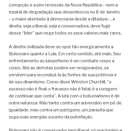
corrupção e a pior recessão da Nova República – nem a
espiral de degradação que desembocou no 8 de Janeiro
– o maior atentado à democracia desde a ditadura –, a
direita, seja a liberal, seja a conservadora, deve fugir
desse “líder” que nega todos os seus valores mais caros.
A direita civilizada deve se opor tão energicamente a
Bolsonaro quanto a Lula. Em certo sentido, até mais. Seu
enfrentamento ao lulopetismo é um combate corpo a
corpo. Até as derrotas podem ser revigorantes, se
servirem para reconduzi-la às fontes de sua potência e
de seu dinamismo. Como disse Winston Churchill, “o
sucesso não é final; o fracasso não é fatal; é a coragem
de continuar que conta”. A luta com o bolsonarismo é de
outra natureza. Não tanto contra um adversário em pé de
igualdade, mas contra um patógeno, um parasita que
suga suas energias a ponto da putrefação.
Bolsonaro não é conservador nem liberal, só reacionário e