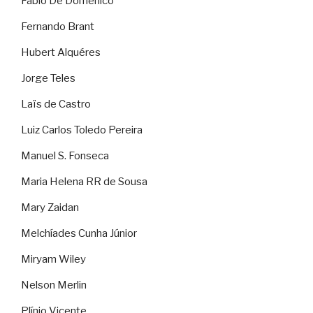
Fábio De Domenico
Fernando Brant
Hubert Alquéres
Jorge Teles
Laïs de Castro
Luiz Carlos Toledo Pereira
Manuel S. Fonseca
Maria Helena RR de Sousa
Mary Zaidan
Melchíades Cunha Júnior
Miryam Wiley
Nelson Merlin
Plínio Vicente