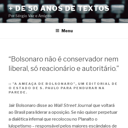
Pular
+ DE 50 ANOS DE TEXTOS
para
Por Sérgio Vaz e Amigos
o
conteúdo
Menu
“Bolsonaro não é conservador nem
liberal, só reacionário e autoritário.”
::
"A AMEAÇA DE BOLSONARO", UM EDITORIAL DE
O ESTADO DE S. PAULO PARA PENDURAR NA
PAREDE.
Jair Bolsonaro disse ao
Wall Street Journal
que voltará
ao Brasil para liderar a oposição. Se não quiser perpetuar
a dialética infernal que recolocou no Planalto o
lulopetismo – responsável pelos maiores escândalos de