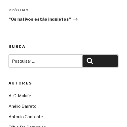
Post
Próximo
PRÓXIMO
“Os nativos estão inquietos”
BUSCA
Pesquisar
Pesquisar
por:
AUTORES
A. C. Malufe
Anélio Barreto
Antonio Contente