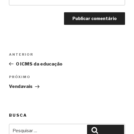
Navegação
Anterior
ANTERIOR
de
O ICMS da educação
Post
Próximo
PRÓXIMO
Vendavais
BUSCA
Pesquisar
Pesquisar