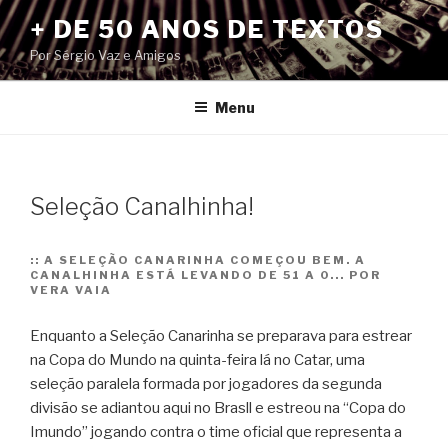
Pular
+ DE 50 ANOS DE TEXTOS
para
Por Sérgio Vaz e Amigos
o
conteúdo
Menu
Seleção Canalhinha!
::
A SELEÇÃO CANARINHA COMEÇOU BEM. A
CANALHINHA ESTÁ LEVANDO DE 51 A 0... POR
VERA VAIA
Enquanto a Seleção Canarinha se preparava para estrear
na Copa do Mundo na quinta-feira lá no Catar, uma
seleção paralela formada por jogadores da segunda
divisão se adiantou aqui no Brasll e estreou na “Copa do
Imundo” jogando contra o time oficial que representa a