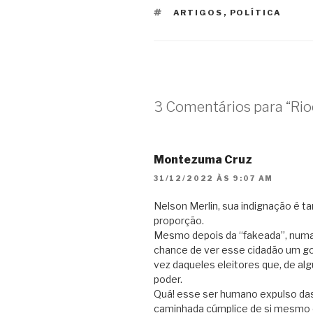
TAGS
ARTIGOS
,
POLÍTICA
3 Comentários para “Rio
Montezuma Cruz
31/12/2022 ÀS 9:07 AM
Nelson Merlin, sua indignação é 
proporção.
Mesmo depois da “fakeada”, numa 
chance de ver esse cidadão um go
vez daqueles eleitores que, de al
poder.
Quá! esse ser humano expulso das p
caminhada cúmplice de si mesmo 