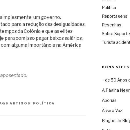
Política
Reportagens
, simplesmente: um governo.
tado para a redução das desigualdades,
Resenhas
tempos da Colônia e que as elites
Sobre Suporte
e para com isso pagar baixos salários,
Turista acident
es com alguma importância na América
BONS SITES
a aposentado.
+ de 50 Anos 
A Página Negr
Aporias
AGS
ARTIGOS
,
POLÍTICA
Álvaro Vaz
Blague do Blo