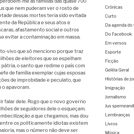
 perdoem-me as famílias das quase 700
Crônicas
irus que nem puderam ver o rosto de
tade dessas mortes teria sido evitada
Curto
ente da República e seus atos e
Da agenda do 
scaras, afastamento social e outros
Do Facebook
 se evitar a contaminação em massa.
Em versos
rto-vivo que só menciono porque traz
Esporte
milhões de eleitores que se espelham
Ficção
 pátria, o santo que redime o país com
Geléia Geral
hefe de família exemplar cujas esposas
Histórias de jo
ções de improbidade e peculato, que
o o apavoram.
Imigração
Jornalismo
ir falar dele. Rogo que o novo governo
Jus sperneand
ilhões de seguidores dele o esqueçam.
Lembranças
e imbecilização a que chegamos, mas dou
entre os politicamente idiotas existem
Livros
maioria, mas o número não deve ser
Música