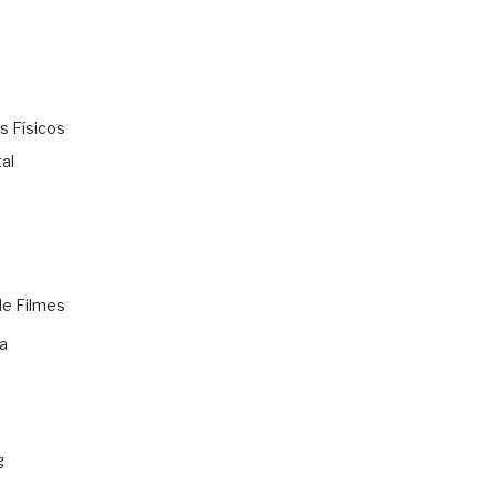
s Físicos
al
de Filmes
a
g