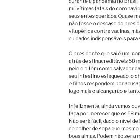
durante a pandemia no Brasil;
mil vítimas fatais do coronav
seus entes queridos. Quase me
não fosse o descaso do presid
vitupérios contra vacinas, má
cuidados indispensáveis para
O presidente que sai é um mo
atrás de si inacreditáveis 58 
nele e o têm como salvador da
seu intestino esfaqueado, o c
e filhos respondem por acusa
logo mais o alcançarão e tant
Infelizmente, ainda vamos ouv
faça por merecer que os 58 m
Não será fácil, dado o nível d
de colher de sopa que mesmo 
boas almas. Podem não ser a 