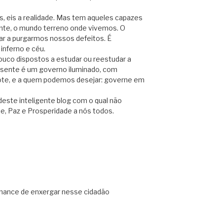
os, eis a realidade. Mas tem aqueles capazes
nte, o mundo terreno onde vivemos. O
ugar a purgarmos nossos defeitos. É
inferno e céu.
pouco dispostos a estudar ou reestudar a
presente é um governo iluminado, com
fote, e a quem podemos desejar: governe em
deste inteligente blog com o qual não
, Paz e Prosperidade a nós todos.
chance de enxergar nesse cidadão