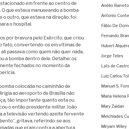
stacionado em frente ao centro de
Anélio Barreto
o. O que estava manuseando a bomba
Antonio Cont
o outro, que estava na direção, foi
ara o hospital.
Fábio De Dom
Fernando Bran
s por bravura pelo Exército, que criou
o fato, convertendo-os em vítimas de
Hubert Alquér
 ali passava como quem não quer nada,
Jorge Teles
u a bomba dentro dele. Detalhe: os
almente fechados no momento da
Laïs de Castr
erícia.
Luiz Carlos To
a bomba colocada no caminhão de
Manuel S. Fon
irigia ao aeroporto de Brasília não
Maria Helena 
nça, tão importante quanto esta ou
Mary Zaidan
cou o então presidente militar João
ra a televisão vertendo azeite fervente
Melchíades Cu
bento”, gritava, referindo-se aos
Miryam Wiley
Armadas que eram contra a abertura