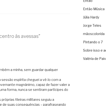
Então
Então Música
Júlia Hardy
Jorge Teles
mãoscolorida
centro às avessas”
Pintando o 7
Sobre isso e a
Valéria de Pai
também a minha, sem guardar qualquer
sessão espírita cheguei a vê-lo com a
vernante magnânimo, capaz de fazer valer a
guma forma, nunca se sentiram partícipes do
róprias fileiras militares seguiu a
e de suas consequências – parafraseando