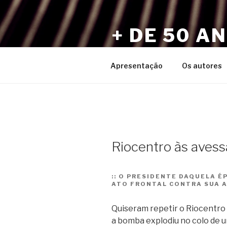
Pular
para
+ DE 50 A
o
conteúdo
Por Sérgio Vaz e Amigos
Apresentação
Os autores
Riocentro às avess
::
O PRESIDENTE DAQUELA É
ATO FRONTAL CONTRA SUA A
Quiseram repetir o Riocentro 
a bomba explodiu no colo de u