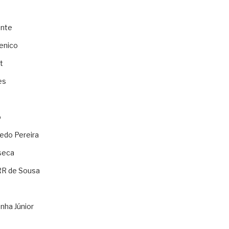
ente
enico
t
es
o
ledo Pereira
seca
RR de Sousa
nha Júnior