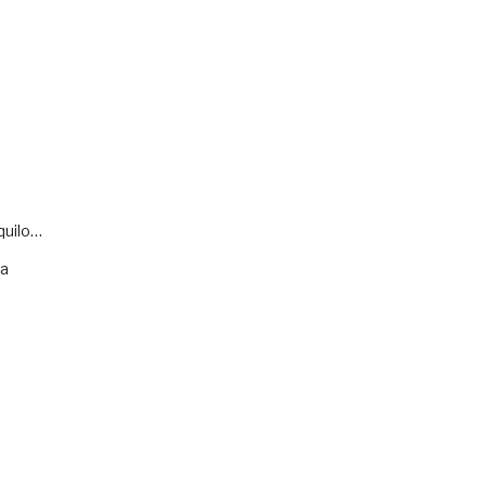
quilo…
va