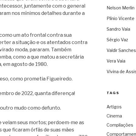
 antecessor, juntamente com o general
Nelson Merlin
ilaram nos mínimos detalhes durante a
Plínio Vicente
Sandro Vaia
como um ato frontal contra sua
Sérgio Vaz
erter a situação e os atentados contra
m virado moda, pararam. Também
Valdir Sanches
bomba, como a que matou a secretária
Vera Vaia
a, em agosto de 1980.
Vivina de Assi
eso, como prometia Figueiredo.
zembro de 2022, quanta diferença!
TAGS
Artigos
 outro mudo como defunto.
Cinema
 velam seus mortos; perdoem-me as
Compilações
s que ficaram órfãs de suas mães
Comportamen