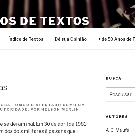
NOS DE TEXTOS
Índice de Textos
Dê sua Opinião
+ de 50 Anos de 
BUSCA
as
Pesquisar
por:
POCA TOMOU O ATENTADO COMO UM
UTORIDADE. POR NELSON MERLIN
AUTORES
e se deram mal. Em 30 de abril de 1981
A. C. Malufe
m dos dois militares à paisana que