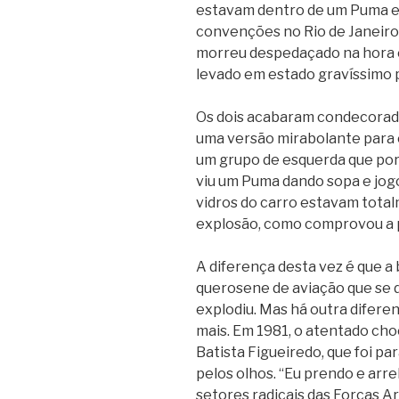
estavam dentro de um Puma e
convenções no Rio de Janeir
morreu despedaçado na hora e 
levado em estado gravíssimo p
Os dois acabaram condecorado
uma versão mirabolante para 
um grupo de esquerda que por
viu um Puma dando sopa e jogo
vidros do carro estavam tot
explosão, como comprovou a p
A diferença desta vez é que 
querosene de aviação que se d
explodiu. Mas há outra difere
mais. Em 1981, o atentado cho
Batista Figueiredo, que foi pa
pelos olhos. “Eu prendo e arre
setores radicais das Forças 