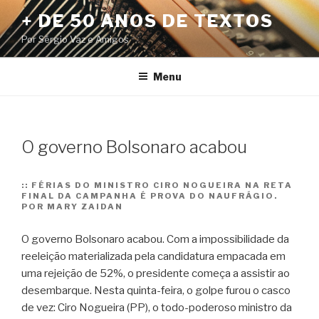
Pular
+ DE 50 ANOS DE TEXTOS
para
Por Sérgio Vaz e Amigos
o
conteúdo
Menu
O governo Bolsonaro acabou
::
FÉRIAS DO MINISTRO CIRO NOGUEIRA NA RETA
FINAL DA CAMPANHA É PROVA DO NAUFRÁGIO.
POR MARY ZAIDAN
O governo Bolsonaro acabou. Com a impossibilidade da
reeleição materializada pela candidatura empacada em
uma rejeição de 52%, o presidente começa a assistir ao
desembarque. Nesta quinta-feira, o golpe furou o casco
de vez: Ciro Nogueira (PP), o todo-poderoso ministro da