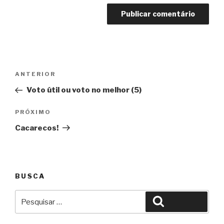
Navegação
Anterior
ANTERIOR
de
Voto útil ou voto no melhor (5)
Post
Próximo
PRÓXIMO
Cacarecos!
BUSCA
Pesquisar
Pesquisar
por: