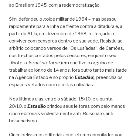
ao Brasil em 1945, com a redemocratização.
Sim, defendeu o golpe militar de 1964 – mas passou
rapidamente para a linha de frente contra a ditadura e, a
partir do AI-5, em dezembro de 1968, foi forçado a
conviver com censores dentro de sua sede. Resistiu ao
arbítrio colocando versos de “Os Lusíadas”, de Camões,
nos trechos cortados pelos censores, enquanto seu
filhote, o
Jornal da Tarde
(em que tive o orgulho de
trabalhar ao longo de 14 anos, fora outro tanto mais tarde
na Agência Estado e no próprio
Estadão
), preenchia os
espaços vetados com receitas culinárias.
Nos últimos dias, entre o sábado, 15/10, e a quinta,
20/10, o
Estadão
brindou seus leitores com pelo menos
cinco editoriais virulentamente anti-Bolsonaro, anti-
bolsonarismo.
Cinco belíssimos editoriais, que, eterno compilador, vou