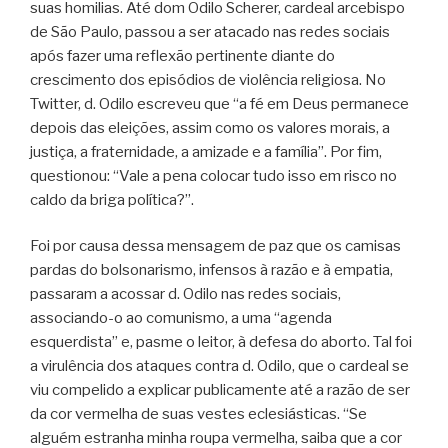
suas homilias. Até dom Odilo Scherer, cardeal arcebispo
de São Paulo, passou a ser atacado nas redes sociais
após fazer uma reflexão pertinente diante do
crescimento dos episódios de violência religiosa. No
Twitter, d. Odilo escreveu que “a fé em Deus permanece
depois das eleições, assim como os valores morais, a
justiça, a fraternidade, a amizade e a família”. Por fim,
questionou: “Vale a pena colocar tudo isso em risco no
caldo da briga política?”.
Foi por causa dessa mensagem de paz que os camisas
pardas do bolsonarismo, infensos à razão e à empatia,
passaram a acossar d. Odilo nas redes sociais,
associando-o ao comunismo, a uma “agenda
esquerdista” e, pasme o leitor, à defesa do aborto. Tal foi
a virulência dos ataques contra d. Odilo, que o cardeal se
viu compelido a explicar publicamente até a razão de ser
da cor vermelha de suas vestes eclesiásticas. “Se
alguém estranha minha roupa vermelha, saiba que a cor