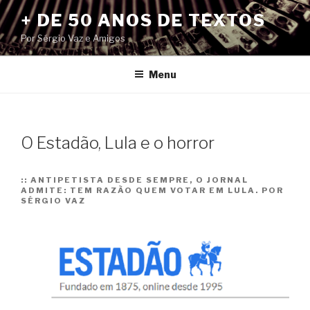
Pular
+ DE 50 ANOS DE TEXTOS
para
Por Sérgio Vaz e Amigos
o
conteúdo
Menu
O Estadão, Lula e o horror
::
ANTIPETISTA DESDE SEMPRE, O JORNAL
ADMITE: TEM RAZÃO QUEM VOTAR EM LULA. POR
SÉRGIO VAZ