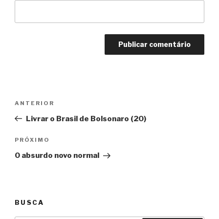
Navegação
Anterior
ANTERIOR
de
Livrar o Brasil de Bolsonaro (20)
Post
Próximo
PRÓXIMO
O absurdo novo normal
BUSCA