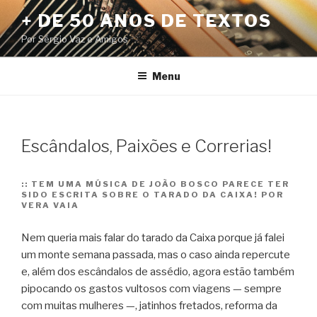
Pular
+ DE 50 ANOS DE TEXTOS
para
Por Sérgio Vaz e Amigos
o
conteúdo
Menu
Escândalos, Paixões e Correrias!
::
TEM UMA MÚSICA DE JOÃO BOSCO PARECE TER
SIDO ESCRITA SOBRE O TARADO DA CAIXA! POR
VERA VAIA
Nem queria mais falar do tarado da Caixa porque já falei
um monte semana passada, mas o caso ainda repercute
e, além dos escândalos de assédio, agora estão também
pipocando os gastos vultosos com viagens — sempre
com muitas mulheres —, jatinhos fretados, reforma da