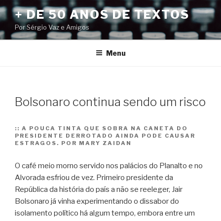
Pular
+ DE 50 ANOS DE TEXTOS
para
Por Sérgio Vaz e Amigos
o
conteúdo
Menu
Bolsonaro continua sendo um risco
::
A POUCA TINTA QUE SOBRA NA CANETA DO
PRESIDENTE DERROTADO AINDA PODE CAUSAR
ESTRAGOS. POR MARY ZAIDAN
O café meio morno servido nos palácios do Planalto e no
Alvorada esfriou de vez. Primeiro presidente da
República da história do país a não se reeleger, Jair
Bolsonaro já vinha experimentando o dissabor do
isolamento político há algum tempo, embora entre um