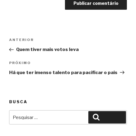
Navegação
Anterior
ANTERIOR
de
Quem tiver mais votos leva
Post
Próximo
PRÓXIMO
Há que ter imenso talento para pacificar o país
BUSCA
Pesquisar
Pesquisar
por: