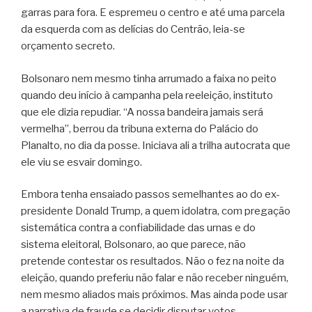
garras para fora. E espremeu o centro e até uma parcela
da esquerda com as delícias do Centrão, leia-se
orçamento secreto.
Bolsonaro nem mesmo tinha arrumado a faixa no peito
quando deu início à campanha pela reeleição, instituto
que ele dizia repudiar. “A nossa bandeira jamais será
vermelha”, berrou da tribuna externa do Palácio do
Planalto, no dia da posse. Iniciava ali a trilha autocrata que
ele viu se esvair domingo.
Embora tenha ensaiado passos semelhantes ao do ex-
presidente Donald Trump, a quem idolatra, com pregação
sistemática contra a confiabilidade das urnas e do
sistema eleitoral, Bolsonaro, ao que parece, não
pretende contestar os resultados. Não o fez na noite da
eleição, quando preferiu não falar e não receber ninguém,
nem mesmo aliados mais próximos. Mas ainda pode usar
a narrativa de fraude se decidir disputar votos