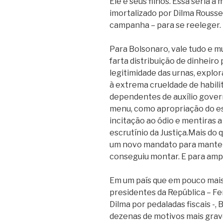
Ele e seus filhos. Essa seria a
imortalizado por Dilma Rousse
campanha – para se reeleger.
Para Bolsonaro, vale tudo e m
farta distribuição de dinheiro 
legitimidade das urnas, explo
à extrema crueldade de habili
dependentes de auxílio gover
menu, como apropriação do es
incitação ao ódio e mentiras a r
escrutínio da Justiça.Mais do 
um novo mandato para manter a
conseguiu montar. E para ampl
Em um país que em pouco mais
presidentes da República – Fer
Dilma por pedaladas fiscais -, 
dezenas de motivos mais grave