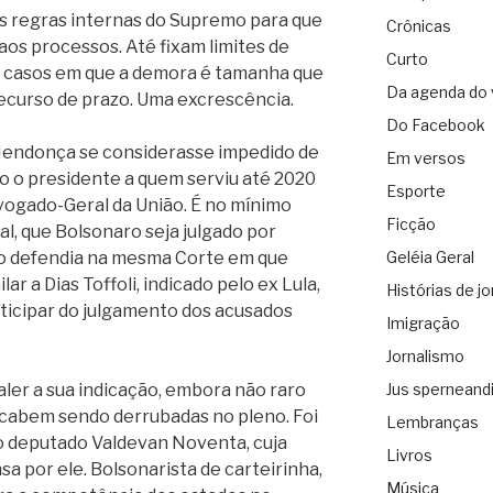
as regras internas do Supremo para que
Crônicas
aos processos. Até fixam limites de
Curto
á casos em que a demora é tamanha que
Da agenda do 
ecurso de prazo. Uma excrescência.
Do Facebook
 Mendonça se considerasse impedido de
Em versos
o o presidente a quem serviu até 2020
Esporte
vogado-Geral da União. É no mínimo
Ficção
al, que Bolsonaro seja julgado por
 o defendia na mesma Corte em que
Geléia Geral
ar a Dias Toffoli, indicado pelo ex Lula,
Histórias de jo
rticipar do julgamento dos acusados
Imigração
Jornalismo
er a sua indicação, embora não raro
Jus sperneand
cabem sendo derrubadas no pleno. Foi
Lembranças
do deputado Valdevan Noventa, cuja
Livros
a por ele. Bolsonarista de carteirinha,
Música