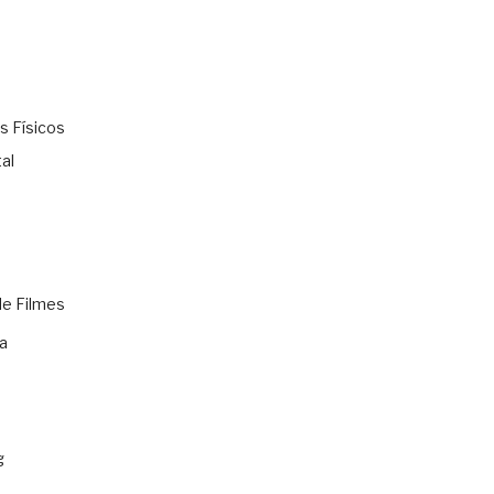
s Físicos
al
de Filmes
a
g