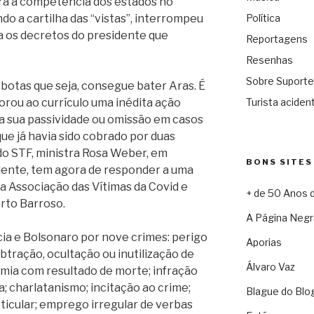
tra a competência dos estados no
do a cartilha das “vistas”, interrompeu
Política
a os decretos do presidente que
Reportagens
Resenhas
Sobre Suporte
botas que seja, consegue bater Aras. É
rou ao currículo uma inédita ação
Turista acident
a sua passividade ou omissão em casos
ue já havia sido cobrado por duas
do STF, ministra Rosa Weber, em
BONS SITES
ente, tem agora de responder a uma
a Associação das Vítimas da Covid e
+ de 50 Anos 
erto Barroso.
A Página Negr
cia e Bolsonaro por nove crimes: perigo
Aporias
btração, ocultação ou inutilização de
Álvaro Vaz
mia com resultado de morte; infração
; charlatanismo; incitação ao crime;
Blague do Blo
ticular; emprego irregular de verbas