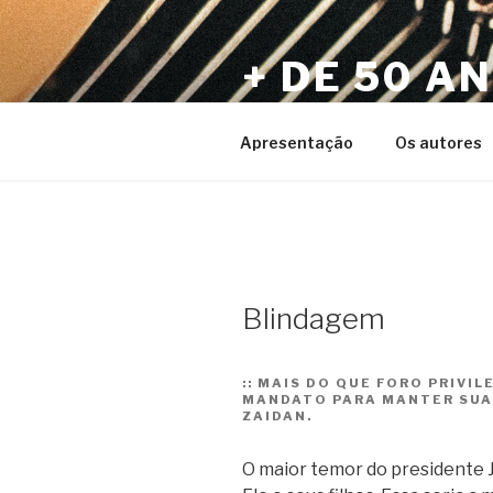
Pular
para
+ DE 50 A
o
conteúdo
Por Sérgio Vaz e Amigos
Apresentação
Os autores
Blindagem
::
MAIS DO QUE FORO PRIVIL
MANDATO PARA MANTER SUA
ZAIDAN.
O maior temor do presidente Ja