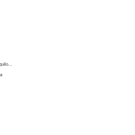
quilo…
va