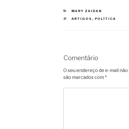
CATEGORIAS
MARY ZAIDAN
TAGS
ARTIGOS
,
POLÍTICA
Comentário
O seu endereço de e-mail não 
são marcados com
*