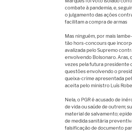
Marques foi voto isolado con
combate à pandemia, e, seguin
o julgamento das ações contr
facilitam a compra de armas
Mas ninguém, por mais lambe-
tão hors-concours que incorpo
avalizada pelo Supremo contr
envolvendo Bolsonaro. Aras, q
vezes pela futura presidente 
questões envolvendo o presid
queixa-crime apresentada pel
aceita pelo ministro Luís Rob
Nela, o PGR é acusado de inér
de vida ou saúde de outrem; su
material de salvamento; epide
de medida sanitária preventiva
falsificação de documento par