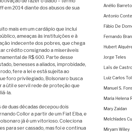
 motivação de fazer o diabo – termo
Anélio Barreto
ff em 2014 diante dos abusos de sua
Antonio Cont
Fábio De Dom
uito mais em um cardápio que inclui
público, ameaças às instituições e à
Fernando Bran
ração indecente dos pobres, que chega
Hubert Alquér
tar crédito consignado a miseráveis
namental de R$ 600. Parte desse
Jorge Teles
tado, benesses a aliados, improbidade,
Laïs de Castr
odo, fere a lei e está sujeita ao
Luiz Carlos To
que foro privilegiado, Bolsonaro busca
 útil e servil rede de proteção que
Manuel S. Fon
iá-la.
Maria Helena 
 de duas décadas decepou dois
Mary Zaidan
nando Collor a partir de um Fiat Elba, e
Melchíades Cu
Bolsonaro já é um vitorioso. Coleciona
s para ser cassado, mas foi e continua
Miryam Wiley