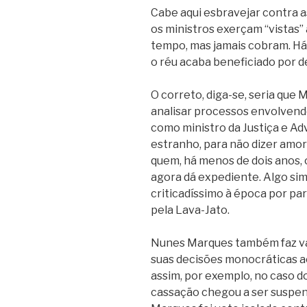
Cabe aqui esbravejar contra 
os ministros exerçam “vistas” 
tempo, mas jamais cobram. H
o réu acaba beneficiado por d
O correto, diga-se, seria que
analisar processos envolvend
como ministro da Justiça e Ad
estranho, para não dizer amor
quem, há menos de dois anos,
agora dá expediente. Algo simil
criticadíssimo à época por pa
pela Lava-Jato.
Nunes Marques também faz val
suas decisões monocráticas a
assim, por exemplo, no caso 
cassação chegou a ser suspens