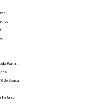
ente
enico
t
es
o
ledo Pereira
seca
RR de Sousa
nha Júnior