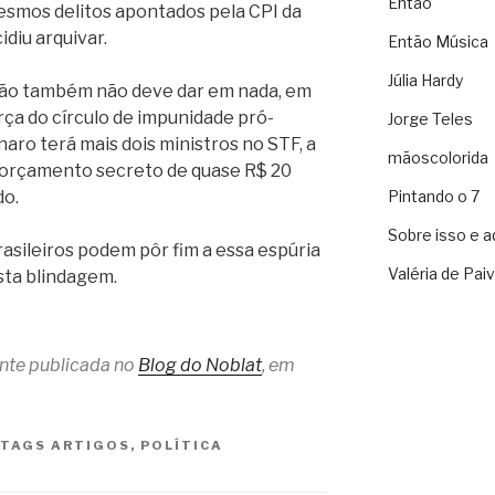
Então
esmos delitos apontados pela CPI da
diu arquivar.
Então Música
Júlia Hardy
ção também não deve dar em nada, em
ça do círculo de impunidade pró-
Jorge Teles
naro terá mais dois ministros no STF, a
mãoscolorida
 orçamento secreto de quase R$ 20
do.
Pintando o 7
Sobre isso e a
rasileiros podem pôr fim a essa espúria
Valéria de Pai
sta blindagem.
ente publicada no
Blog do Noblat
, em
TAGS
ARTIGOS
,
POLÍTICA