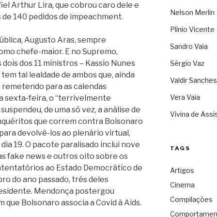
iel Arthur Lira, que cobrou caro dele e
Nelson Merlin
is de 140 pedidos de impeachment.
Plínio Vicente
ública, Augusto Aras, sempre
Sandro Vaia
como chefe-maior. E no Supremo,
dois dos 11 ministros – Kassio Nunes
Sérgio Vaz
em tal lealdade de ambos que, ainda
Valdir Sanches
 remetendo para as calendas
Vera Vaia
 sexta-feira, o “terrivelmente
uspendeu, de uma só vez, a análise de
Vivina de Assi
inquéritos que correm contra Bolsonaro
para devolvê-los ao plenário virtual,
dia 19. O pacote paralisado inclui nove
TAGS
s fake news e outros oito sobre os
 atentatórios ao Estado Democrático de
Artigos
bro do ano passado, três deles
Cinema
esidente. Mendonça postergou
Compilações
que Bolsonaro associa a Covid à Aids.
Comportamen