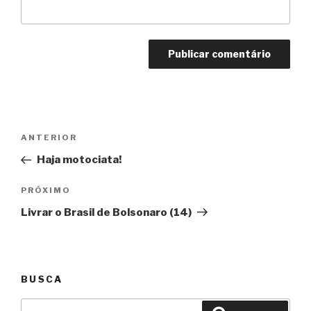
Navegação
Anterior
ANTERIOR
de
Haja motociata!
Post
Próximo
PRÓXIMO
Livrar o Brasil de Bolsonaro (14)
BUSCA
Pesquisar