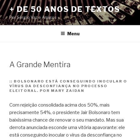
Pular
+ DE 50 ANOS DE TEXTOS
para
Por Sérgio Vaz e Amigos
o
conteúdo
Menu
A Grande Mentira
::
BOLSONARO ESTÁ CONSEGUINDO INOCULAR O
VÍRUS DA DESCONFIANÇA NO PROCESSO
ELEITORAL. POR MARY ZAIDAN
Com rejeição consolidada acima dos 50%, mais
precisamente 54%, o presidente Jair Bolsonaro tem
baixíssima chance de renovar o seu mandato. Mas sua
derrota anunciada esconde uma vitória apavorante: ele
está conseguindo inocular o vírus da desconfiança no