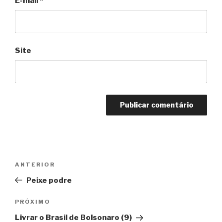
E-mail
*
Site
Navegação
Anterior
ANTERIOR
de
Peixe podre
Post
Próximo
PRÓXIMO
Livrar o Brasil de Bolsonaro (9)