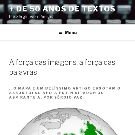
Pular
+ DE 50 ANOS DE TEXTOS
para
Por Sérgio Vaz e Amigos
o
conteúdo
Menu
A força das imagens, a força das
palavras
::
O MAPA E UM BELÍSSIMO ARTIGO ESGOTAM O
ASSUNTO: SÓ APÓIA PUTIN DITADOR OU
ASPIRANTE A. POR SÉRGIO VAZ