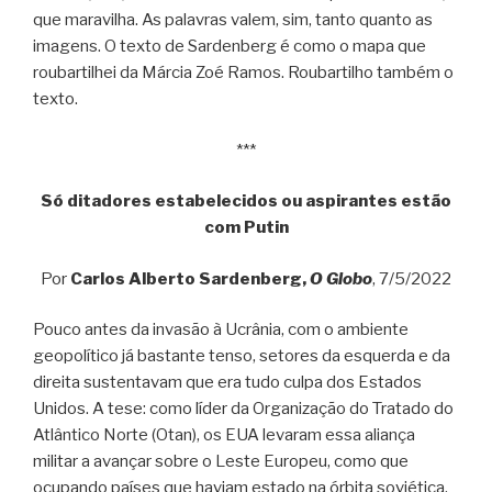
que maravilha. As palavras valem, sim, tanto quanto as
imagens. O texto de Sardenberg é como o mapa que
roubartilhei da Márcia Zoé Ramos. Roubartilho também o
texto.
***
Só ditadores estabelecidos ou aspirantes estão
com Putin
Por
Carlos Alberto Sardenberg,
O Globo
, 7/5/2022
Pouco antes da invasão à Ucrânia, com o ambiente
geopolítico já bastante tenso, setores da esquerda e da
direita sustentavam que era tudo culpa dos Estados
Unidos. A tese: como líder da Organização do Tratado do
Atlântico Norte (Otan), os EUA levaram essa aliança
militar a avançar sobre o Leste Europeu, como que
ocupando países que haviam estado na órbita soviética.