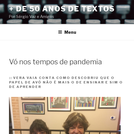
Pular
+ DE 50 ANOS DE TEXTOS
para
Por Sérgio Vaz e Amigos
o
conteúdo
Menu
Vó nos tempos de pandemia
::
VERA VAIA CONTA COMO DESCOBRIU QUE O
PAPEL DE AVÓ NÃO É MAIS O DE ENSINAR E SIM O
DE APRENDER