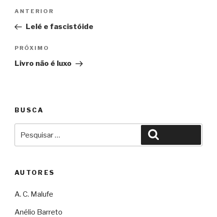
Navegação
Anterior
ANTERIOR
de
Lelé e fascistóide
Post
Próximo
PRÓXIMO
Livro não é luxo
BUSCA
Pesquisar
Pesquisar
por:
AUTORES
A. C. Malufe
Anélio Barreto