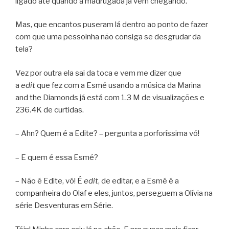
ligado até quando a madrugada já vem chegando.
Mas, que encantos puseram lá dentro ao ponto de fazer
com que uma pessoinha não consiga se desgrudar da
tela?
Vez por outra ela sai da toca e vem me dizer que
a
edit
que fez com a Esmé usando a música da Marina
and the Diamonds já está com 1.3 M de visualizações e
236.4K de curtidas.
– Ahn? Quem é a Edite? – pergunta a porforíssima vó!
– E quem é essa Esmé?
– Não é Edite, vó! É
edit
, de editar, e a Esmé é a
companheira do Olaf e eles, juntos, perseguem a Olívia na
série Desventuras em Série.