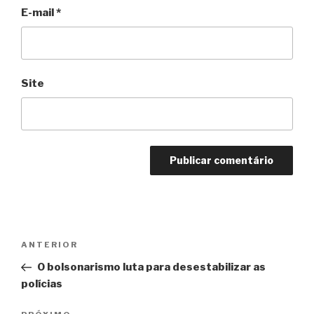
E-mail
*
Site
Navegação
Anterior
ANTERIOR
de
O bolsonarismo luta para desestabilizar as
Post
polícias