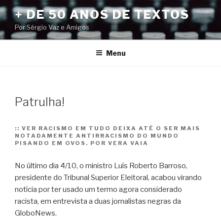
Pular
+ DE 50 ANOS DE TEXTOS
para
Por Sérgio Vaz e Amigos
o
conteúdo
Menu
Patrulha!
::
VER RACISMO EM TUDO DEIXA ATÉ O SER MAIS
NOTADAMENTE ANTIRRACISMO DO MUNDO
PISANDO EM OVOS. POR VERA VAIA
No último dia 4/10, o ministro Luís Roberto Barroso,
presidente do Tribunal Superior Eleitoral, acabou virando
notícia por ter usado um termo agora considerado
racista, em entrevista a duas jornalistas negras da
GloboNews.