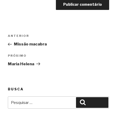
Navegação
Anterior
ANTERIOR
de
Missão macabra
Post
Próximo
PRÓXIMO
Maria Helena
BUSCA
Pesquisar
Pesquisar
por: