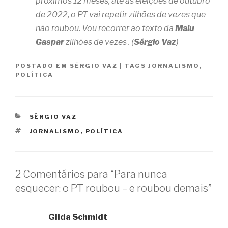
próximos 12 meses, até as eleições de outubro
de 2022, o PT vai repetir zilhões de vezes que
não roubou. Vou recorrer ao texto da
Malu
Gaspar
zilhões de vezes . (
Sérgio Vaz
)
POSTADO EM
SÉRGIO VAZ
|
TAGS
JORNALISMO
,
POLÍTICA
CATEGORIAS
SÉRGIO VAZ
TAGS
JORNALISMO
,
POLÍTICA
2 Comentários para “Para nunca
esquecer: o PT roubou – e roubou demais”
Gilda Schmidt