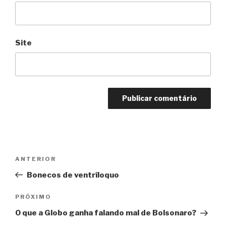
Site
Navegação
Anterior
ANTERIOR
de
Bonecos de ventríloquo
Post
Próximo
PRÓXIMO
O que a Globo ganha falando mal de Bolsonaro?