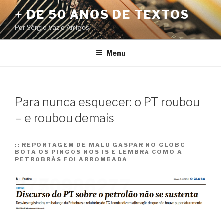
Pular
+ DE 50 ANOS DE TEXTOS
para
Por Sérgio Vaz e Amigos
o
conteúdo
Menu
Para nunca esquecer: o PT roubou
– e roubou demais
::
REPORTAGEM DE MALU GASPAR NO GLOBO
BOTA OS PINGOS NOS IS E LEMBRA COMO A
PETROBRÁS FOI ARROMBADA