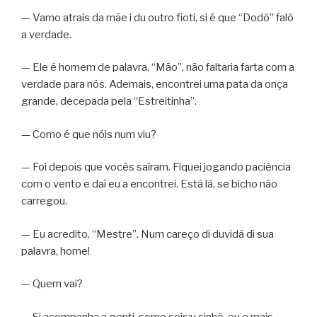
— Vamo atrais da mãe i du outro fioti, si é que “Dodô” falô
a verdade.
— Ele é homem de palavra, “Mão”, não faltaria farta com a
verdade para nós. Ademais, encontrei uma pata da onça
grande, decepada pela “Estreitinha”.
— Como é que nóis num viu?
— Foi depois que vocês saíram. Fiquei jogando paciência
com o vento e daí eu a encontrei. Está lá, se bicho não
carregou.
— Eu acredito, “Mestre”. Num careço di duvidá di sua
palavra, home!
— Quem vai?
— Si acompanha a genti, somo seis:u sinhô, eu e mais