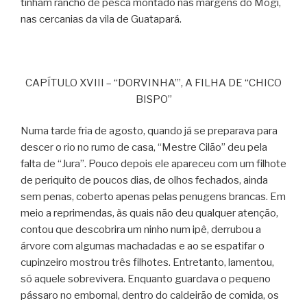
tinham rancho de pesca montado nas margens do Mogi,
nas cercanias da vila de Guatapará.
CAPÍTULO XVIII – “DORVINHA’”, A FILHA DE “CHICO
BISPO”
Numa tarde fria de agosto, quando já se preparava para
descer o rio no rumo de casa, “Mestre Cilão” deu pela
falta de “Jura”. Pouco depois ele apareceu com um filhote
de periquito de poucos dias, de olhos fechados, ainda
sem penas, coberto apenas pelas penugens brancas. Em
meio a reprimendas, às quais não deu qualquer atenção,
contou que descobrira um ninho num ipê, derrubou a
árvore com algumas machadadas e ao se espatifar o
cupinzeiro mostrou três filhotes. Entretanto, lamentou,
só aquele sobrevivera. Enquanto guardava o pequeno
pássaro no embornal, dentro do caldeirão de comida, os