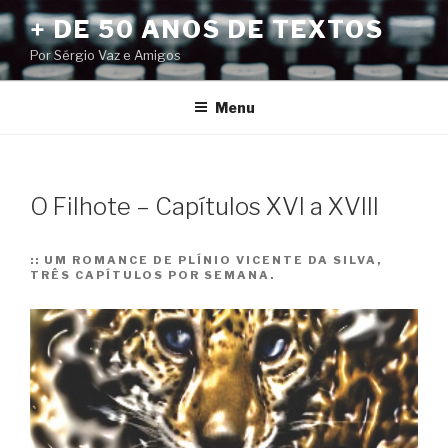
Pular
+ DE 50 ANOS DE TEXTOS
para
Por Sérgio Vaz e Amigos
o
conteúdo
Menu
O Filhote – Capítulos XVI a XVIII
::
UM ROMANCE DE PLÍNIO VICENTE DA SILVA,
TRÊS CAPÍTULOS POR SEMANA.