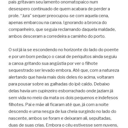
pais gritavam seu lamento onomatopaico num
desespero continuado de quem acabara de perder a
prole. “Jura” sequer preocupou-se com aquela cena,
apenas embarcou na canoa. Ignorando a bronca do
companheiro, que seguia reclamando daquela maldade,
ambos desceram a corredeira a caminho do porto.
O sol já ia se escondendo no horizonte do lado do poente
e por um bom pedaço o casal de periquitos ainda seguiu
a canoa gritando sua angústia por ver o filhote
sequestrado ser levado embora. Até que, com a natureza
alertando que havia mais dois deles rio acima, voltaram
para pousar sobre as galhadas do ipê caído. Debaixo
delas havia um cupinzeiro esborrachado onde jaziam já
sem vida no meio da mata os dois pequenos e indefesos
filhotes. Pai e mãe ali ficaram até que, já com a noite
descendo e uma nesga de lua cheia surgindo no lado do
nascente, ambos se foram e deixaram ali, sepultadas,
duas de suas crias. Embora o céu estivesse sem nuvens,