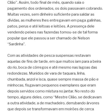
Cilão”. Assim, todo final de mês, quando saia o
pagamento dos ordenados, os dois passavam cobrando.
Muitas vezes, sem dinheiro suficiente para saldar as
dívidas, as mulheres lhes entregavam em paga galinhas,
patos, perus e até leitoas e leitões. A presença dele
vendendo peixes nas fazendas tornou-se de tal forma
popular que ele passou a ser chamado de Nelson
“Sardinha”.
Com as atividades de pesca suspensas restavam
aquelas de fins de tarde, em que muitos iam para a beira
do rio, boca de córregos e até mesmo nas lagoas das
redondezas. Munidos de vara de taquara, linha,
chumbada, anzol e isca, quase sempre massa de pão e
minhocas, fisgavam pequenos exemplares que eram
depois servidos como mistura no jantar. No resto do
tempo, alguns deles, como “Mestre Cilão, se dedicavam
a outra atividade, a de machadeiro, derrubando árvores
que depois se transformavam em moirões de cerca