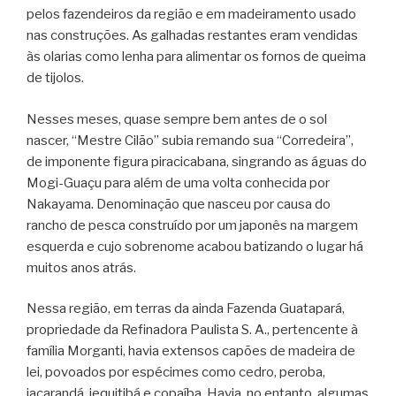
pelos fazendeiros da região e em madeiramento usado
nas construções. As galhadas restantes eram vendidas
às olarias como lenha para alimentar os fornos de queima
de tijolos.
Nesses meses, quase sempre bem antes de o sol
nascer, “Mestre Cilão” subia remando sua “Corredeira”,
de imponente figura piracicabana, singrando as águas do
Mogi-Guaçu para além de uma volta conhecida por
Nakayama. Denominação que nasceu por causa do
rancho de pesca construído por um japonês na margem
esquerda e cujo sobrenome acabou batizando o lugar há
muitos anos atrás.
Nessa região, em terras da ainda Fazenda Guatapará,
propriedade da Refinadora Paulista S. A., pertencente à
família Morganti, havia extensos capões de madeira de
lei, povoados por espécimes como cedro, peroba,
jacarandá, jequitibá e copaíba. Havia, no entanto, algumas