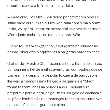
pequi na panela e traíra frita na frigideira.
— Gradicido, “Mestre”. Sou doido por arroz com pequi e u
sinhô sabe qui num sô di luxo. Aceitaria com o maió prazê.
Intão, vô isperá u restu du pessoar lá na boca da estrada.
Vão si junta mais nóis no rumo da ponte véia.
E lá se foi “Mão-de-gancho”, espingarda pendurada no
ombro, plóquete-plóquete, as alpargatas batendo chão.
O olhar de “Mestre Cilão” acompanhou a figura do amigo,
companheiro fiel de muitas aventuras, compadres que se
tornaram na cerimônia de pular fogueira de São João, e
lhe veio à memória uma tragédia da qual ele e “Mão”
foram testemunhas há poucos anos. Enquanto se
preparava para a janta, pegou mais um gole de cachaça e
se pôs a lembrar. As relembranças tocaram mais ume vez
seu coração e amargurou sua alma…