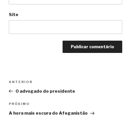
Site
Navegação
Anterior
ANTERIOR
de
O advogado do presidente
Post
Próximo
PRÓXIMO
A hora mais escura do Afeganistão