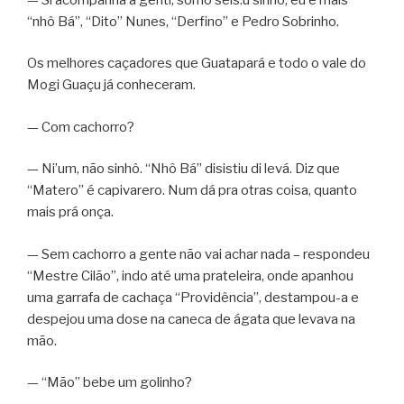
“nhô Bá”, “Dito” Nunes, “Derfino” e Pedro Sobrinho.
Os melhores caçadores que Guatapará e todo o vale do
Mogi Guaçu já conheceram.
— Com cachorro?
— Ni’um, não sinhô. “Nhô Bá” disistiu di levá. Diz que
“Matero” é capivarero. Num dá pra otras coisa, quanto
mais prá onça.
— Sem cachorro a gente não vai achar nada – respondeu
“Mestre Cilão”, indo até uma prateleira, onde apanhou
uma garrafa de cachaça “Providência”, destampou-a e
despejou uma dose na caneca de ágata que levava na
mão.
— “Mão” bebe um golinho?