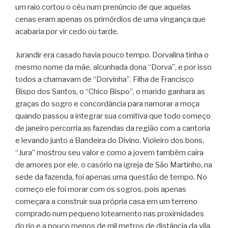
um raio cortou o céu num prenúncio de que aquelas
cenas eram apenas os primórdios de uma vingança que
acabaria por vir cedo ou tarde.
Jurandir era casado havia pouco tempo. Dorvalina tinha o
mesmo nome da mãe, alcunhada dona “Dorva”, e por isso
todos a chamavam de “Dorvinha”. Filha de Francisco
Bispo dos Santos, o “Chico Bispo”, o marido ganhara as
graças do sogro e concordância para namorar a moça
quando passou a integrar sua comitiva que todo começo
de janeiro percorria as fazendas da região com a cantoria
e levando junto a Bandeira do Divino. Violeiro dos bons,
“Jura” mostrou seu valor e como a jovem também caíra
de amores por ele, o casório na igreja de São Martinho, na
sede da fazenda, foi apenas uma questão de tempo. No
começo ele foi morar com os sogros, pois apenas
começara a construir sua própria casa em um terreno
comprado num pequeno loteamento nas proximidades
do rio e a pouco menos de mil metros de distância da vila.