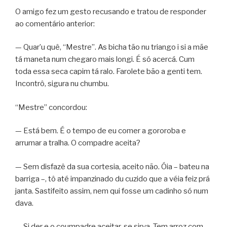
O amigo fez um gesto recusando e tratou de responder
ao comentário anterior:
— Quar’u quê, “Mestre”. As bicha tão nu triango i si a mãe
tá maneta num chegaro mais longi. É só acercá. Cum
toda essa seca capim tá ralo. Farolete bão a genti tem.
Incontrô, sigura nu chumbu.
“Mestre” concordou:
— Está bem. É o tempo de eu comer a gororoba e
arrumar a tralha. O compadre aceita?
— Sem disfazê da sua cortesia, aceito não. Óia – bateu na
barriga –, tô até impanzinado du cuzido que a véia feiz prá
janta. Sastifeito assim, nem qui fosse um cadinho só num
dava.
— Si der e o coumpadre aceitar, se sirva. Tem arroz com