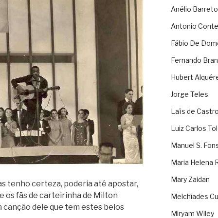
Anélio Barreto
Antonio Cont
Fábio De Dom
Fernando Bran
Hubert Alquér
Jorge Teles
Laïs de Castr
Luiz Carlos To
Manuel S. Fon
Maria Helena 
Mary Zaidan
as tenho certeza, poderia até apostar,
os fãs de carteirinha de Milton
Melchíades Cu
 canção dele que tem estes belos
Miryam Wiley