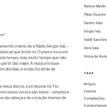
Nelson Merlin
Plínio Vicente
Sandro Vaia
Sérgio Vaz
or
“.
Valdir Sanches
amente chamo de a Rádio Sérgio Vaz –
Vera Vaia
músicas que botei no iTunes e toca em
Vivina de Assi
Fazia tempo, mas muito tempo que não
 partir daí, viajei. A música trouxe
 dúvidas, e então fui atrás de
TAGS
Artigos
s meus discos, e só depois no Tio
Cinema
mo esses versos são belos – simples e
ram da cabeça e do coração imenso de
Compilações
Comportamen