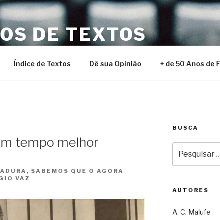
NOS DE TEXTOS
Índice de Textos
Dê sua Opinião
+ de 50 Anos de 
BUSCA
um tempo melhor
Pesquisar
por:
ADURA, SABEMOS QUE O AGORA
GIO VAZ
AUTORES
A. C. Malufe