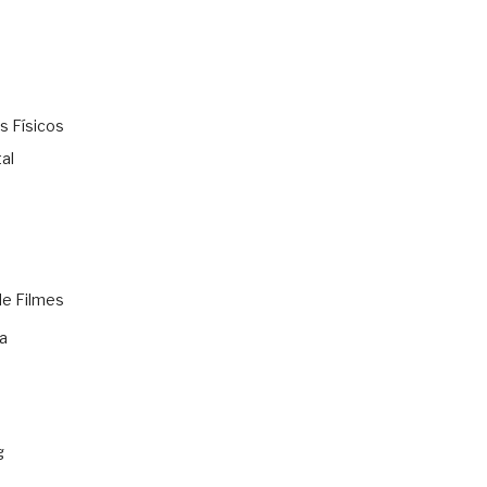
s Físicos
al
de Filmes
a
g