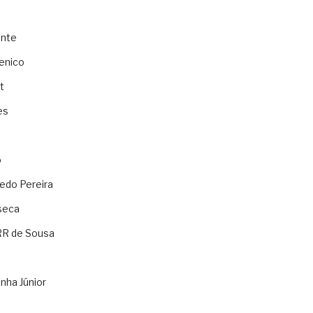
ente
enico
t
es
o
ledo Pereira
seca
RR de Sousa
nha Júnior