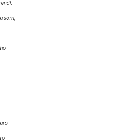
rendi,
u sorri,
nho
turo
uro