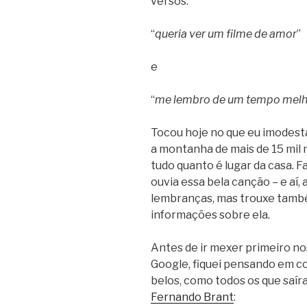
versos:
“
queria ver um filme de amor
”
e
“
me lembro de um tempo melh
Tocou hoje no que eu imodest
a montanha de mais de 15 mil 
tudo quanto é lugar da casa. 
ouvia essa bela canção – e aí, a
lembranças, mas trouxe também
informações sobre ela.
Antes de ir mexer primeiro no
Google, fiquei pensando em co
belos, como todos os que saí
Fernando Brant
: