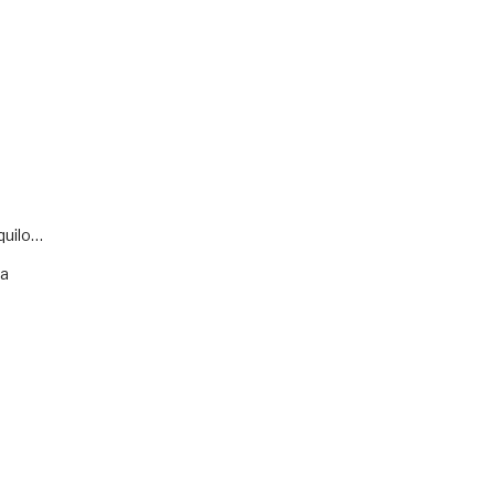
quilo…
va