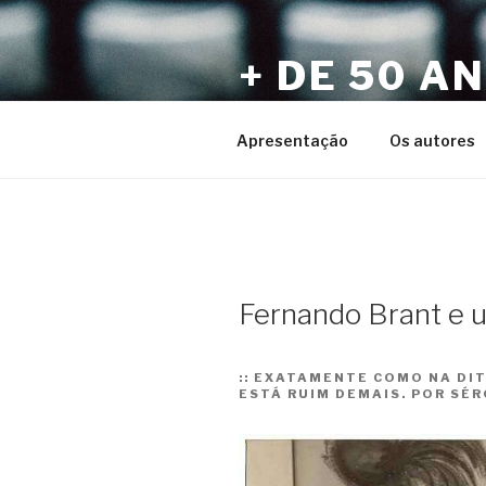
Pular
para
+ DE 50 A
o
conteúdo
Por Sérgio Vaz e Amigos
Apresentação
Os autores
Fernando Brant e 
::
EXATAMENTE COMO NA DIT
ESTÁ RUIM DEMAIS. POR SÉR