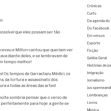
Crônicas
Curto
r.
Da agenda do 
Do Facebook
ossível que eles possam ser tão
Em versos
Esporte
reveu e Milton cantou que queriam ver
Ficção
tava diante deles, e se lembravam de
Geléia Geral
um tempo melhor!
Histórias de jo
Imigração
s! Os tempos de Garrastazu Médici, os
a, da tortura e assassinato dos
Jornalismo
ra a todas as áreas das artes!
Jus sperneand
Lembranças
 noite sombria pensar que o verso de
Livros
 perfeitamente para hoje: a gente se
Música