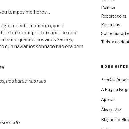
Política
viveu tempos melhores…
Reportagens
Resenhas
, agora, neste momento, que o
o e forte sempre, foi capaz de criar
Sobre Suporte
o mesmo quando, nos anos Sarney,
Turista acident
ho que havíamos sonhado não era bem
re
BONS SITES
+ de 50 Anos 
s, nos bares, nas ruas
A Página Negr
Aporias
Álvaro Vaz
Blague do Blo
e sorrindo