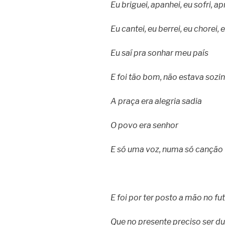
Eu briguei, apanhei, eu sofri, ap
Eu cantei, eu berrei, eu chorei, e
Eu saí pra sonhar meu país
E foi tão bom, não estava sozi
A praça era alegria sadia
O povo era senhor
E só uma voz, numa só canção
E foi por ter posto a mão no fu
Que no presente preciso ser d