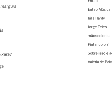
Então
 amargura
Então Música
Júlia Hardy
Jorge Teles
ás
mãoscolorida
Pintando o 7
Sobre isso e a
ixara?
Valéria de Pai
ga