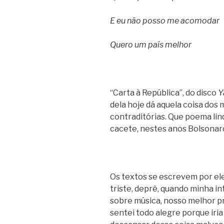
E eu não posso me acomodar
Quero um país melhor
“Carta à República”, do disco
Y
dela hoje dá aquela coisa dos 
contraditórias. Que poema lin
cacete, nestes anos Bolsonar
Os textos se escrevem por ele
triste, deprê, quando minha i
sobre música, nosso melhor pr
sentei todo alegre porque iria