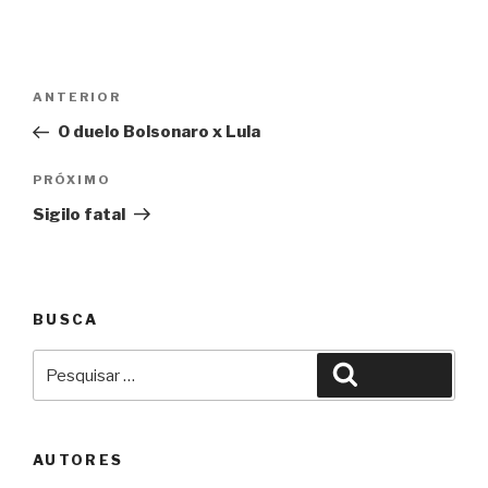
Navegação
Anterior
ANTERIOR
de
O duelo Bolsonaro x Lula
Post
Próximo
PRÓXIMO
Sigilo fatal
BUSCA
Pesquisar
Pesquisar
por:
AUTORES