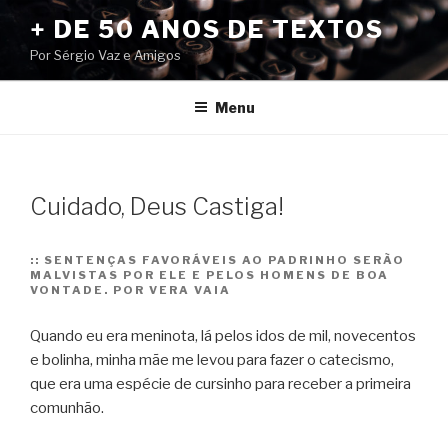
Pular
+ DE 50 ANOS DE TEXTOS
para
Por Sérgio Vaz e Amigos
o
conteúdo
Menu
Cuidado, Deus Castiga!
::
SENTENÇAS FAVORÁVEIS AO PADRINHO SERÃO
MALVISTAS POR ELE E PELOS HOMENS DE BOA
VONTADE. POR VERA VAIA
Quando eu era meninota, lá pelos idos de mil, novecentos
e bolinha, minha mãe me levou para fazer o catecismo,
que era uma espécie de cursinho para receber a primeira
comunhão.