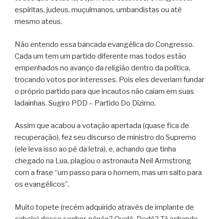
espíritas, judeus, muçulmanos, umbandistas ou até
mesmo ateus.
Não entendo essa bancada evangélica do Congresso.
Cada um tem um partido diferente mas todos estão
empenhados no avanço da religião dentro da política,
trocando votos por interesses. Pois eles deveriam fundar
o próprio partido para que incautos não caiam em suas
ladainhas. Sugiro PDD – Partido Do Dízimo.
Assim que acabou a votação apertada (quase fica de
recuperação), fez seu discurso de ministro do Supremo
(ele leva isso ao pé da letra), e, achando que tinha
chegado na Lua, plagiou o astronauta Neil Armstrong
com a frase “um passo para o homem, mas um salto para
os evangélicos”.
Muito topete (recém adquirido através de implante de
cabelo) desse senhor, nénão? Qualé, Dedé? Tá achando