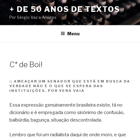
Pular
+ DE 50 ANOS DE TEXTOS
para
Por Sérgio Vaz e Amigos
o
conteúdo
Menu
C* de Boi!
::
AMEAÇAR UM SENADOR QUE ESTÁ EM BUSCA DA
VERDADE NÃO É O QUE SE ESPERA DAS
INSTITUIÇÕES. POR VERA VAIA
Essa expressão genuinamente brasileira existe, tá no
dicionário e é empregada como sinônimo de confusão,
balbúrdia, bagunça, situação descontrolada.
Lembro que foi um radialista daqui de onde moro, e que