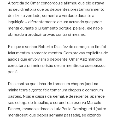
A torcida do Omar concordou e afirmou que ele estava
no seu direito, já que os depoentes prestam juramento
de dizer a verdade, somente a verdade durante a
inquirição – diferentemente de um acusado que pode
mentir durante o julgamento porque, pela lei, ele não é
obrigado a produzir provas contra si mesmo.
E o que o senhor Roberto Dias fez do começo ao fim foi
falar mentira, somente mentira. Com provas explícitas de
áudios que envolviam o depoente, Omar Aziz mandou
executar a primeira prisão de um mentiroso que passou
por lá.
Dias contou que tinha ido tomar um chopps (aqui na
minha terra a gente fala tomar um chopps e comer um
pastéis. Nóis é caipira da gema), e de repente, aparece
seu colega de trabalho, o coronel da reserva Marcelo
Blanco, levando a tiracolo Luiz Paulo Dominguetti (outro
mentiroseti que depôs semana passada), se dizendo