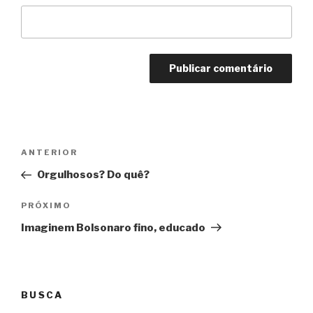
Navegação
Anterior
ANTERIOR
de
Orgulhosos? Do quê?
Post
Próximo
PRÓXIMO
Imaginem Bolsonaro fino, educado
BUSCA