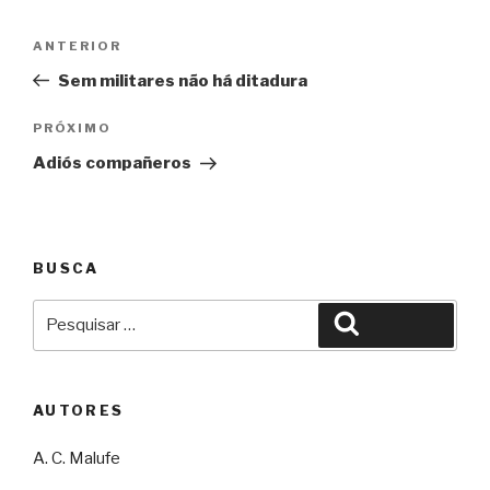
Navegação
Anterior
ANTERIOR
de
Sem militares não há ditadura
Post
Próximo
PRÓXIMO
Adiós compañeros
BUSCA
Pesquisar
Pesquisar
por:
AUTORES
A. C. Malufe