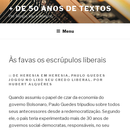
Pular
+ DE 50 ANOS DE TEXTOS
para
Por Sérgio Vaz e Amigos
o
conteúdo
Menu
Às favas os escrúpulos liberais
::
DE HERESIA EM HERESIA, PAULO GUEDES
JOGOU NO LIXO SEU CREDO LIBERAL. POR
HUBERT ALQUÉRES
Quando assumiu o papel de czar da economia do
governo Bolsonaro, Paulo Guedes tripudiou sobre todos
seus antecessores desde a redemocratização. Segundo
ele, o país teria experimentado mais de 30 anos de
governos social-democratas, responsáveis, no seu