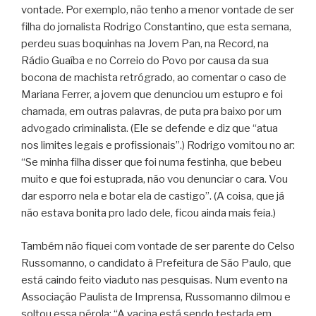
vontade. Por exemplo, não tenho a menor vontade de ser
filha do jornalista Rodrigo Constantino, que esta semana,
perdeu suas boquinhas na Jovem Pan, na Record, na
Rádio Guaíba e no Correio do Povo por causa da sua
bocona de machista retrógrado, ao comentar o caso de
Mariana Ferrer, a jovem que denunciou um estupro e foi
chamada, em outras palavras, de puta pra baixo por um
advogado criminalista. (Ele se defende e diz que “atua
nos limites legais e profissionais”.) Rodrigo vomitou no ar:
“Se minha filha disser que foi numa festinha, que bebeu
muito e que foi estuprada, não vou denunciar o cara. Vou
dar esporro nela e botar ela de castigo”. (A coisa, que já
não estava bonita pro lado dele, ficou ainda mais feia.)
Também não fiquei com vontade de ser parente do Celso
Russomanno, o candidato à Prefeitura de São Paulo, que
está caindo feito viaduto nas pesquisas. Num evento na
Associação Paulista de Imprensa, Russomanno dilmou e
soltou essa pérola: “A vacina está sendo testada em