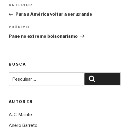
Navegação
Anterior
ANTERIOR
de
Para a América voltar a ser grande
Post
Próximo
PRÓXIMO
Pane no extremo bolsonarismo
BUSCA
Pesquisar
Pesquisar
por:
AUTORES
A. C. Malufe
Anélio Barreto