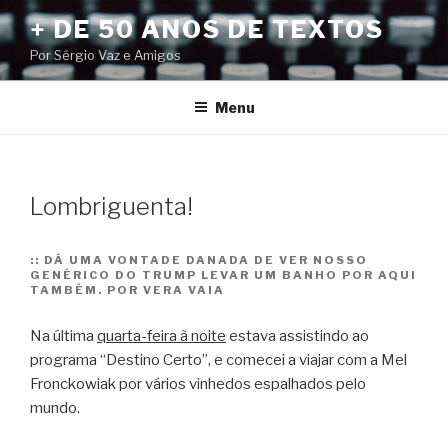
Pular
+ DE 50 ANOS DE TEXTOS
para
Por Sérgio Vaz e Amigos
o
conteúdo
Menu
Lombriguenta!
::
DÁ UMA VONTADE DANADA DE VER NOSSO
GENÉRICO DO TRUMP LEVAR UM BANHO POR AQUI
TAMBÉM. POR VERA VAIA
Na última
quarta-feira à noite
estava assistindo ao
programa “Destino Certo”, e comecei a viajar com a Mel
Fronckowiak por vários vinhedos espalhados pelo
mundo.