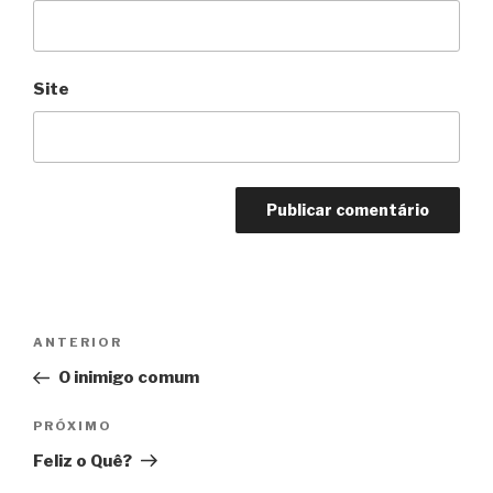
Site
Navegação
Anterior
ANTERIOR
de
O inimigo comum
Post
Próximo
PRÓXIMO
Feliz o Quê?