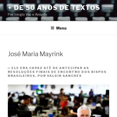
Pular
+ DE 50 ANOS DE TEXTOS
para
Por Sérgio Vaz e Amigos
o
conteúdo
Menu
José Maria Mayrink
::
ELE ERA CAPAZ ATÉ DE ANTECIPAR AS
RESOLUÇÕES FINAIS DE ENCONTRO DOS BISPOS
BRASILEIROS. POR VALDIR SANCHES