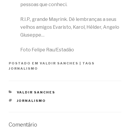
pessoas que conheci.
R.I.P., grande Mayrink. Dê lembranças a seus
velhos amigos Evaristo, Karol, Hélder, Angelo
Giuseppe…
Foto Felipe Rau/Estadão
POSTADO EM
VALDIR SANCHES
|
TAGS
JORNALISMO
CATEGORIAS
VALDIR SANCHES
TAGS
JORNALISMO
Comentário