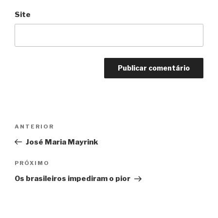
Site
Navegação
Anterior
ANTERIOR
de
José Maria Mayrink
Post
Próximo
PRÓXIMO
Os brasileiros impediram o pior