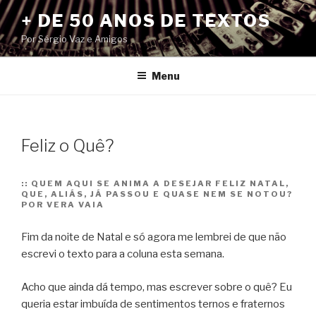
Pular
+ DE 50 ANOS DE TEXTOS
para
Por Sérgio Vaz e Amigos
o
conteúdo
Menu
Feliz o Quê?
::
QUEM AQUI SE ANIMA A DESEJAR FELIZ NATAL,
QUE, ALIÁS, JÁ PASSOU E QUASE NEM SE NOTOU?
POR VERA VAIA
Fim da noite de Natal e só agora me lembrei de que não
escrevi o texto para a coluna esta semana.
Acho que ainda dá tempo, mas escrever sobre o quê? Eu
queria estar imbuída de sentimentos ternos e fraternos