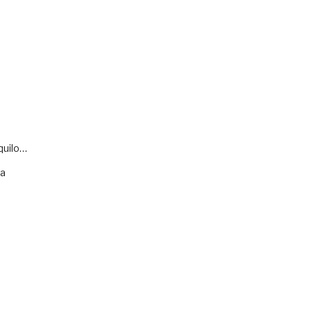
quilo…
va