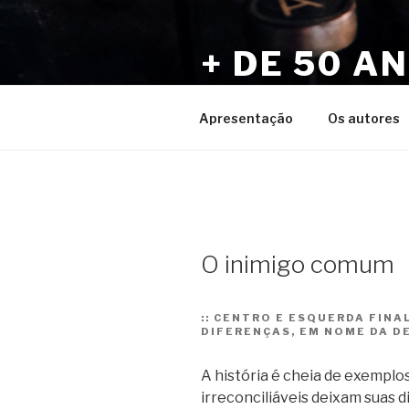
Pular
para
+ DE 50 A
o
conteúdo
Por Sérgio Vaz e Amigos
Apresentação
Os autores
O inimigo comum
::
CENTRO E ESQUERDA FINA
DIFERENÇAS, EM NOME DA D
A história é cheia de exemplo
irreconciliáveis deixam suas 