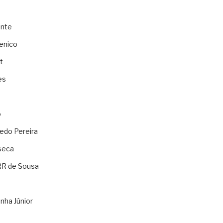
ente
enico
t
es
o
ledo Pereira
seca
RR de Sousa
nha Júnior