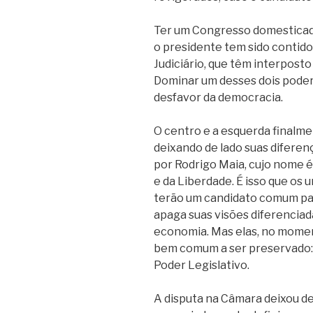
Ter um Congresso domesticad
o presidente tem sido contid
Judiciário, que têm interposto
Dominar um desses dois poder
desfavor da democracia.
O centro e a esquerda finalme
deixando de lado suas diferen
por Rodrigo Maia, cujo nome é
e da Liberdade. É isso que os u
terão um candidato comum par
apaga suas visões diferenciad
economia. Mas elas, no momen
bem comum a ser preservado:
Poder Legislativo.
A disputa na Câmara deixou de