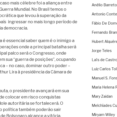
aso mais célebre foi a aliança entre
Anélio Barreto
 Guerra Mundial. No Brasil temos o
Antonio Cont
crática que levou à superação da
 país ingressar no mais longo período de
Fábio De Dom
da democracia.
Fernando Bran
a é essencial saber quem é o inimigo a
Hubert Alquér
operações onde a principal batalha será
Jorge Teles
cipal palco será o Congresso, onde
m sua “guerra de posições”, ocupando
Laïs de Castr
ica – no caso, dominar outro poder –
Luiz Carlos To
thur Lira à presidência da Câmara de
Manuel S. Fon
Maria Helena 
puta, o presidente avançará em sua
Mary Zaidan
 de colocar em risco conquistas
dole autoritária se fortalecerá. O
Melchíades Cu
o política também poderão sair
Miryam Wiley
de Bolsonaro alcance a vitória.