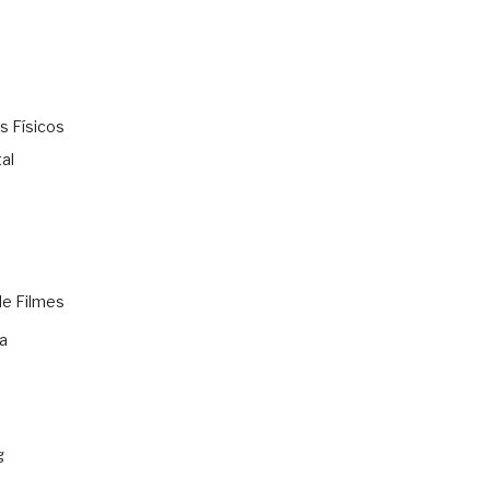
s Físicos
al
de Filmes
a
g