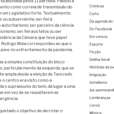
ta assinada pelos 11 partidos. Passou a
Crônicas
mento como correia de transmissão do
e um Legislativo forte. Textualmente:
Curto
e ou subserviente; ser fiel à
Da agenda do 
autoritarismo; ser parceiro da ciência
Do Facebook
nismo; ser fiel aos fatos ou ser
Em versos
sidência da Câmara, que teve papel
s, Rodrigo Maia correspondeu ao que o
Esporte
lusive no enfrentamento da pandemia.
Ficção
Geléia Geral
as a simples constituição do bloco
Histórias de jo
 particularmente da esquerda. que se
nte ampla desde a eleição de Tancredo
Imigração
e o centro era visto como a
Jornalismo
da o suprassumo do bem, dá lugar a uma
Jus sperneand
que em vez de se ressaltarem as
Lembranças
vergência.
Livros
nquistado o objetivo de derrotar o
Música