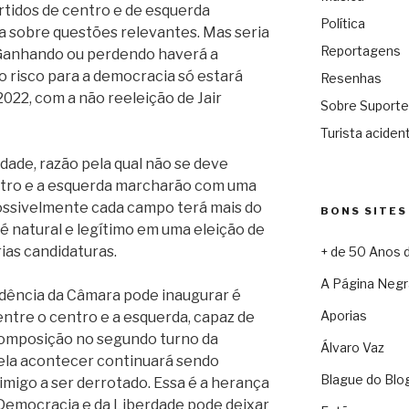
rtidos de centro e de esquerda
Política
a sobre questões relevantes. Mas seria
Reportagens
 Ganhando ou perdendo haverá a
 o risco para a democracia só estará
Resenhas
022, com a não reeleição de Jair
Sobre Suporte
Turista acident
dade, razão pela qual não se deve
entro e a esquerda marcharão com uma
ossivelmente cada campo terá mais do
BONS SITES
é natural e legítimo em uma eleição de
rias candidaturas.
+ de 50 Anos 
A Página Negr
idência da Câmara pode inaugurar é
Aporias
ntre o centro e a esquerda, capaz de
composição no segundo turno da
Álvaro Vaz
 ela acontecer continuará sendo
Blague do Blo
nimigo a ser derrotado. Essa é a herança
 Democracia e da Liberdade pode deixar