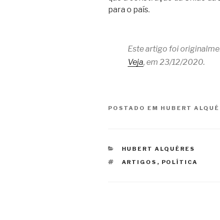
para o país.
Este artigo foi originalm
Veja
, em 23/12/2020.
POSTADO EM
HUBERT ALQUÉ
CATEGORIAS
HUBERT ALQUÉRES
TAGS
ARTIGOS
,
POLÍTICA