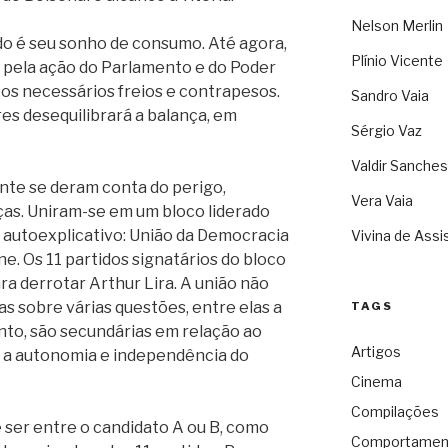
Nelson Merlin
o é seu sonho de consumo. Até agora,
Plínio Vicente
o pela ação do Parlamento e do Poder
 os necessários freios e contrapesos.
Sandro Vaia
es desequilibrará a balança, em
Sérgio Vaz
Valdir Sanches
nte se deram conta do perigo,
Vera Vaia
ças. Uniram-se em um bloco liderado
 autoexplicativo: União da Democracia
Vivina de Assi
ne. Os 11 partidos signatários do bloco
a derrotar Arthur Lira. A união não
as sobre várias questões, entre elas a
TAGS
to, são secundárias em relação ao
Artigos
 a autonomia e independência do
Cinema
Compilações
 ser entre o candidato A ou B, como
Comportamen