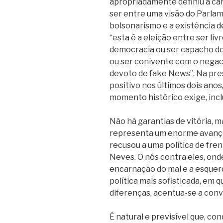
apropriadamente definiu a car
ser entre uma visão do Parla
bolsonarismo e a existência d
“esta é a eleição entre ser livr
democracia ou ser capacho do 
ou ser conivente com o negacio
devoto de fake News”. Na pre
positivo nos últimos dois ano
momento histórico exige, inc
Não há garantias de vitória, m
representa um enorme avanço,
recusou a uma política de fre
Neves. O nós contra eles, ond
encarnação do mal e a esquer
política mais sofisticada, em 
diferenças, acentua-se a con
É natural e previsível que, co