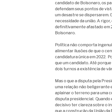
candidato de Bolsonaro, os pa
defendam seus pontos de vist
um desastre se dispersarem.
necessidade da união. A rigor,
definitivamente afastado em 2
Bolsonaro.
Política não comporta ingenui
alimentar ilusões de que o c
candidatura única em 2022. P
que um candidato. Até porque 
dois turnos a existência de vá
Mas o que a disputa pela Pres
uma relação não beligerante e
aplainar o terreno para uma 
disputa presidencial. Quando
decisivo ter clareza sobre o i
que a construção da União da