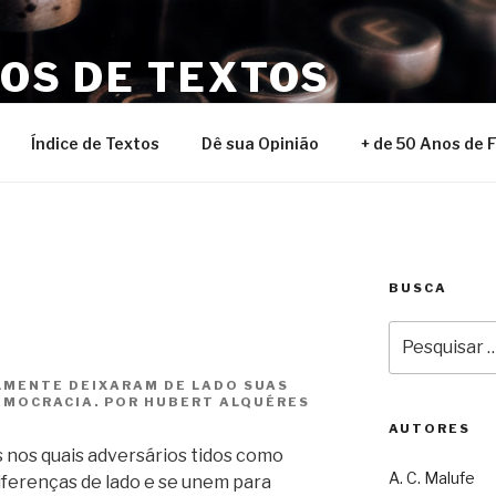
NOS DE TEXTOS
Índice de Textos
Dê sua Opinião
+ de 50 Anos de 
BUSCA
Pesquisar
por:
LMENTE DEIXARAM DE LADO SUAS
EMOCRACIA. POR HUBERT ALQUÉRES
AUTORES
s nos quais adversários tidos como
A. C. Malufe
diferenças de lado e se unem para