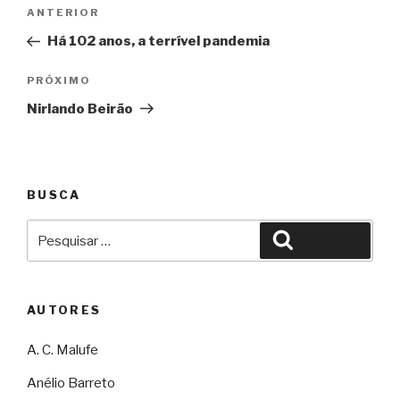
Navegação
Anterior
ANTERIOR
de
Há 102 anos, a terrível pandemia
Post
Próximo
PRÓXIMO
Nirlando Beirão
BUSCA
Pesquisar
Pesquisar
por:
AUTORES
A. C. Malufe
Anélio Barreto