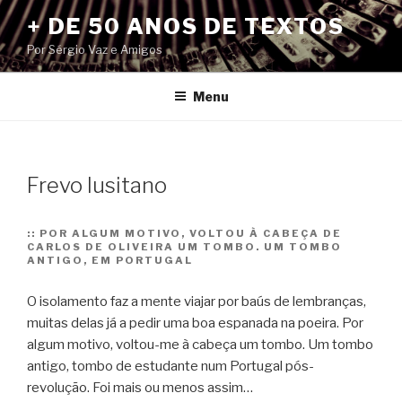
Pular
+ DE 50 ANOS DE TEXTOS
para
Por Sérgio Vaz e Amigos
o
conteúdo
Menu
Frevo lusitano
::
POR ALGUM MOTIVO, VOLTOU À CABEÇA DE
CARLOS DE OLIVEIRA UM TOMBO. UM TOMBO
ANTIGO, EM PORTUGAL
O isolamento faz a mente viajar por baús de lembranças,
muitas delas já a pedir uma boa espanada na poeira. Por
algum motivo, voltou-me à cabeça um tombo. Um tombo
antigo, tombo de estudante num Portugal pós-
revolução. Foi mais ou menos assim…