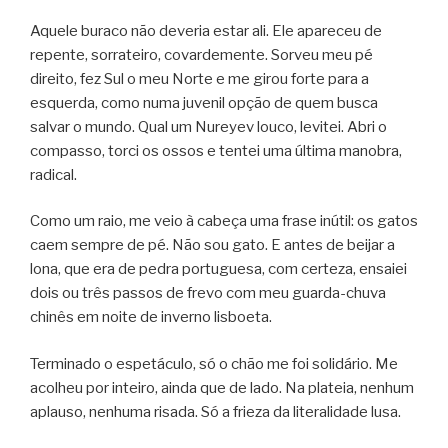
Aquele buraco não deveria estar ali. Ele apareceu de
repente, sorrateiro, covardemente. Sorveu meu pé
direito, fez Sul o meu Norte e me girou forte para a
esquerda, como numa juvenil opção de quem busca
salvar o mundo. Qual um Nureyev louco, levitei. Abri o
compasso, torci os ossos e tentei uma última manobra,
radical.
Como um raio, me veio à cabeça uma frase inútil: os gatos
caem sempre de pé. Não sou gato. E antes de beijar a
lona, que era de pedra portuguesa, com certeza, ensaiei
dois ou três passos de frevo com meu guarda-chuva
chinês em noite de inverno lisboeta.
Terminado o espetáculo, só o chão me foi solidário. Me
acolheu por inteiro, ainda que de lado. Na plateia, nenhum
aplauso, nenhuma risada. Só a frieza da literalidade lusa.