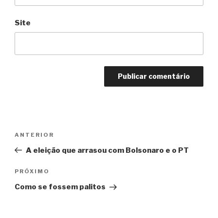
Site
Navegação
Anterior
ANTERIOR
de
A eleição que arrasou com Bolsonaro e o PT
Post
Próximo
PRÓXIMO
Como se fossem palitos