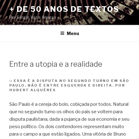
Pular
+ DE 50 ANOS DE TEXTOS
para
Por Sérgio Vaz e Amigos
o
conteúdo
Menu
Entre a utopia e a realidade
::
ESSA É A DISPUTA NO SEGUNDO TURNO EM SÃO
PAULO. NÃO É ENTRE ESQUERDA E DIREITA. POR
HUBERT ALQUÉRES
São Paulo é a cereja do bolo, cobiçada por todos. Natural
que no segundo turno os olhos do país se voltem para
disputa paulistana, dada a pujança de sua economia e seu
peso político. Os dois contendores representam muito
para o campo a que estão ligados. Uma vitória de Bruno