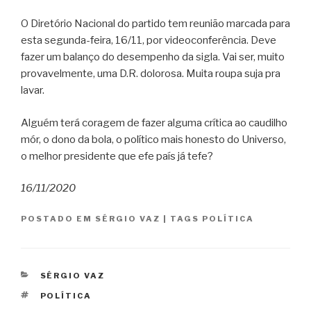
O Diretório Nacional do partido tem reunião marcada para
esta segunda-feira, 16/11, por videoconferência. Deve
fazer um balanço do desempenho da sigla. Vai ser, muito
provavelmente, uma D.R. dolorosa. Muita roupa suja pra
lavar.
Alguém terá coragem de fazer alguma crítica ao caudilho
mór, o dono da bola, o político mais honesto do Universo,
o melhor presidente que efe país já tefe?
16/11/2020
POSTADO EM
SÉRGIO VAZ
|
TAGS
POLÍTICA
CATEGORIAS
SÉRGIO VAZ
TAGS
POLÍTICA