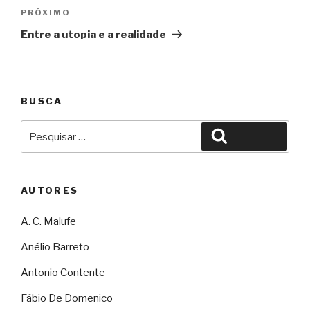
Próximo
PRÓXIMO
Entre a utopia e a realidade
BUSCA
Pesquisar
Pesquisar
por:
AUTORES
A. C. Malufe
Anélio Barreto
Antonio Contente
Fábio De Domenico