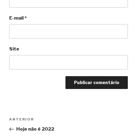
E-mail
*
Site
Navegação
Anterior
ANTERIOR
de
Hoje não é 2022
Post