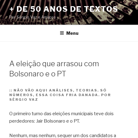
Pular
+ DE 50 ANOS DE TEXTOS
para
Por Sérgio Vaz e Amigos
o
conteúdo
Menu
A eleição que arrasou com
Bolsonaro e o PT
::
NÃO VÃO AQUI ANÁLISES, TEORIAS. SÓ
NÚMEROS, ESSA COISA FRIA DANADA. POR
SÉRGIO VAZ
O primeiro turno das eleições municipais teve dois
perdedores: Jair Bolsonaro e o PT.
Nenhum, mas nenhum, sequer um dos candidatos a