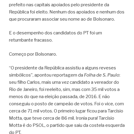
prefeito nas capitais apoiados pelo presidente da
República foi eleito. Nenhum dos apoiados e nenhum dos
que procuraram associar seu nome ao de Bolsonaro.
E o desempenho dos candidatos do PT foi um
retumbante fracasso.
Começo por Bolsonaro.
“O presidente da República assistiu a alguns reveses
simbólicos”, apontou reportagem da
Folha de S. Paulo
:
seu filho Carlos, mais uma vez candidato a vereador do
Rio de Janeiro, foi reeleito, sim, mas com 35 mil votos a
menos do que na eleição passada, de 2016. E não
conseguiu o posto de campeão de votos. Foi o vice, com
cerca de 71 mil votos. O primeiro lugar ficou para Tarcísio
Motta, que teve cerca de 86 mil. Ironia pura! Tarcísio
Motta é do PSOL, o partido que saiu da costela esquerda
do PT.