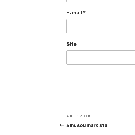
E-mail
*
Site
Navegação
Anterior
ANTERIOR
de
Sim, sou marxista