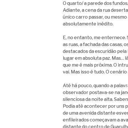
O quarto/ a parede dos fundos/
Adiante, a cena da rua deser
único carro passar, ou mesmo a
absolutamente inédito.
E, no entanto, me enternece. 
as ruas, a fachada das casas, 
destacados da escuridão pela
lugar em absoluta paz. Mas… l
que me é mais próxima. O intru
vai. Mas isso é tudo. O cenári
Até há pouco, quando a palavr
observador postava-se na jane
silenciosa da noite alta. Sabe
Podia até acontecer por uns 
de uma avenida distante esver
enfileirados começavam a ava
distante do centro de Guarulh