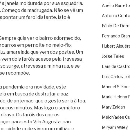
 a janela moldurada por sua esquadria.
Anélio Barreto
ta. Começo da madrugada. Não se vê um
Antonio Cont
pontar um farol distante. Isto é
Fábio De Dom
Fernando Bran
Sempre quis ver o bairro adormecido,
os carros em pernoite no meio-fio,
Hubert Alquér
 luz amarelada que vem dos postes. Um
Jorge Teles
á vem dois faróis acesos pela travessa
so surge, atravessa a minha rua, e se
Laïs de Castr
o se recompõe.
Luiz Carlos To
a pandemia era novidade, este
Manuel S. Fon
la em busca de desfrutar a paz
Maria Helena 
ndo, de antemão, que o gesto seria à toa.
Mary Zaidan
poucos minutos. Mas logo o semáforo
deava. Os faróis dos carros
Melchíades Cu
nçar para esta Vila Augusta, não
Miryam Wiley
os, cidade onde vivem um milhão e