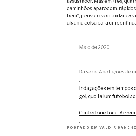
assustador. Mas em três, quat
caminhões aparecem, rápidos,
bem”, penso, e vou cuidar da v
alguma coisa para um confina
Maio de 2020
Da série Anotações de u
.
Indagações em tempos d
gol, que tal um futebol s
.
O interfone toca. Aí ve
.
POSTADO EM
VALDIR SANCH