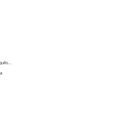
quilo…
va