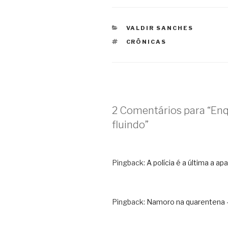
CATEGORIAS
VALDIR SANCHES
TAGS
CRÔNICAS
2 Comentários para “Enq
fluindo”
Pingback:
A polícia é a última a a
Pingback:
Namoro na quarentena 