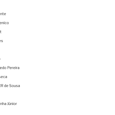
ente
enico
t
es
o
ledo Pereira
seca
RR de Sousa
nha Júnior