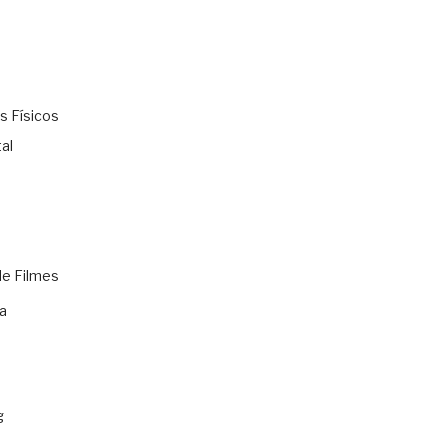
s Físicos
al
de Filmes
a
g