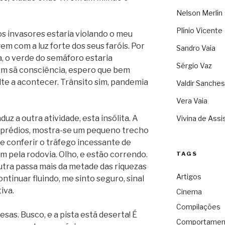
Nelson Merlin
Plínio Vicente
 invasores estaria violando o meu
gem com a luz forte dos seus faróis. Por
Sandro Vaia
a, o verde do semáforo estaria
Sérgio Vaz
 sã consciência, espero que bem
te a acontecer. Trânsito sim, pandemia
Valdir Sanches
Vera Vaia
uz a outra atividade, esta insólita. A
Vivina de Assi
re prédios, mostra-se um pequeno trecho
de conferir o tráfego incessante de
 pela rodovia. Olho, e estão correndo.
TAGS
Dutra passa mais da metade das riquezas
Artigos
ontinuar fluindo, me sinto seguro, sinal
iva.
Cinema
Compilações
esas. Busco, e a pista está deserta! É
Comportamen