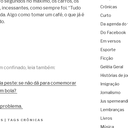
ro segundos no máximo, os carros, os
Crônicas
 incessantes, como sempre foi. “Tudo
ida. Algo como tomar um café, o que já é
Curto
do.
Da agenda do 
Do Facebook
Em versos
Esporte
Ficção
Geléia Geral
m confinado, leia também:
Histórias de jo
a peste: se não dá para comemorar
Imigração
em bola?
Jornalismo
Jus sperneand
m problema.
Lembranças
Livros
ES
|
TAGS
CRÔNICAS
Música