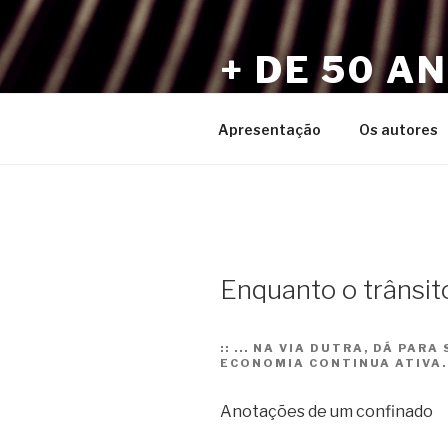
Pular
para
+ DE 50 A
o
conteúdo
Por Sérgio Vaz e Amigos
Apresentação
Os autores
Enquanto o trânsito
::
... NA VIA DUTRA, DÁ PARA
ECONOMIA CONTINUA ATIVA.
Anotações de um confinado