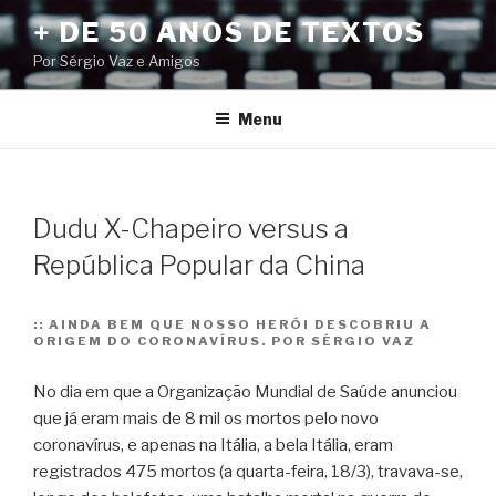
Pular
+ DE 50 ANOS DE TEXTOS
para
Por Sérgio Vaz e Amigos
o
conteúdo
Menu
Dudu X-Chapeiro versus a
República Popular da China
::
AINDA BEM QUE NOSSO HERÓI DESCOBRIU A
ORIGEM DO CORONAVÍRUS. POR SÉRGIO VAZ
No dia em que a Organização Mundial de Saúde anunciou
que já eram mais de 8 mil os mortos pelo novo
coronavírus, e apenas na Itália, a bela Itália, eram
registrados 475 mortos (a quarta-feira, 18/3), travava-se,