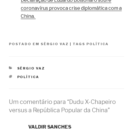
Declaração de Eduardo Bolsonaro sobre
coronavírus provoca crise diplomática com a
China.
POSTADO EM
SÉRGIO VAZ
|
TAGS
POLÍTICA
CATEGORIAS
SÉRGIO VAZ
TAGS
POLÍTICA
Um comentário para “Dudu X-Chapeiro
versus a República Popular da China”
VALDIR SANCHES