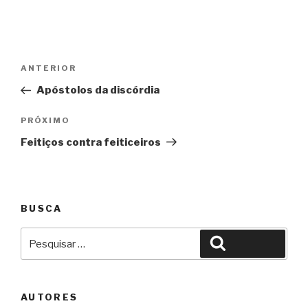
Navegação
Anterior
ANTERIOR
de
Apóstolos da discórdia
Post
Próximo
PRÓXIMO
Feitiços contra feiticeiros
BUSCA
Pesquisar
Pesquisar
por:
AUTORES