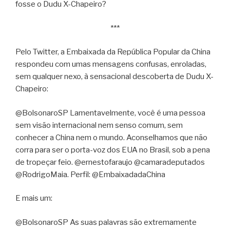
fosse o Dudu X-Chapeiro?
***
Pelo Twitter, a Embaixada da República Popular da China
respondeu com umas mensagens confusas, enroladas,
sem qualquer nexo, à sensacional descoberta de Dudu X-
Chapeiro:
@BolsonaroSP Lamentavelmente, você é uma pessoa
sem visão internacional nem senso comum, sem
conhecer a China nem o mundo. Aconselhamos que não
corra para ser o porta-voz dos EUA no Brasil, sob a pena
de tropeçar feio. @ernestofaraujo @camaradeputados
@RodrigoMaia. Perfil: @EmbaixadadaChina
E mais um:
@BolsonaroSP As suas palavras são extremamente