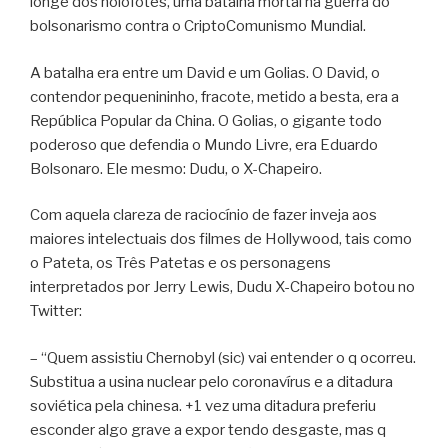
longe dos holofotes, uma batalha mortal na guerra do
bolsonarismo contra o CriptoComunismo Mundial.
A batalha era entre um David e um Golias. O David, o
contendor pequenininho, fracote, metido a besta, era a
República Popular da China. O Golias, o gigante todo
poderoso que defendia o Mundo Livre, era Eduardo
Bolsonaro. Ele mesmo: Dudu, o X-Chapeiro.
Com aquela clareza de raciocínio de fazer inveja aos
maiores intelectuais dos filmes de Hollywood, tais como
o Pateta, os Três Patetas e os personagens
interpretados por Jerry Lewis, Dudu X-Chapeiro botou no
Twitter:
– “Quem assistiu Chernobyl (sic) vai entender o q ocorreu.
Substitua a usina nuclear pelo coronavírus e a ditadura
soviética pela chinesa. +1 vez uma ditadura preferiu
esconder algo grave a expor tendo desgaste, mas q