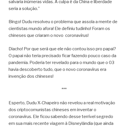
salvaria inúmeras vidas. A culpa é da China e liberdade
seria a solução.”
Bingo! Dudu resolveu o problema que assola a mente de
cientistas mundo afora! Ele definiu tudinho! Foram os
chineses que criaram o novo coronavírus!
Diacho! Por que será que ele não contou isso pro papai?
O papai não teria precisado ficar fazendo pouco caso da
pandemia. Poderia ter revelado para o mundo que o 03
havia descoberto tudo, que o novo coronavírus era
invenção dos chineses!
***
Esperto, Dudu X-Chapeiro não revelou a real motivação
dos criptocomunistas chineses em inventar o
coronavírus. Ele ficou sabendo desse terrível segredo
em sua mais recente viagem à Disneylândia (que ainda