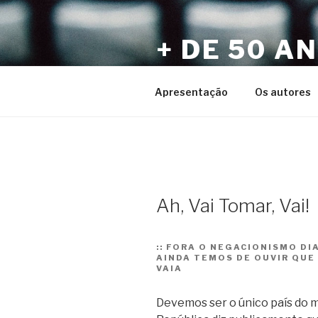
Pular
para
+ DE 50 A
o
conteúdo
Por Sérgio Vaz e Amigos
Apresentação
Os autores
Ah, Vai Tomar, Vai!
::
FORA O NEGACIONISMO DI
AINDA TEMOS DE OUVIR QUE 
VAIA
Devemos ser o único país do 