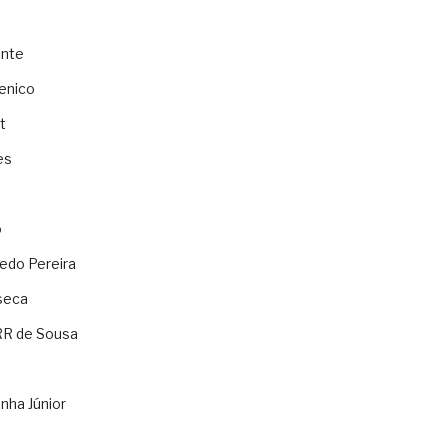
ente
enico
t
es
o
ledo Pereira
seca
RR de Sousa
nha Júnior