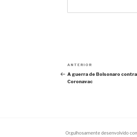
Navegação
Anterior
ANTERIOR
de
A guerra de Bolsonaro contra
Coronavac
Post
Orgulhosamente desenvolvido co