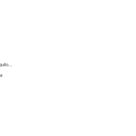
quilo…
va