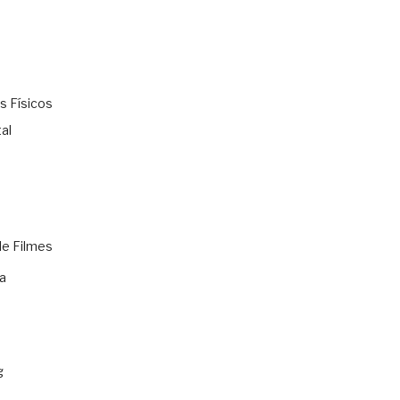
s Físicos
al
de Filmes
a
g