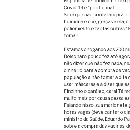
República diz publicamente qu
Covid-19 e “ponto final”.
Será que não contaram pra ele
funciona e que, graças a ela,
poliomielite e tantas outras? Po
tomar!
Estamos chegando aos 200 mil 
Bolsonaro pouco fez até agora
não dizer que não fez nada, ne
dinheiro para a compra de vac
população a não tomar a dita 
usar máscaras e a dizer que e
Finzinho o caráleo, cara! Tá 
muito mais por causa dessa es
Falando nisso, sua marionete 
horas vagas (deve cantar o dia
ministro da Saúde, Eduardo Pa
sobre a compra das vacinas, d