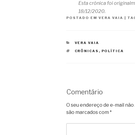
Esta crônica foi origina
18/12/2020.
POSTADO EM
VERA VAIA
|
TA
CATEGORIAS
VERA VAIA
TAGS
CRÔNICAS
,
POLÍTICA
Comentário
O seu endereço de e-mail não 
são marcados com
*