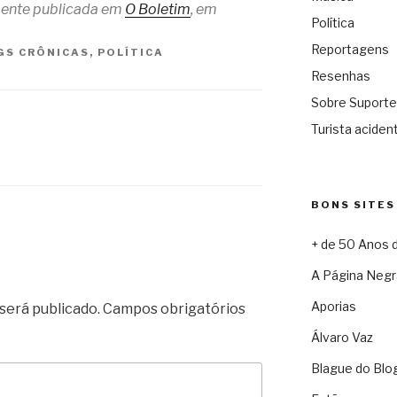
lmente publicada em
O Boletim
, em
Política
Reportagens
GS
CRÔNICAS
,
POLÍTICA
Resenhas
Sobre Suporte
Turista acident
BONS SITES
+ de 50 Anos 
A Página Negr
Aporias
será publicado.
Campos obrigatórios
Álvaro Vaz
Blague do Blo