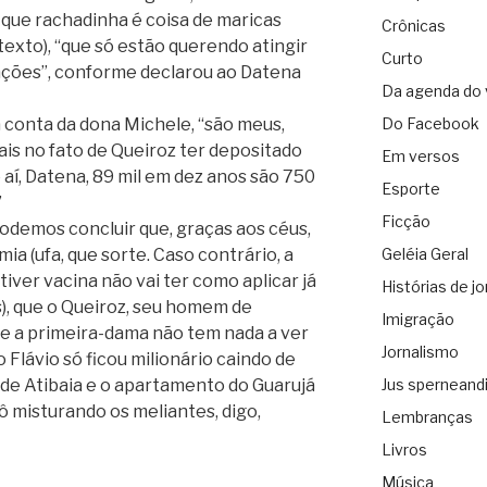
, que rachadinha é coisa de maricas
Crônicas
ntexto), “que só estão querendo atingir
Curto
ações”, conforme declarou ao Datena
Da agenda do 
a conta da dona Michele, “são meus,
Do Facebook
ais no fato de Queiroz ter depositado
Em versos
e aí, Datena, 89 mil em dez anos são 750
Esporte
”
Ficção
odemos concluir que, graças aos céus,
a (ufa, que sorte. Caso contrário, a
Geléia Geral
tiver vacina não vai ter como aplicar já
Histórias de jo
, que o Queiroz, seu homem de
Imigração
que a primeira-dama não tem nada a ver
Jornalismo
o Flávio só ficou milionário caindo de
o de Atibaia e o apartamento do Guarujá
Jus sperneand
 misturando os meliantes, digo,
Lembranças
Livros
Música