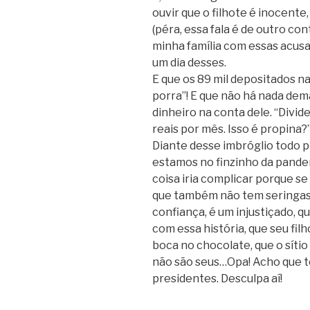
ouvir que o filhote é inocente
(péra, essa fala é de outro co
minha família com essas acus
um dia desses.
E que os 89 mil depositados n
porra”! E que não há nada dem
dinheiro na conta dele. “Divid
reais por mês. Isso é propina?
Diante desse imbróglio todo p
estamos no finzinho da pandemi
coisa iria complicar porque se 
que também não tem seringas)
confiança, é um injustiçado, 
com essa história, que seu filh
boca no chocolate, que o síti
não são seus…Opa! Acho que tô
presidentes. Desculpa aí!