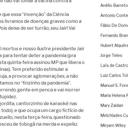
e não vai tomar a vacina contra a
Anélio Barreto
 que essa “invenção” da Ciência
Antonio Cont
 nos livramos de doenças graves como a
Fábio De Dom
is deixe de ser turrão, seu Jair! Vai
Fernando Bran
Hubert Alquér
mortos e nosso ilustre presidente Jair
 para tentar deter a pandemia (pra
Jorge Teles
sta quinta-feira assinou MP que libera o
Laïs de Castr
inas). Tem preferido estimular a
Luiz Carlos To
cuja, a provocar aglomerações, a não
stamos no “finzinho da pandemia”.
Manuel S. Fon
morrendo gente em penca e vai morrer
Maria Helena 
tupidez.
gordita, cantorzinho de karaokê nas
Mary Zaidan
 todo), e que ocupa um cargo fictício de
Melchíades Cu
zuello, nesta terça-feira, questionado
esceu de tobogã na merda e expeliu:
Miryam Wiley