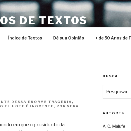
NOS DE TEXTOS
Índice de Textos
Dê sua Opinião
+ de 50 Anos de 
BUSCA
Pesquisar
por:
ANTE DESSA ENORME TRAGÉDIA,
O FILHOTE É INOCENTE, POR VERA
AUTORES
mundo em que o presidente da
A. C. Malufe