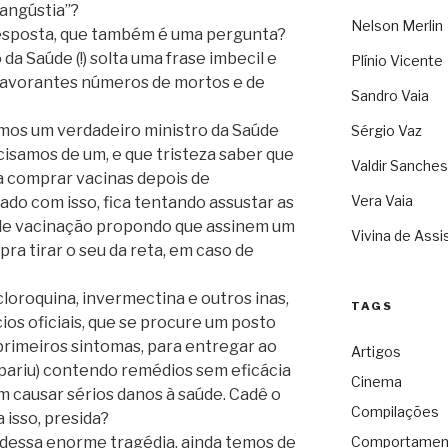
 angústia”?
Nelson Merlin
resposta, que também é uma pergunta?
 da Saúde (!) solta uma frase imbecil e
Plínio Vicente
pavorantes números de mortos e de
Sandro Vaia
emos um verdadeiro ministro da Saúde
Sérgio Vaz
samos de um, e que tristeza saber que
Valdir Sanches
a comprar vacinas depois de
Vera Vaia
ado com isso, fica tentando assustar as
de vacinação propondo que assinem um
Vivina de Assi
ra tirar o seu da reta, em caso de
cloroquina, invermectina e outros inas,
TAGS
ios oficiais, que se procure um posto
primeiros sintomas, para entregar ao
Artigos
itpariu) contendo remédios sem eficácia
Cinema
m causar sérios danos à saúde. Cadê o
Compilações
 isso, presida?
 dessa enorme tragédia, ainda temos de
Comportamen