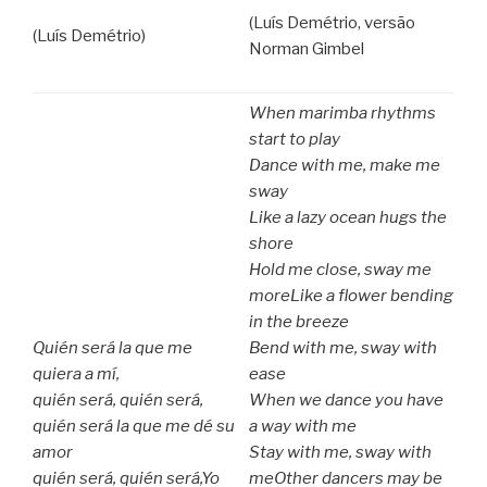
(Luís Demétrio, versão
(Luís Demétrio)
Norman Gimbel
When marimba rhythms
start to play
Dance with me, make me
sway
Like a lazy ocean hugs the
shore
Hold me close, sway me
more
Like a flower bending
in the breeze
Quién será la que me
Bend with me, sway with
quiera a mí,
ease
quién será, quién será,
When we dance you have
quién será la que me dé su
a way with me
amor
Stay with me, sway with
quién será, quién será,
Yo
me
Other dancers may be