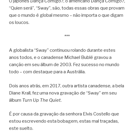
O japonês
Dança Comigo?
, o americano
Dança Comigo?
,
“Quien será”, “Sway”, são, todas essas obras que provam
que o mundo é global mesmo – não importa o que digam
os loucos.
***
A globalista “Sway” continuou rolando durante estes
anos todos, e o canadense Michael Bublé gravou a
canção em seu álbum de 2003. Fez sucesso no mundo
todo – com destaque para a Austrália.
Dois anos atrás, em 2017, outra artista canadense, a bela
Diane Krall, fez uma nova gravação de “Sway” em seu
álbum
Turn Up The Quiet
.
É por causa da gravação da senhora Elvis Costello que
estou escrevendo esta bobagem, estas mal traçadas,
este suelto.