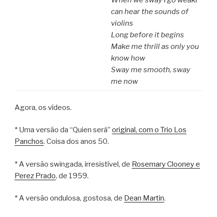
When we sway I go weak
I
can hear the sounds of
violins
Long before it begins
Make me thrill as only you
know how
Sway me smooth, sway
me now
Agora, os vídeos.
* Uma versão da “Quien será”
original, com o Trio Los
Panchos
. Coisa dos anos 50.
* A versão swingada, irresistível, de
Rosemary Clooney e
Perez Prado
, de 1959.
* A versão ondulosa, gostosa, de
Dean Martin
.