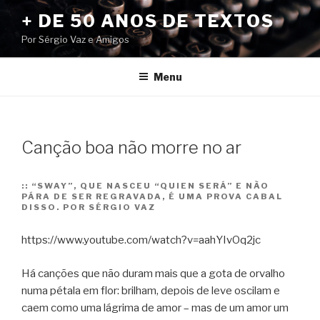
Pular
+ DE 50 ANOS DE TEXTOS
para
Por Sérgio Vaz e Amigos
o
conteúdo
Menu
Canção boa não morre no ar
::
“SWAY”, QUE NASCEU “QUIEN SERÁ” E NÃO
PÁRA DE SER REGRAVADA, É UMA PROVA CABAL
DISSO. POR SÉRGIO VAZ
https://www.youtube.com/watch?v=aahYIvOq2jc
Há canções que não duram mais que a gota de orvalho
numa pétala em flor: brilham, depois de leve oscilam e
caem como uma lágrima de amor – mas de um amor um