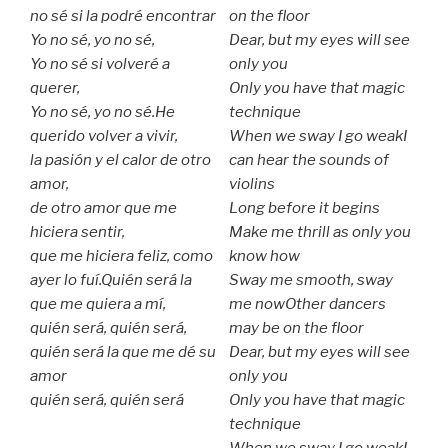
no sé si la podré encontrar
on the floor
Yo no sé, yo no sé,
Dear, but my eyes will see
Yo no sé si volveré a
only you
querer,
Only you have that magic
Yo no sé, yo no sé.
He
technique
querido volver a vivir,
When we sway I go weak
I
la pasión y el calor de otro
can hear the sounds of
amor,
violins
de otro amor que me
Long before it begins
hiciera sentir,
Make me thrill as only you
que me hiciera feliz, como
know how
ayer lo fuí.
Quién será la
Sway me smooth, sway
que me quiera a mí,
me now
Other dancers
quién será, quién será,
may be on the floor
quién será la que me dé su
Dear, but my eyes will see
amor
only you
quién será, quién será
Only you have that magic
technique