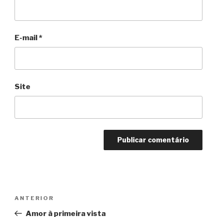
E-mail
*
Site
Navegação
Anterior
ANTERIOR
de
Amor à primeira vista