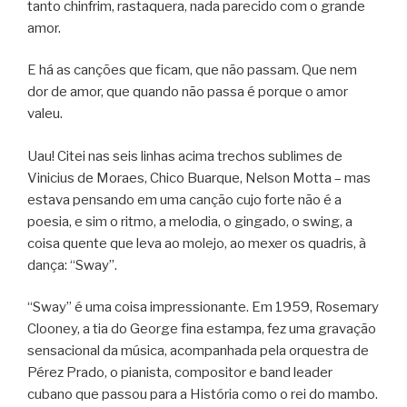
tanto chinfrim, rastaquera, nada parecido com o grande
amor.
E há as canções que ficam, que não passam. Que nem
dor de amor, que quando não passa é porque o amor
valeu.
Uau! Citei nas seis linhas acima trechos sublimes de
Vinicius de Moraes, Chico Buarque, Nelson Motta – mas
estava pensando em uma canção cujo forte não é a
poesia, e sim o ritmo, a melodia, o gingado, o swing, a
coisa quente que leva ao molejo, ao mexer os quadris, à
dança: “Sway”.
“Sway” é uma coisa impressionante. Em 1959, Rosemary
Clooney, a tia do George fina estampa, fez uma gravação
sensacional da música, acompanhada pela orquestra de
Pérez Prado, o pianista, compositor e band leader
cubano que passou para a História como o rei do mambo.