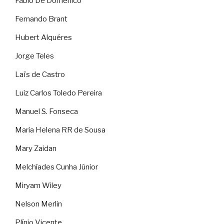
Fábio De Domenico
Fernando Brant
Hubert Alquéres
Jorge Teles
Laïs de Castro
Luiz Carlos Toledo Pereira
Manuel S. Fonseca
Maria Helena RR de Sousa
Mary Zaidan
Melchíades Cunha Júnior
Miryam Wiley
Nelson Merlin
Plínio Vicente