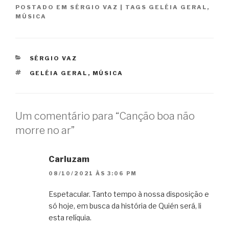
POSTADO EM
SÉRGIO VAZ
|
TAGS
GELÉIA GERAL
,
MÚSICA
CATEGORIAS
SÉRGIO VAZ
TAGS
GELÉIA GERAL
,
MÚSICA
Um comentário para “Canção boa não
morre no ar”
Carluzam
08/10/2021 ÀS 3:06 PM
Espetacular. Tanto tempo à nossa disposição e
só hoje, em busca da história de Quién será, li
esta relíquia.