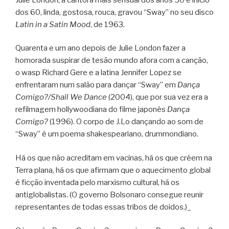
dos 60, linda, gostosa, rouca, gravou “Sway” no seu disco
Latin in a Satin Mood
, de 1963.
Quarenta e um ano depois de Julie London fazer a
homorada suspirar de tesão mundo afora com a canção,
o wasp Richard Gere e a latina Jennifer Lopez se
enfrentaram num salão para dançar “Sway” em
Dança
Comigo?/Shall We Dance
(2004), que por sua vez era a
refilmagem hollywoodiana do filme japonês
Dança
Comigo?
(1996). O corpo de J.Lo dançando ao som de
“Sway” é um poema shakespeariano, drummondiano.
Há os que não acreditam em vacinas, há os que crêem na
Terra plana, há os que afirmam que o aquecimento global
é ficção inventada pelo marxismo cultural, há os
antiglobalistas. (O governo Bolsonaro consegue reunir
representantes de todas essas tribos de doidos.)_