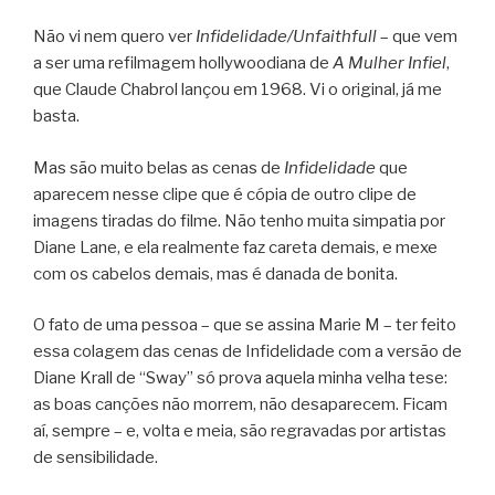
Não vi nem quero ver
Infidelidade/Unfaithfull
– que vem
a ser uma refilmagem hollywoodiana de
A Mulher Infiel
,
que Claude Chabrol lançou em 1968. Vi o original, já me
basta.
Mas são muito belas as cenas de
Infidelidade
que
aparecem nesse clipe que é cópia de outro clipe de
imagens tiradas do filme. Não tenho muita simpatia por
Diane Lane, e ela realmente faz careta demais, e mexe
com os cabelos demais, mas é danada de bonita.
O fato de uma pessoa – que se assina Marie M – ter feito
essa colagem das cenas de Infidelidade com a versão de
Diane Krall de “Sway” só prova aquela minha velha tese:
as boas canções não morrem, não desaparecem. Ficam
aí, sempre – e, volta e meia, são regravadas por artistas
de sensibilidade.