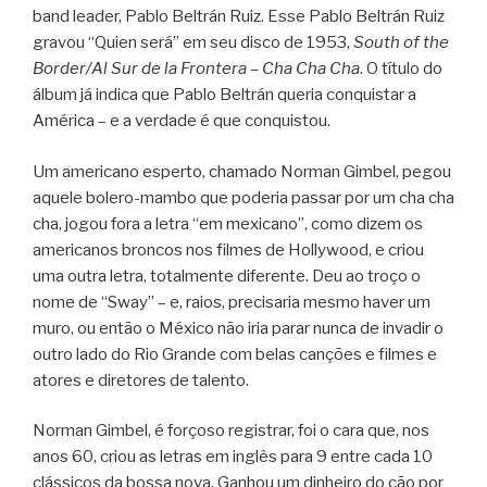
band leader, Pablo Beltrán Ruiz. Esse Pablo Beltrán Ruiz
gravou “Quien será” em seu disco de 1953,
South of the
Border/Al Sur de la Frontera – Cha Cha Cha
. O título do
álbum já indica que Pablo Beltrán queria conquistar a
América – e a verdade é que conquistou.
Um americano esperto, chamado Norman Gimbel, pegou
aquele bolero-mambo que poderia passar por um cha cha
cha, jogou fora a letra “em mexicano”, como dizem os
americanos broncos nos filmes de Hollywood, e criou
uma outra letra, totalmente diferente. Deu ao troço o
nome de “Sway” – e, raios, precisaria mesmo haver um
muro, ou então o México não iria parar nunca de invadir o
outro lado do Rio Grande com belas canções e filmes e
atores e diretores de talento.
Norman Gimbel, é forçoso registrar, foi o cara que, nos
anos 60, criou as letras em inglês para 9 entre cada 10
clássicos da bossa nova. Ganhou um dinheiro do cão por