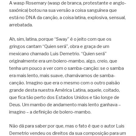
A wasp Rosemary (wasp de branca, protestante e anglo-
saxônica) botou na sua versão a coisa sanguínea que
está no DNA da canção, a coisa latina, explosiva, sensual,
arrebatada.
Ah, sim, latina, porque “Sway” é o jeito com que os
gringos cantam “Quien será”, obra e graça de um
mexicano chamado Luis Demetrio. “Quien será”
originalmente era um bolero-mambo, algo, creio, que
tenha um pouco a ver com o samba-canção: se o samba
era mais lento, mais suave, chamávamos de samba-
canção. Imagino que era o mesmo com o outro paísão
grande desta nuestra América Latina, aquele, coitado,
que fica tão perto dos Estados Unidos e tão longe de
Deus. Um mambo de andamento mais lento ganhava –
imagino – a definição de bolero-mambo.
Não dá para saber por que, mas o fato é que o autor Luis
Demetrio vendeu os direitos da sua composição para um