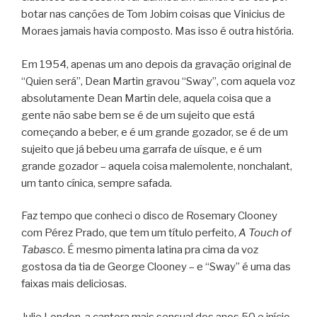
botar nas canções de Tom Jobim coisas que Vinicius de
Moraes jamais havia composto. Mas isso é outra história.
Em 1954, apenas um ano depois da gravação original de
“Quien será”, Dean Martin gravou “Sway”, com aquela voz
absolutamente Dean Martin dele, aquela coisa que a
gente não sabe bem se é de um sujeito que está
começando a beber, e é um grande gozador, se é de um
sujeito que já bebeu uma garrafa de uísque, e é um
grande gozador – aquela coisa malemolente, nonchalant,
um tanto cínica, sempre safada.
Faz tempo que conheci o disco de Rosemary Clooney
com Pérez Prado, que tem um título perfeito,
A Touch of
Tabasco
. É mesmo pimenta latina pra cima da voz
gostosa da tia de George Clooney – e “Sway” é uma das
faixas mais deliciosas.
Julie London, a cantora mais sensual dos anos 50 e início