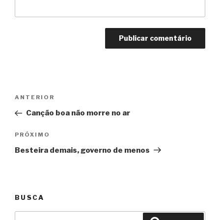
Navegação
Anterior
ANTERIOR
de
Canção boa não morre no ar
Post
Próximo
PRÓXIMO
Besteira demais, governo de menos
BUSCA
Pesquisar