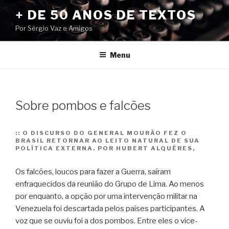
Pular
+ DE 50 ANOS DE TEXTOS
para
Por Sérgio Vaz e Amigos
o
conteúdo
Menu
Sobre pombos e falcões
::
O DISCURSO DO GENERAL MOURÃO FEZ O
BRASIL RETORNAR AO LEITO NATURAL DE SUA
POLÍTICA EXTERNA. POR HUBERT ALQUÉRES,
Os falcões, loucos para fazer a Guerra, saíram
enfraquecidos da reunião do Grupo de Lima. Ao menos
por enquanto, a opção por uma intervenção militar na
Venezuela foi descartada pelos países participantes. A
voz que se ouviu foi a dos pombos. Entre eles o vice-