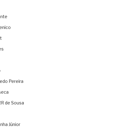
ente
enico
t
es
o
ledo Pereira
seca
RR de Sousa
nha Júnior