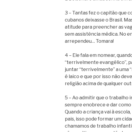
3 – Tantas fez o capitão que 
cubanos deixasse o Brasil. M
atitude para preencher as vag
sem assistência médica. No ent
arrependeu… Tomara!
4 – Ele fala em nomear, quan
“terrivelmente evangélico”, p
juntar “terrivelmente” a uma “
é laico e que por isso não dev
religião acima de qualquer out
5 – Ao admitir que o trabalho 
sempre enobrece e dar como 
Quando a criança vai à escola
pais, isso pode formar um cida
chamamos de trabalho infantil