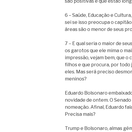
são positivas e que estão lo
6 – Saúde, Educação e Cultura
sei se isso preocupa o capitã
áreas são o menor de seus pr
7 – E qual seria o maior de se
os garotos que ele mima o mai
impressão, vejam bem, que o 
filhos e que procura, por todo
eles. Mas será preciso desmora
meninos?
Eduardo Bolsonaro embaixador 
novidade de ontem. O Senado –
nomeação. Afinal, Eduardo fal
Precisa mais?
Trump e Bolsonaro, almas gê