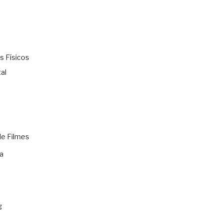
s Físicos
al
de Filmes
a
g