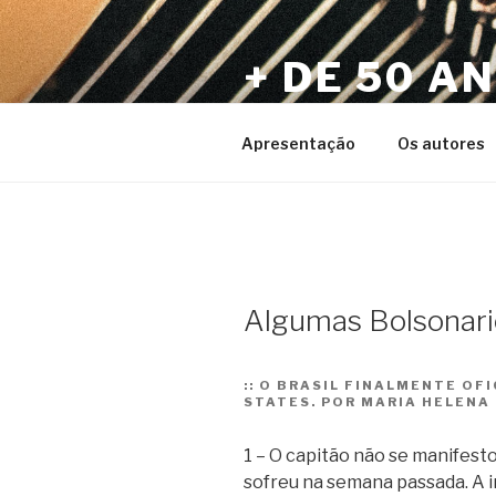
Pular
para
+ DE 50 A
o
conteúdo
Por Sérgio Vaz e Amigos
Apresentação
Os autores
Algumas Bolsonari
::
O BRASIL FINALMENTE OF
STATES. POR MARIA HELENA
1 – O capitão não se manifest
sofreu na semana passada. A i