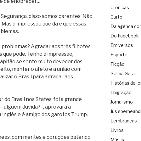
nge de enobrecer…
Crônicas
, Segurança, disso somos carentes. Não
Curto
o. Mas a impressão que dá é que essas
Da agenda do 
oblemas.
Do Facebook
Em versos
us problemas? Agradar aos três filhotes,
s que pode. Tenho a impressão,
Esporte
capitão se sente muito devedor dos
Ficção
 jeito, manter o afeto e a união com
Geléia Geral
lizar o Brasil para agradar aos
Histórias de jo
Imigração
do Brasil nos States, foi a grande
Jornalismo
 alguém duvida? -, aprovará a
Jus sperneand
a inglês e é amigo dos garotos Trump.
Lembranças
Livros
meas, com mentes e corações batendo
Música