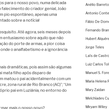
os para o nosso povo, numa delicada
Anélio Barreto
 falecimento do criador genial, João
Antonio Cont
um pio espontâneo, apenas uma
ntado sobre a notícia!
Fábio De Dom
Fernando Bran
esquisito. Até agora, seis meses depois
om entusiasmo sobre aquilo que não
Hubert Alquér
zação do porte de armas, a pior coisa
Jorge Teles
 onde o analfabetismo e a ignorância
Laïs de Castr
Luiz Carlos To
ais dramáticas, pois assim são algumas
i mata filho após disparo de
Manuel S. Fon
m matou o pai acidentalmente com um
Maria Helena 
re, zona rural de Rio Branco (AC)”; “Um
Mary Zaidan
óprio pai em Luziânia, no entorno do
Melchíades Cu
Miryam Wiley
rmar mais o nosso povo?