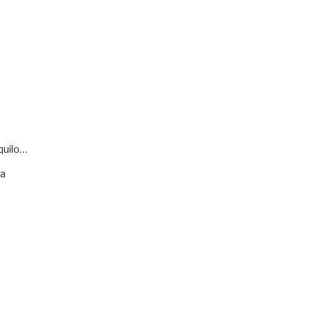
quilo…
va