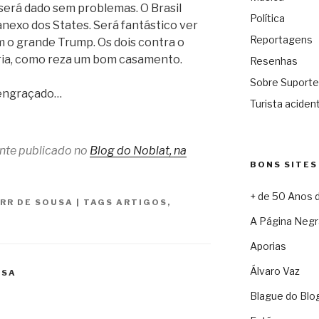
erá dado sem problemas. O Brasil
Política
anexo dos States. Será fantástico ver
Reportagens
o grande Trump. Os dois contra o
gria, como reza um bom casamento.
Resenhas
Sobre Suporte
e engraçado…
Turista acident
ente publicado no
Blog do Noblat, na
BONS SITES
+ de 50 Anos 
 RR DE SOUSA
|
TAGS
ARTIGOS
,
A Página Negr
Aporias
Álvaro Vaz
USA
Blague do Blo