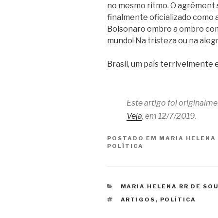
no mesmo ritmo. O agrément s
finalmente oficializado como 
Bolsonaro ombro a ombro com 
mundo! Na tristeza ou na ale
Brasil, um país terrivelment
Este artigo foi originalm
Veja
, em 12/7/2019.
POSTADO EM
MARIA HELENA
POLÍTICA
CATEGORIAS
MARIA HELENA RR DE SO
TAGS
ARTIGOS
,
POLÍTICA