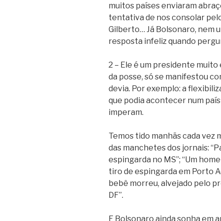
muitos países enviaram abraç
tentativa de nos consolar pelo
Gilberto… Já Bolsonaro, nem 
resposta infeliz quando pergu
2 – Ele é um presidente muito 
da posse, só se manifestou c
devia. Por exemplo: a flexibili
que podia acontecer num país
imperam.
Temos tido manhãs cada vez m
das manchetes dos jornais: “Pa
espingarda no MS”; “Um home
tiro de espingarda em Porto Ac
bebê morreu, alvejado pelo pr
DF”.
E Bolsonaro ainda sonha em a