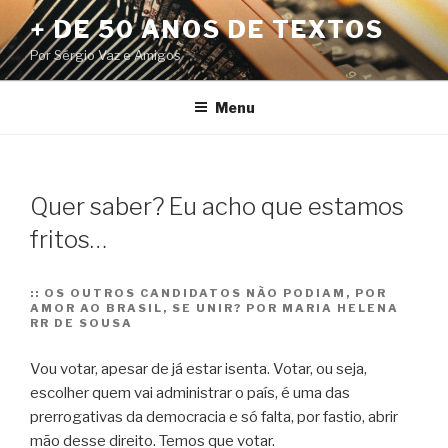
Pular
+ DE 50 ANOS DE TEXTOS
para
Por Sérgio Vaz e Amigos
o
conteúdo
Menu
Quer saber? Eu acho que estamos
fritos…
::
OS OUTROS CANDIDATOS NÃO PODIAM, POR
AMOR AO BRASIL, SE UNIR? POR MARIA HELENA
RR DE SOUSA
Vou votar, apesar de já estar isenta. Votar, ou seja,
escolher quem vai administrar o país, é uma das
prerrogativas da democracia e só falta, por fastio, abrir
mão desse direito. Temos que votar.