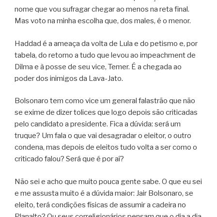
nome que vou sufragar chegar ao menos na reta final.
Mas voto na minha escolha que, dos males, é o menor.
Haddad é a ameaça da volta de Lula e do petismo e, por
tabela, do retorno a tudo que levou ao impeachment de
Dilma e à posse de seu vice, Temer. É a chegada ao
poder dos inimigos da Lava-Jato.
Bolsonaro tem como vice um general falastrão que não
se exime de dizer tolices que logo depois são criticadas
pelo candidato a presidente. Fica a dúvida: será um
truque? Um fala o que vai desagradar o eleitor, o outro
condena, mas depois de eleitos tudo volta a ser como o
criticado falou? Será que é por aí?
Não sei e acho que muito pouca gente sabe. O que eu sei
e me assusta muito é a dúvida maior: Jair Bolsonaro, se
eleito, terá condições físicas de assumir a cadeira no
Planalto? Ou seus correligionários pensam que o dia a dia