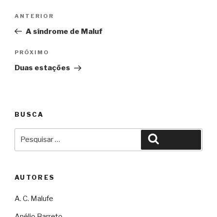
Navegação
Anterior
ANTERIOR
de
A síndrome de Maluf
Post
Próximo
PRÓXIMO
Duas estações
BUSCA
Pesquisar
Pesquisar
por:
AUTORES
A. C. Malufe
Anélio Barreto