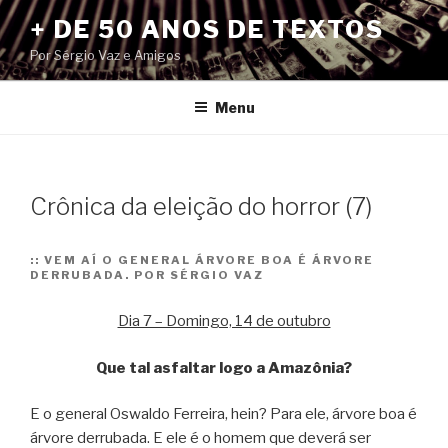
Pular
+ DE 50 ANOS DE TEXTOS
para
Por Sérgio Vaz e Amigos
o
conteúdo
Menu
Crônica da eleição do horror (7)
::
VEM AÍ O GENERAL ÁRVORE BOA É ÁRVORE
DERRUBADA. POR SÉRGIO VAZ
Dia 7 – Domingo, 14 de outubro
Que tal asfaltar logo a Amazônia?
E o general Oswaldo Ferreira, hein? Para ele, árvore boa é
árvore derrubada. E ele é o homem que deverá ser