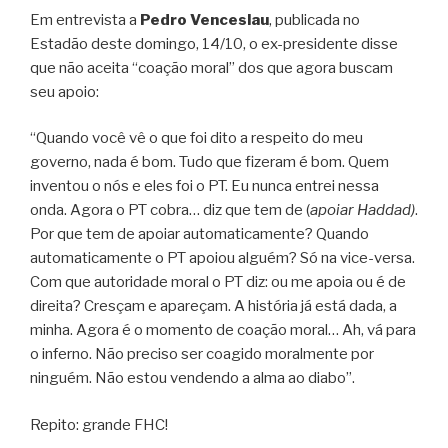
Em entrevista a
Pedro Venceslau
, publicada no
Estadão deste domingo, 14/10, o ex-presidente disse
que não aceita “coação moral” dos que agora buscam
seu apoio:
“Quando você vê o que foi dito a respeito do meu
governo, nada é bom. Tudo que fizeram é bom. Quem
inventou o nós e eles foi o PT. Eu nunca entrei nessa
onda. Agora o PT cobra… diz que tem de (
apoiar Haddad)
.
Por que tem de apoiar automaticamente? Quando
automaticamente o PT apoiou alguém? Só na vice-versa.
Com que autoridade moral o PT diz: ou me apoia ou é de
direita? Cresçam e apareçam. A história já está dada, a
minha. Agora é o momento de coação moral… Ah, vá para
o inferno. Não preciso ser coagido moralmente por
ninguém. Não estou vendendo a alma ao diabo”.
Repito: grande FHC!