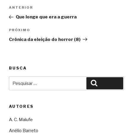
Navegação
Anterior
ANTERIOR
de
Que longe que era a guerra
Post
Próximo
PRÓXIMO
Crônica da eleição do horror (8)
BUSCA
Pesquisar
Pesquisar
por:
AUTORES
A. C. Malufe
Anélio Barreto