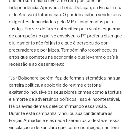
que em sua maioria tiveram e têm posições de
independência. Aprovou a Lei da Delação, da Ficha Limpa
e do Acesso à Informação. O partido acabou vendo seus
dirigentes denunciados pelo MP e condenados pela
Justiça. Em vez de fazer autocrítica pelo vasto esquema
de corrupção no qual se envolveu, o PT preferiu dizer que
o julgamento não foi justo e que é perseguido por
procuradores e por juízes. Também não reconheceu os
erros que cometeu na economia e que levaram o país à
recessão e ao desemprego.
“Jair Bolsonaro, porém, fez, de forma sistemática, na sua
carreira política, a apologia do regime ditatorial,
exaltando inclusive os seus piores crimes como a tortura
e a morte de adversários políticos. Isso é incontestável.
Há palavras demais dele confirmando essa visão.
Durante esta campanha, vinculou sua candidatura às
Forças Armadas e elas nada fizeram para desfazer essa
vinculação e deixar claro que, como instituição, não têm