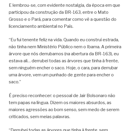
E lembrou-se, com evidente nostalgia, da época em que
participou da construção da BR-163, entre o Mato
Grosso e o Pará, para comentar como vê a questão do
licenciamento ambiental no País.
“Eu fui tenente feliz na vida. Quando eu construí estrada,
não tinha nem Ministério Público nem o Ibama. A primeira
árvore que nós derrubamos (na abertura da BR-163), eu
estava ali… derrubei todas as árvores que tinha à frente,
sem ninguém encher o saco. Hoje, o cara, para derrubar
uma árvore, vem um punhado de gente para encher o
saco.”
É preciso reconhecer: o pessoal de Jair Bolsonaro não
tem papas na língua. Dizem os maiores absurdos, as
maiores agressões ao bom senso, sem medo de serem
criticados, sem meias palavras.
“Derrubei todas as árvores que tinha à frente, sem