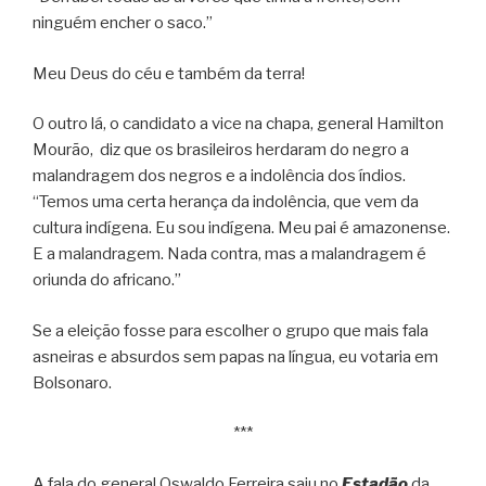
ninguém encher o saco.”
Meu Deus do céu e também da terra!
O outro lá, o candidato a vice na chapa, general Hamilton
Mourão, diz que os brasileiros herdaram do negro a
malandragem dos negros e a indolência dos índios.
“Temos uma certa herança da indolência, que vem da
cultura indígena. Eu sou indígena. Meu pai é amazonense.
E a malandragem. Nada contra, mas a malandragem é
oriunda do africano.”
Se a eleição fosse para escolher o grupo que mais fala
asneiras e absurdos sem papas na língua, eu votaria em
Bolsonaro.
***
A fala do general Oswaldo Ferreira saiu no
Estadão
da