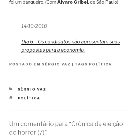
foi um banqueiro. (Com
Alvaro Gribel
, de São Paulo)
14/10/2018
Dia 6 – Os candidatos não apresentam suas
propostas para a economia.
POSTADO EM
SÉRGIO VAZ
|
TAGS
POLÍTICA
CATEGORIAS
SÉRGIO VAZ
TAGS
POLÍTICA
Um comentário para “Crônica da eleição
do horror (7)”