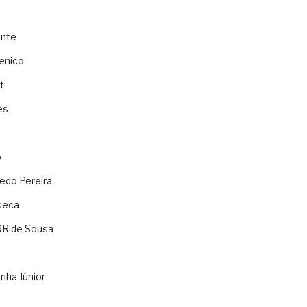
ente
enico
t
es
o
ledo Pereira
seca
RR de Sousa
nha Júnior