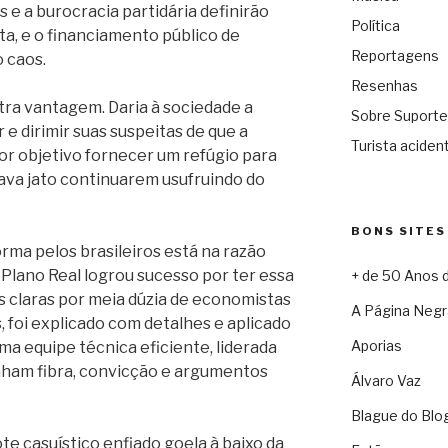
 e a burocracia partidária definirão
Política
ta, e o financiamento público de
Reportagens
 caos.
Resenhas
tra vantagem. Daria à sociedade a
Sobre Suporte
e dirimir suas suspeitas de que a
Turista acident
or objetivo fornecer um refúgio para
ava jato continuarem usufruindo do
BONS SITES
rma pelos brasileiros está na razão
 Plano Real logrou sucesso por ter essa
+ de 50 Anos 
s claras por meia dúzia de economistas
A Página Negr
 foi explicado com detalhes e aplicado
Aporias
a equipe técnica eficiente, liderada
inham fibra, convicção e argumentos
Álvaro Vaz
Blague do Blo
te casuístico enfiado goela à baixo da