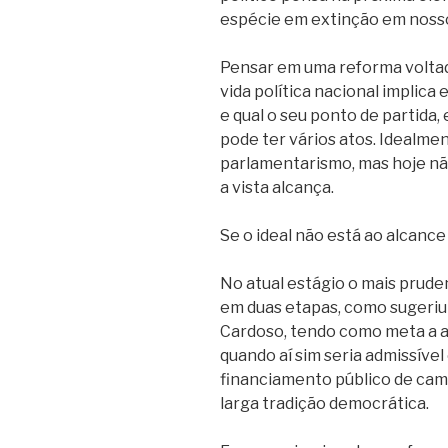
espécie em extinção em nosso
Pensar em uma reforma voltad
vida política nacional implica
e qual o seu ponto de partid
pode ter vários atos. Idealme
parlamentarismo, mas hoje nã
a vista alcança.
Se o ideal não está ao alcance
No atual estágio o mais prude
em duas etapas, como sugeriu
Cardoso, tendo como meta a ad
quando aí sim seria admissível 
financiamento público de cam
larga tradição democrática.