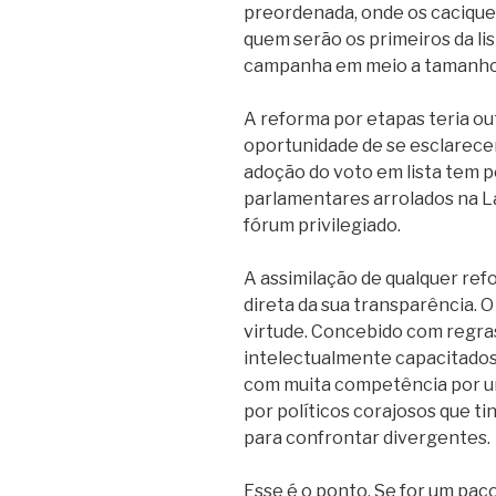
preordenada, onde os caciques
quem serão os primeiros da lis
campanha em meio a tamanho
A reforma por etapas teria ou
oportunidade de se esclarecer 
adoção do voto em lista tem p
parlamentares arrolados na L
fórum privilegiado.
A assimilação de qualquer refo
direta da sua transparência. O
virtude. Concebido com regra
intelectualmente capacitados,
com muita competência por um
por políticos corajosos que t
para confrontar divergentes.
Esse é o ponto. Se for um paco