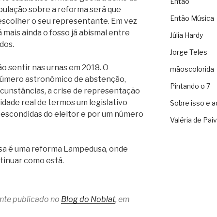
Então
pulação sobre a reforma será que
Então Música
 escolher o seu representante. Em vez
á mais ainda o fosso já abismal entre
Júlia Hardy
dos.
Jorge Teles
ão sentir nas urnas em 2018. O
mãoscolorida
número astronômico de abstenção,
Pintando o 7
rcunstâncias, a crise de representação
lidade real de termos um legislativo
Sobre isso e a
 escondidas do eleitor e por um número
Valéria de Pai
cisa é uma reforma Lampedusa, onde
tinuar como está.
ente publicado no
Blog do Noblat
, em