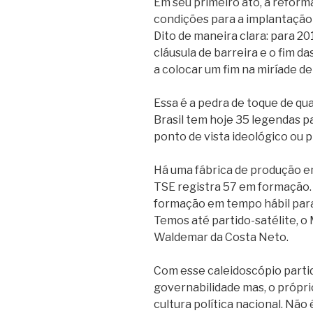
Em seu primeiro ato, a reforma
condições para a implantação 
Dito de maneira clara: para 20
cláusula de barreira e o fim d
a colocar um fim na miríade de
Essa é a pedra de toque de qu
Brasil tem hoje 35 legendas p
ponto de vista ideológico ou 
Há uma fábrica de produção em 
TSE registra 57 em formação. 
formação em tempo hábil para 
Temos até partido-satélite, o M
Waldemar da Costa Neto.
Com esse caleidoscópio partid
governabilidade mas, o própr
cultura política nacional. Não 