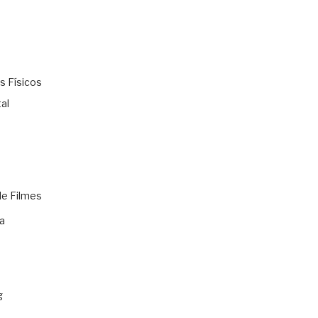
s Físicos
al
de Filmes
a
g