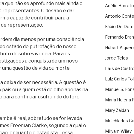
ara que não se aprofunde mais ainda o
Anélio Barreto
s representantes. O desafio é dar
Antonio Cont
rma capaz de contribuir para a
e de representação.
Fábio De Dom
Fernando Bran
 ordem dia menos por uma consciência
 do estado de putrefação do nosso
Hubert Alquér
stinto de sobrevivência. Para os
Jorge Teles
vestigações a conquista de um novo
 uma questão de vida ou morte.
Laïs de Castr
Luiz Carlos To
a deixa de ser necessária. A questão é
o país ou a quem está de olho apenas na
Manuel S. Fon
 para continuar usufruindo do foro
Maria Helena 
Mary Zaidan
mbe é real, sobretudo se for levada
Melchíades Cu
ames Freeman Clarke, segundo a qual o
Miryam Wiley
ção, enquanto o estadista – essa