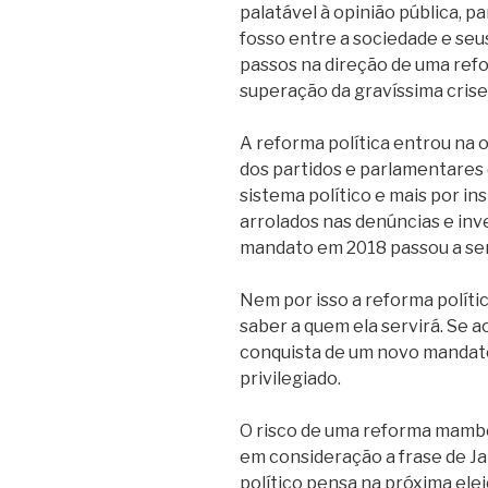
palatável à opinião pública, p
fosso entre a sociedade e seu
passos na direção de uma refo
superação da gravíssima cris
A reforma política entrou na
dos partidos e parlamentares
sistema político e mais por in
arrolados nas denúncias e in
mandato em 2018 passou a ser
Nem por isso a reforma polític
saber a quem ela servirá. Se a
conquista de um novo mandato
privilegiado.
O risco de uma reforma mambe
em consideração a frase de J
político pensa na próxima elei