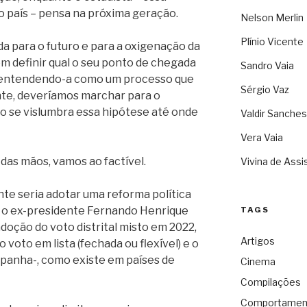
 país – pensa na próxima geração.
Nelson Merlin
Plínio Vicente
a para o futuro e para a oxigenação da
 em definir qual o seu ponto de chegada
Sandro Vaia
a, entendendo-a como um processo que
Sérgio Vaz
nte, deveríamos marchar para o
o se vislumbra essa hipótese até onde
Valdir Sanches
Vera Vaia
 das mãos, vamos ao factível.
Vivina de Assi
nte seria adotar uma reforma política
 o ex-presidente Fernando Henrique
TAGS
oção do voto distrital misto em 2022,
Artigos
o voto em lista (fechada ou flexível) e o
panha-, como existe em países de
Cinema
Compilações
Comportamen