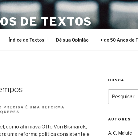
NOS DE TEXTOS
Índice de Textos
Dê sua Opinião
+ de 50 Anos de 
BUSCA
tempos
Pesquisar
por:
O PRECISA É UMA REFORMA
LQUÉRES
AUTORES
ível, como afirmava Otto Von Bismarck,
A. C. Malufe
ara uma reforma política consistente e