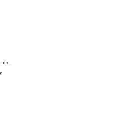
quilo…
va