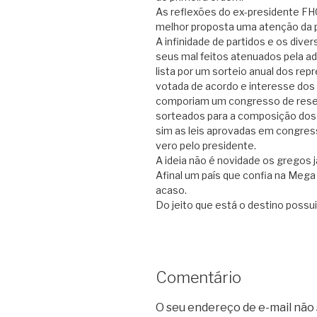
As reflexões do ex-presidente FH
melhor proposta uma atenção da 
A infinidade de partidos e os dive
seus mal feitos atenuados pela ado
lista por um sorteio anual dos rep
votada de acordo e interesse dos r
comporiam um congresso de reser
sorteados para a composição dos 
sim as leis aprovadas em congres
vero pelo presidente.
A ideia não é novidade os gregos j
Afinal um país que confia na Mega
acaso.
Do jeito que está o destino possu
Comentário
O seu endereço de e-mail não 