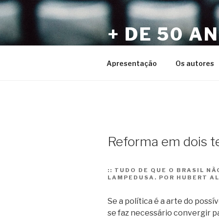
Pular
para
+ DE 50 A
o
conteúdo
Por Sérgio Vaz e Amigos
Apresentação
Os autores
Reforma em dois 
::
TUDO DE QUE O BRASIL NÃ
LAMPEDUSA. POR HUBERT A
Se a política é a arte do poss
se faz necessário convergir p