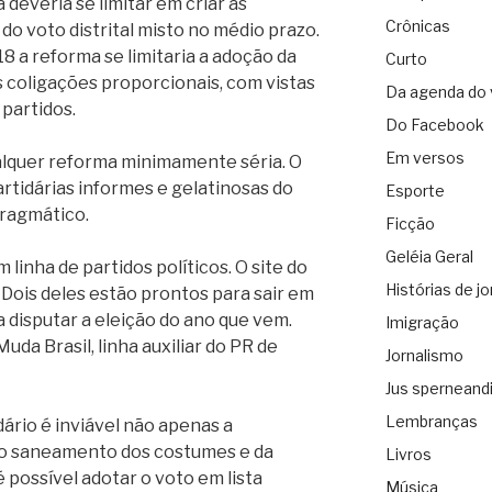
 deveria se limitar em criar as
Crônicas
do voto distrital misto no médio prazo.
18 a reforma se limitaria a adoção da
Curto
as coligações proporcionais, com vistas
Da agenda do 
 partidos.
Do Facebook
Em versos
alquer reforma minimamente séria. O
artidárias informes e gelatinosas do
Esporte
pragmático.
Ficção
Geléia Geral
linha de partidos políticos. O site do
Histórias de jo
Dois deles estão prontos para sair em
disputar a eleição do ano que vem.
Imigração
uda Brasil, linha auxiliar do PR de
Jornalismo
Jus sperneand
Lembranças
ário é inviável não apenas a
io saneamento dos costumes e da
Livros
é possível adotar o voto em lista
Música