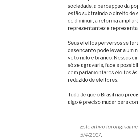
sociedade, a percepção da po
estão subtraindo o direito de
de diminuir, a reforma ampliar
representantes e representa
Seus efeitos perversos se far
desencanto pode levar a um 
voto nulo e branco. Nessas ci
só se agravaria, face a possibi
com parlamentares eleitos às
reduzido de eleitores.
Tudo de que o Brasil não pre
algo é preciso mudar para con
Este artigo foi originalm
5/4/2017.