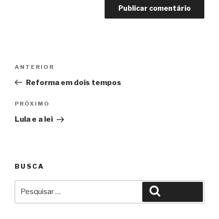
Navegação
Anterior
ANTERIOR
de
Reforma em dois tempos
Post
Próximo
PRÓXIMO
Lula e a lei
BUSCA
Pesquisar
Pesquisar
por: