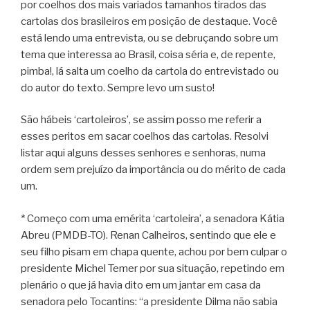
por coelhos dos mais variados tamanhos tirados das
cartolas dos brasileiros em posição de destaque. Você
está lendo uma entrevista, ou se debruçando sobre um
tema que interessa ao Brasil, coisa séria e, de repente,
pimba!, lá salta um coelho da cartola do entrevistado ou
do autor do texto. Sempre levo um susto!
São hábeis ‘cartoleiros’, se assim posso me referir a
esses peritos em sacar coelhos das cartolas. Resolvi
listar aqui alguns desses senhores e senhoras, numa
ordem sem prejuízo da importância ou do mérito de cada
um.
* Começo com uma emérita ‘cartoleira’, a senadora Kátia
Abreu (PMDB-TO). Renan Calheiros, sentindo que ele e
seu filho pisam em chapa quente, achou por bem culpar o
presidente Michel Temer por sua situação, repetindo em
plenário o que já havia dito em um jantar em casa da
senadora pelo Tocantins: “a presidente Dilma não sabia