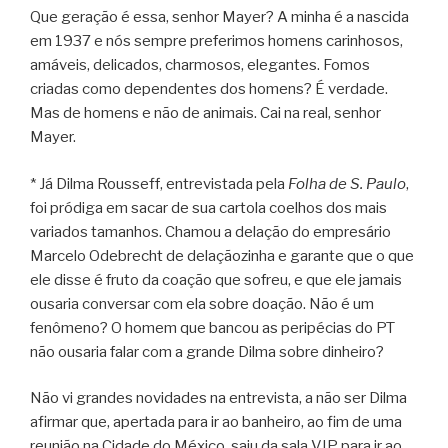
Que geração é essa, senhor Mayer? A minha é a nascida
em 1937 e nós sempre preferimos homens carinhosos,
amáveis, delicados, charmosos, elegantes. Fomos
criadas como dependentes dos homens? É verdade.
Mas de homens e não de animais. Cai na real, senhor
Mayer.
* Já Dilma Rousseff, entrevistada pela
Folha de S. Paulo
,
foi pródiga em sacar de sua cartola coelhos dos mais
variados tamanhos. Chamou a delação do empresário
Marcelo Odebrecht de delaçãozinha e garante que o que
ele disse é fruto da coação que sofreu, e que ele jamais
ousaria conversar com ela sobre doação. Não é um
fenômeno? O homem que bancou as peripécias do PT
não ousaria falar com a grande Dilma sobre dinheiro?
Não vi grandes novidades na entrevista, a não ser Dilma
afirmar que, apertada para ir ao banheiro, ao fim de uma
reunião na Cidade do México, saiu da sala VIP para ir ao