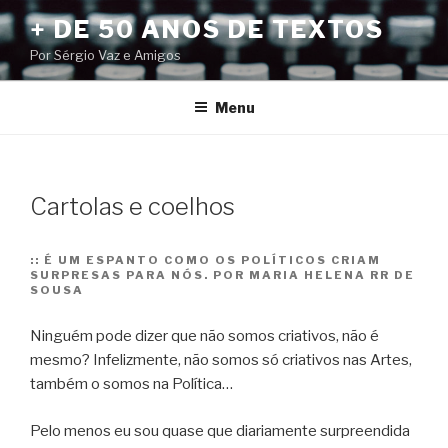
Pular
+ DE 50 ANOS DE TEXTOS
para
Por Sérgio Vaz e Amigos
o
conteúdo
Menu
Cartolas e coelhos
::
É UM ESPANTO COMO OS POLÍTICOS CRIAM
SURPRESAS PARA NÓS. POR MARIA HELENA RR DE
SOUSA
Ninguém pode dizer que não somos criativos, não é
mesmo? Infelizmente, não somos só criativos nas Artes,
também o somos na Política…
Pelo menos eu sou quase que diariamente surpreendida